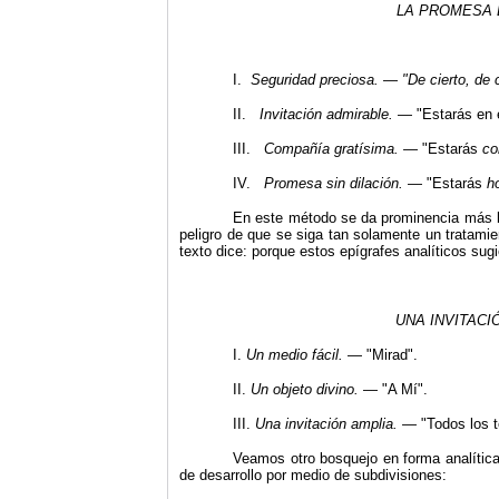
LA PROMESA 
I.
Seguridad preciosa.
—
"
De
cierto, de 
II.
Invitación admirable.
— "Estarás en 
III.
Compa
ñía gratísima. —
"
Estarás
co
IV.
Promesa sin dilaci
ón.
— "Estarás
h
En este método se da prominencia más bi
peligro de que se siga tan solamente un tratamie
texto dice: porque estos epígrafes analíticos sug
UNA INVITACIÓ
I.
Un medio f
ácil.
— "Mirad".
II.
Un objeto divino.
— "A Mí".
III.
Una invitación amplia. —
"
Todos los t
Veamos otro bosquejo en forma analític
de desarrollo por medio de subdivisiones: