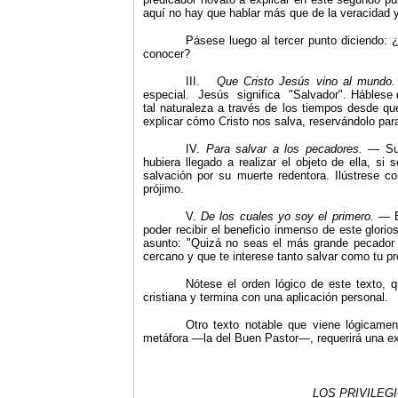
aquí no hay que hablar más que de la veracidad 
Pásese luego al tercer punto diciendo: 
conocer?
III.
Que Cristo Jes
ús vino al mundo
especial. Jesús significa "Salvador". Háblese 
tal naturaleza a través de los tiempos desde
qu
explicar cómo Cristo nos salva, re­servándolo par
IV.
Para salvar a los pecadores.
— Su 
hubiera llegado a realizar el objeto de ella, si
salvación por su muerte redentora. Ilústrese c
prójimo.
V.
De los cuales yo soy el primero.
— E
poder recibir el beneficio inmenso de este glori
asunto: "Quizá no seas el más grande pecador 
cercano y que te interese tanto salvar como tu pr
Nótese el orden lógico de este texto, 
cristiana y termina con una aplicación personal.
Otro texto notable que viene lógicamen
metáfora —la del Buen Pastor—, requerirá una exp
LOS
PRIVILEG