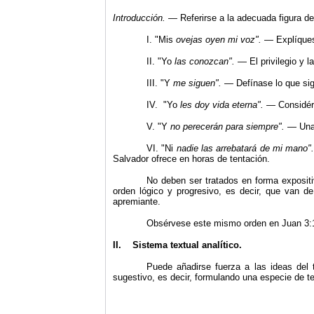
Introducción. —
Referirse a la adecuada figura de
I. "Mis
ovejas oyen mi voz
"
.
— Explíques
II.
"
Yo
las conozcan
"
.
— El privilegio y l
III.
"
Y
me siguen
"
. —
Defínase lo que sign
IV.
"
Yo
les doy vida eterna
"
. —
Considér
V.
"
Y
no perecerán para siempre
"
.
— Una 
VI.
"
Ni
nadie las arrebatará de mi mano
"
Salvador ofrece en horas de tentación.
No deben ser tratados en forma exposit
orden lógico y progresivo, es decir, que van de
apremiante.
Obsérvese este mismo orden en Juan 3:1
II.
Sistema textual analítico.
Puede añadirse fuerza a las ideas del
sugestivo, es decir, formulando una especie de t