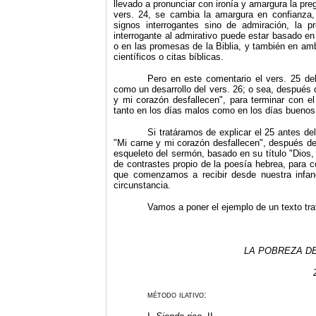
llevado a pronunciar con ironía y amargura la pre
vers. 24, se cambia la amargura en confianza, 
signos interro­gantes sino de admiración, la 
interrogante al admirativo puede estar basado e
o en las promesas de la Biblia, y también en am
científicos o citas bíblicas.
Pero en este comentario el vers. 25 deb
como un desarrollo del vers. 26; o sea, después d
y mi corazón desfallecen", para terminar con el
tanto en los días malos como en los días buenos
Si tratáramos de explicar el 25 antes del
"Mi carne y mi corazón desfallecen", después de 
esqueleto del sermón, basado en su título "Dios
de contrastes propio de la poesía hebrea, para 
que comenzamos a recibir desde nuestra infan
circunstancia.
Vamos a poner el ejemplo de un texto tr
LA POBREZA DE
método ilativo: