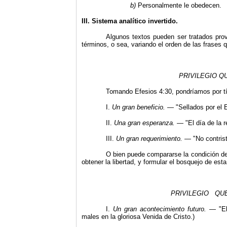
b)
Personalmente le obedecen.
III. Sistema analítico invertido.
Algunos textos pueden ser tratados pr
términos, o sea, variando el orden de las frases q
PRIVILEGIO Q
Tomando Efesios 4:30, pondríamos por tí
I.
Un gran beneficio.
— "Sellados por el E
II.
Una gran esperanza.
— "El día de la r
III.
Un gran requerimiento.
— "No contrist
O bien puede compararse la condición del
obtener la libertad, y formular el bosquejo de esta
PRIVILEGIO Q
I.
Un gran acontecimiento futuro.
— "El
males en la gloriosa Venida de Cristo.)