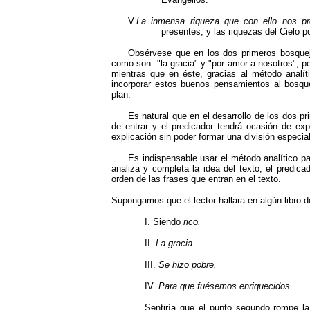
V.
La inmensa riqueza que con ello nos pr
presentes, y las riquezas del Cielo por
Obsérvese que en los dos primeros bosquej
como son: "la gracia" y "por amor a nosotros", p
mientras que en éste, gracias al método analít
incorporar estos buenos pensamientos al bosquej
plan.
Es natural que en el desarrollo de los dos pr
de entrar y el predicador tendrá ocasión de e
explicación sin poder formar una división especia
Es indispensable usar el método analítico par
analiza y completa la idea del texto, el predic
orden de las frases que entran en el texto.
Supongamos que el lector hallara en algún libro 
I.
Siendo
rico.
II.
La gracia.
III.
Se hizo pobre.
IV.
Para que fu
ésemos enriquecidos.
Sentiría que el punto segundo rompe la r