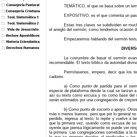
TEMÁTICO, el que se basa sobre un tem
EXPOSITIVO, es el que comenta un pasaje 
Estas tres clases se subdividen en much
el arreglo del sermón, como tendremos ocasión d
Empezaremos hablando del sermón textual 
DIVERS
La costumbre de basar el sermón evang
recomendable. El texto bíblico da autoridad divin
Permítasenos, empero, decir que los te
cadores:
a)
Como punto de partida para el se
especie de plataforma desde la cual se lanzan a
así su texto como excusa y no como base del s
serán estimados por una congregación de creyente
b)
Como punto de socorro o apoyo.
Otros
más o menos buenos, pero que por lo general no 
perdido, regresa al texto, lo repite y vuelve a l
que la primera vez, usando como excusa de su n
oyente que piensa lógicamente no puede ver ning
la primera. Las congregaciones sometidas a la t
lo que se propone decirles el predicador y les