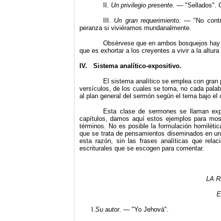
II.
Un privilegio presente.
— "Sellados". O
III.
Un gran requerimiento.
— "No contri
peranza si viviéramos mundanalmente.
Obsérvese que en ambos bosquejos hay un
que es exhortar a los creyentes a vivir a la altu
IV.
Sistema analítico-expositivo.
El sistema analítico se emplea con gran 
versículos, de los cuales se toma, no cada palab
al plan general del sermón según el tema bajo el
Esta clase de sermones se llaman expo
capítulos, damos aquí estos ejemplos para mostr
términos. No es posible la formulación homiléti
que se trata de pensamientos disemi­nados en un 
esta razón, sin las frases analíticas que rela
escriturales que se escogen para comentar.
LA 
E
I.
Su autor.
— "Yo Jehová".