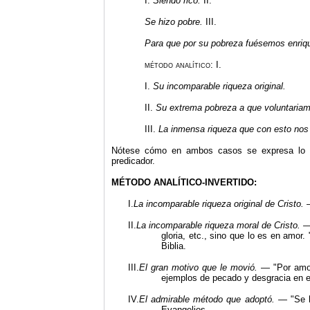
I.
Siendo rico.
II.
Se hizo pobre.
III.
Para que por su pobreza fuésemos enriq
método analítico:
I.
I.
Su incomparable riqueza original.
II.
Su extrema pobreza a que voluntariam
III.
La inmensa riqueza que con esto nos 
Nótese cómo en ambos casos se expresa lo m
predicador.
MÉTODO ANALÍTICO-INVERTIDO:
I.
La incomparable riqueza original de Cristo
II.
La incomparable riqueza moral de Cristo.
gloria, etc., sino que lo es en amor
Biblia.
III.
El gran motivo que le movió.
— "Por am
ejemplos de pecado y desgracia en 
IV.
El admirable método que adoptó. —
"
Se 
Evangelios.