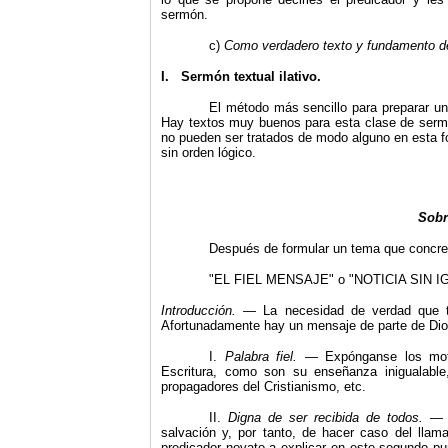
sermón.
c)
Como verdadero texto y fundamento d
I.
Sermón textual ilativo.
El método más sencillo para preparar un
Hay textos muy buenos para esta clase de sermon
no pueden ser tratados de modo alguno en esta f
sin orden lógico.
Sobr
Después de formular un tema que concret
"
EL FIEL MENSAJE" o "NOTICIA SIN IGUA
Introducción.
— La necesidad de verdad que t
Afortunadamente hay un mensaje de parte de Dio
I.
Palabra fiel.
— Expónganse los moti
Escritura, como son su enseñanza inigualable,
propagadores del Cristianismo, etc.
II.
Digna de ser recibida de todos.
salvación y, por tanto, de hacer caso del llama
predicador novato a explicar en este segundo pu