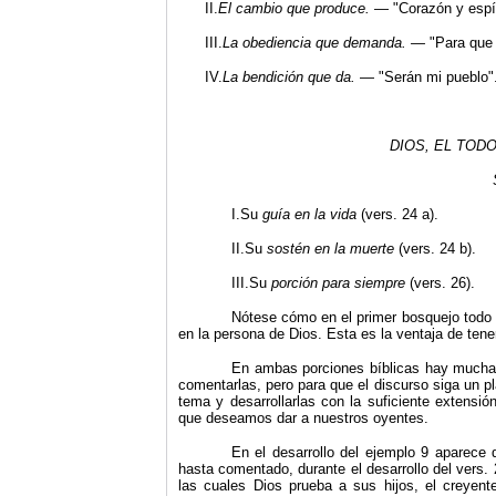
II.
El cambio que produce.
— "Corazón y espír
III.
La obediencia que demanda. —
"
Para que
IV.
La bendición que da.
— "Serán mi pueblo"
DIOS,
EL TODO
I.Su
guía en la vida
(vers. 24 a).
II.Su
sostén en la muerte
(vers. 24 b).
III.Su
porción para siempre
(vers. 26).
Nótese cómo en el primer bosquejo todo el
en la persona de Dios. Esta es la ventaja de ten
En ambas porciones bíblicas hay muchas 
comentarlas, pero para que el discurso siga un p
tema y desarrollarlas con la suficiente extensió
que deseamos dar a nuestros oyentes.
En el desarrollo del ejemplo 9 aparece d
hasta comentado, durante el desarrollo del vers.
las cuales Dios prueba a sus hijos, el creyent