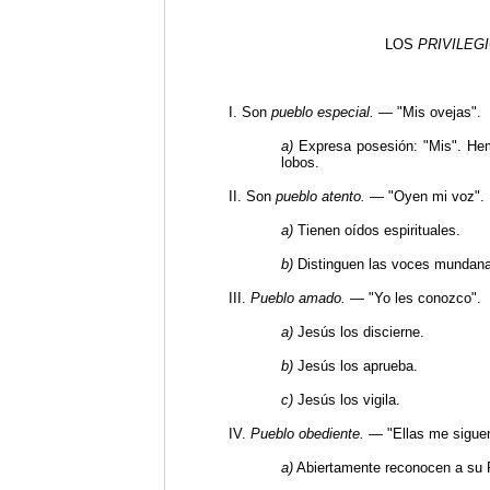
LOS
PRIVILEG
I. Son
pueblo especial.
— "Mis ovejas".
a)
Expresa posesión: "Mis". He
lobos.
II.
Son
pueblo atento.
— "Oyen mi voz".
a)
Tienen oídos espirituales.
b)
Distinguen las voces mundanas
III.
Pueblo amado.
— "Yo les conozco".
a)
Jesús los discierne.
b)
Jesús los aprueba.
c)
Jesús los vigila.
IV.
Pueblo obediente.
—
"
Ellas me sigue
a)
Abiertamente reconocen a su 