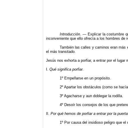
Introducción.
— Explicar la costumbre qu
inconveniente que ello ofrecía a los hombres de 
También las calles y caminos eran más e
el más transitado.
Jesús nos exhorta a porfiar, a entrar por el lugar
I.
Qu
é significa porfiar.
1º
Empeñarse en un propósito.
2º Apartar los obstáculos (como se hacía 
3º Agacharse y aun doblegar la rodilla.
4º Desoír los consejos de los que preten
II.
Por qué hemos de porfiar a entrar por la puerta
1º Por causa del insidioso peligro que el