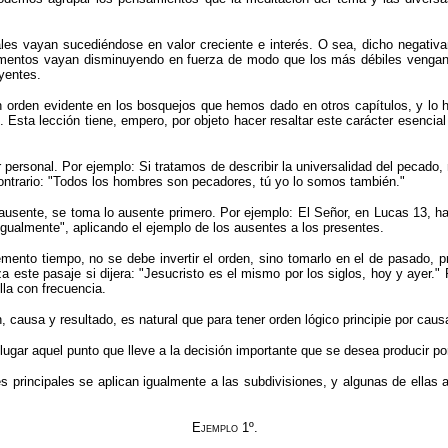
ales vayan sucediéndose en valor creciente e interés. O sea, dicho negat
umentos vayan disminuyendo en fuerza de modo que los más débiles vengan
oyentes.
un orden evidente en los bosquejos que hemos dado en otros capítulos, y lo 
sta lección tiene, empero, por objeto hacer resaltar este carácter esencial
r personal.
Por ejemplo: Si tratamos de describir la universalidad del pecad
ontrario: "Todos los hombres son pecadores, tú yo lo somos también."
 ausente, se toma lo ausente primero. Por ejemplo: El Señor, en Lucas 13, ha
 igualmente", aplicando el ejemplo de los ausentes a los presentes.
emento tiempo, no se debe invertir el orden, sino tom­arlo en el de pasado,
a este pasaje si dijera: "Jesucristo es el mismo por los siglos, hoy y ayer."
lla con frecuencia.
causa y resultado, es natural que para tener orden lógico principie por causa
ugar aquel punto que lleve a la decisión importante que se desea producir p
es principales se aplican igualmente a las subdivisiones, y algunas de ellas
Ejemplo
1º.