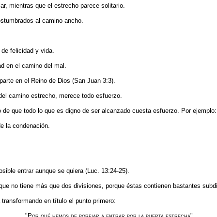
ar, mientras que el estrecho parece solitario.
ostumbrados al camino ancho.
de felicidad y vida.
ad en el camino del mal.
parte en el Reino de Dios (San Juan 3:3).
 del camino estrecho, merece todo esfuerzo.
o de que todo lo que es digno de ser alcanzado cuesta esfuerzo. Por ejemplo: 
de la con­denación.
sible entrar aunque se quiera (Luc. 13:24-25).
ue no tiene más que dos divisiones, porque éstas contienen bastantes subdi
transformando en título el punto primero:
"
Por qué hemos de porfiar a entrar por la puerta estrecha"