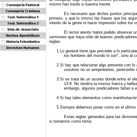
mismo han traído a nuestra mente.
Es necesario que dichos puntos princip
primero, y que lo mismo las frases que los arg
interés de la gente ni hacer impresión sobre los 
El lector atento habrá podido observar 
sermones que haya oído de buenos predicadores. E
reglas:
1.Lo general tiene que preceder a lo particula
los hombres del mundo lo son", sino al c
2.Si hay que relacionar algo presente con lo
vosotros no os arrepintiereis, pereceréis
3.Si se trata de un asunto donde entra el el
13:8. No tendría la misma fuerza y bellez
embargo, algunos predicadores faltan a e
4.Si hay tales elementos como manifestación, 
5.Siempre debemos poner como en el último l
Estas reglas generales para las division
si tomamos como tema: