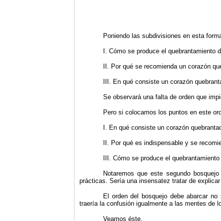
Poniendo las subdivisiones en esta form
I.
Cómo se produce el quebrantamiento d
II.
Por qué se recomienda un corazón que
III.
En qué consiste un corazón quebrant
Se observará una falta de orden que impid
Pero si colocamos los puntos en este or
I.
En qué consiste un corazón quebranta
II.
Por qué es indispensable y se recomi
III.
Cómo se produce el quebrantamiento
Notaremos que este segundo bosquejo n
prácticas. Sería una insensatez tratar de explica
El orden del bosquejo debe abarcar no 
traería la confusión igualmente a las mentes de lo
Veamos éste.