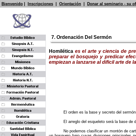
Bienvenido
|
Inscripciones
|
Orientación
|
Donar al seminario - su o
7. Ordenación Del Sermón
Homilética
es el arte y ciencia de p
preparar el bosquejo y predicar efec
empiezan a lanzarse al dificil arte d
El orden es la base y secreto del sermó
El arreglo del esqueleto será la base de 
No podemos clasificar un montón de car
un bosquejo bajo cuyas divisiones principales 