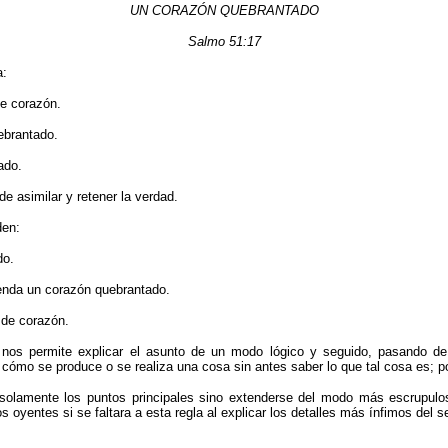
UN CORAZÓN QUEBRANTADO
Salmo 51:17
a:
e corazón.
bran­tado.
ado.
e asimilar y retener la verdad.
den:
do.
enda un corazón quebrantado.
 de corazón.
os permi­te explicar el asunto de un modo lógico y seguido, pasando de 
r cómo se produce o se realiza una cosa sin antes saber lo que tal cosa es; p
solamente los puntos principales sino extenderse del modo más escrupulos
s oyentes si se faltara a esta regla al explicar los detalles más ínfimos del 