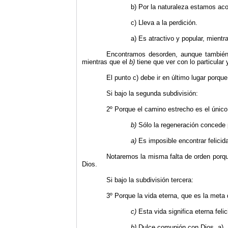
b) Por la naturaleza estamos ac
c) Lleva a la perdición.
a) Es atractivo y popular, mientra
Encontramos desorden, aunque también
mientras que el
b)
tiene que ver con lo particular 
El punto c) debe ir en último lugar porque 
Si bajo la segunda subdivisión:
2º Porque el camino estrecho es el único 
b)
Sólo la regeneración concede 
a)
Es imposible encontrar felicid
Notaremos la misma falta de orden porque
Dios.
Si bajo la subdivisión tercera:
3º Porque la vida eterna, que es la meta
c)
Esta vida significa eterna felic
b)
Dulce comunión con Dios, a) 