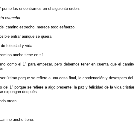
 punto las encontramos en el siguiente orden:
rta estrecha.
 del camino estrecho, merece todo esfuerzo.
sible entrar aunque se quiera.
de felicidad y vida.
 camino ancho tiene en sí.
ueno como el 1º para empezar, pero debemos tener en cuenta que el camino
ás.
 ser úl­timo porque se refiere a una cosa final, la condena­ción y desespero del
 del 1º porque se refiere a algo presente: la paz y felicidad de la vida cristi
e se expongan después.
ndo orden.
 camino ancho tiene.