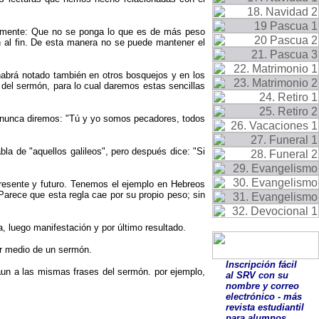
ivamente: Que no se ponga lo que es de más peso
 al fin. De esta manera no se puede mantener el
habrá notado también en otros bosquejos y en los
 del sermón, para lo cual daremos estas sencillas
o, nunca diremos: "Tú y yo somos pecadores, todos
bla de "aquellos galileos", pero después dice: "Si
 presente y futuro. Tenemos el ejemplo en Hebreos
 Parece que esta regla cae por su propio peso; sin
, luego manifestación y por último resultado.
or medio de un sermón.
Inscripción fácil
 aun a las mismas frases del sermón. por ejemplo,
al SRV con su
nombre y correo
electrónico - más
revista estudiantil
para alumnos.