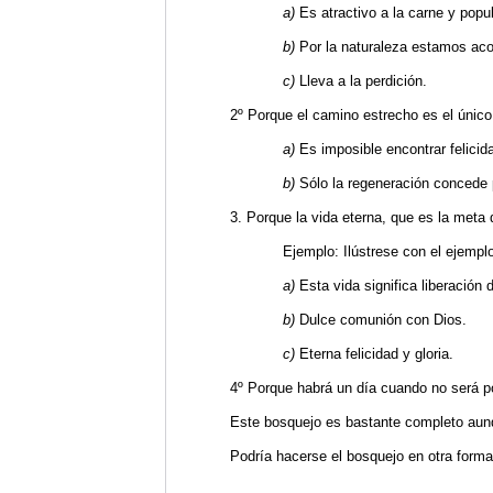
a)
Es atractivo a la carne y popul
b)
Por la naturaleza estamos ac
c)
Lleva a la perdición.
2º Porque el camino estrecho es el único 
a)
Es imposible encontrar felicid
b)
Sólo la regeneración concede 
3.
Porque la vida eterna, que es la meta
Ejemplo: Ilústrese con el ejempl
a)
Esta vida significa liberación 
b)
Dulce comunión con Dios.
c)
Eterna felicidad y gloria.
4º Porque habrá un día cuando no será po
Este bosquejo es bastante completo aunq
Podría hacerse el bosquejo en otra forma 