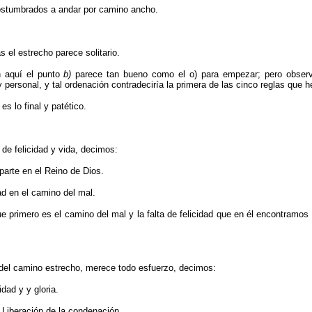
ostumbrados a andar por camino ancho.
s el estrecho parece solitario.
 aquí el punto
b)
parece tan bueno como el o) para empezar; pero obser
y personal, y tal ordenación contradeciría la
primera de las cinco reglas que h
es lo final y patético.
de felicidad y vida, decimos:
parte en el Reino de Dios.
ad en el camino del mal.
 primero es el camino del mal y la falta de felicidad que en él encontramos 
 del camino estrecho, merece todo esfuerzo, decimos:
idad y y gloria.
Liberación de la condenación.