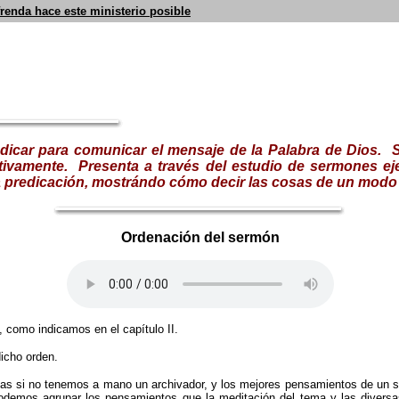
frenda hace este ministerio posible
redicar para comunicar el mensaje de la Palabra de Dios. S
tivamente.
Presenta a través del estudio de sermones ej
e la predicación, mostrándo cómo decir las cosas de un modo
Ordenación del sermón
n, como indicamos en el capítulo
II.
dicho orden.
tas si no tenemos a mano un archivador, y los mejores pensamientos de un 
podemos agrupar los pensamientos que la meditación del tema y las diversa