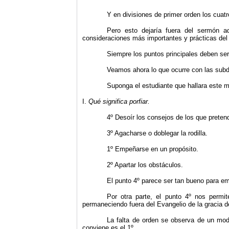
Y en divisiones de primer orden los cuatr
Pero esto dejaría fuera del sermón a
consideraciones más importantes y prácticas del
Siempre los puntos principales deben ser
Veamos ahora lo que ocurre con las subd
Suponga el estudiante que hallara este m
I.
Qu
é significa porfiar.
4º Desoír los consejos de los que preten
3º Agacharse o doblegar la rodilla.
1º Empeñarse en un propósito.
2º Apartar los obstáculos.
El punto 4º parece ser tan bueno para e
Por otra parte, el punto 4º nos permi
permaneciendo fuera del Evangelio de la gracia d
La falta de orden se observa de un modo
conviene es el 1º