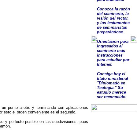
Conozca la razón
del seminario, la
visión del rector,
y los testimonios
de seminaristas
preparándose.
O
rientación para
ingresados al
seminario más
instrucciones
para estudiar por
Internet.
Consig
a
hoy el
título ministerial
"Diplomado en
Teología."
Su
estudio
merece
ser
reconocido
.
un punto a otro y terminando con apli­caciones
or esto el orden conveniente es el segundo.
o y perfecto posible en las subdivisiones, pues
sermón.