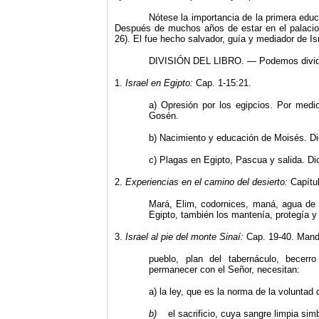
Nótese la importancia de la primera educ
Después de muchos años de estar en el palacio 
26). El fue hecho salvador, guía y mediador de Is
DIVISIÓN DEL LIBRO. — Podemos dividir
1.
Israel en Egipto:
Cap. 1-15:21.
a) Opresión por los egipcios. Por medio 
Gosén.
b) Nacimiento y educación de Moisés. Dio
c) Plagas en Egipto, Pascua y salida. Dio
2.
Experiencias en el camino del desierto:
Capítu
Mará, Elim, codornices, maná, agua de l
Egipto, también los mantenía, protegía y
3.
Israel al pie del monte Sinaí:
Cap. 19-40. Manda
pueblo, plan del tabernáculo, becerr
permanecer con el Señor, necesitan:
a) la ley, que es la norma de la voluntad 
b)
el sacrificio, cuya sangre limpia sim