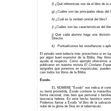
f)
¿Qué referencias nos da el libro de la v
g)
¿Cuáles son las principales ideas del l
h)
¿Cuál es la verdad central del libro?
i)
¿Cuáles son las características del lib
j)
Que cada alumno haga una división a
Director.
k)
Puntualícense las enseñanzas o apli
El estudio será todavía más provechoso si en lu
por algún buen expositor de la Biblia. Hay libr
ayuda al respecto. Como ejemplo ofrecemos a 
publicaron en nuestra revista
El Cristiano Espa
epígrafes que ponemos en mayúsculas, pueden es
casi todos los libros de la Biblia.
Éxodo.
EL NOMBRE "Éxodo" nos indica el contenid
su tierra prometida. Éxodo contiene la maravill
forma nacional, más bien que personal o familia
teocracia hebrea. En este hecho histórico vemo
Podemos llamar a Éxodo "el libro de la salvació
nube de la gloria de Dios en el tabernáculo.