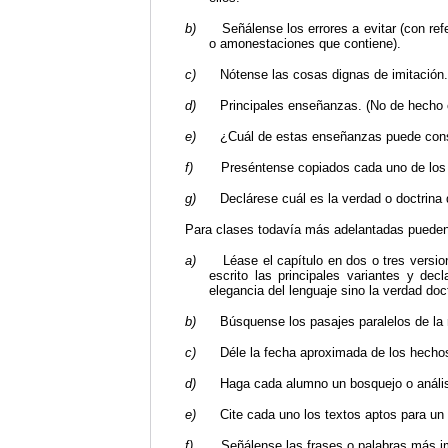
b)
Señálense los errores a evitar (con re
o amonestaciones que contiene).
c)
Nótense las cosas dignas de imitación.
d)
Principales enseñanzas. (No de hecho c
e)
¿Cuál de estas enseñanzas puede cons
f)
Preséntense copiados cada uno de los v
g)
Declárese cuál es la verdad o doctrina 
Para clases todavía más adelantadas pueden 
a)
Léase el capítulo en dos o tres versio
escrito las principales variantes y dec
elegancia del lenguaje sino la verdad doc
b)
Búsquense los pasajes paralelos de la re
c)
Déle la fecha aproximada de los hechos 
d)
Haga cada alumno un bosquejo o análisi
e)
Cite cada uno los textos aptos para un 
f)
Señálense las frases o palabras más i