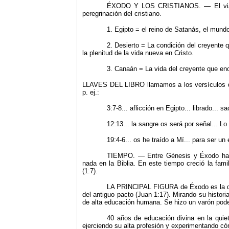
ÉXODO Y LOS CRISTIANOS. — El viaje 
peregrinación del cristiano.
1. Egipto = el reino de Satanás, el mundo
2. Desierto = La condición del creyente 
la plenitud de la vida nueva en Cristo.
3. Canaán = La vida del creyente que enc
LLAVES DEL LIBRO llamamos a los versículos de 
p. ej.:
3:7-8... aflicción en Egipto... librado... s
12:13... la sangre os será por señal... L
19:4-6... os he traído a Mí... para ser un
TIEMPO. — Entre Génesis y Éxodo hay 
nada en la Biblia. En este tiempo creció la fam
(1:7).
LA PRINCIPAL FIGURA de Éxodo es la de
del antiguo pacto (Juan 1:17). Mirando su histor
de alta educación humana. Se hizo un
varón pod
40 años de educación divina en la quiet
ejerciendo su alta profesión y experimentando c