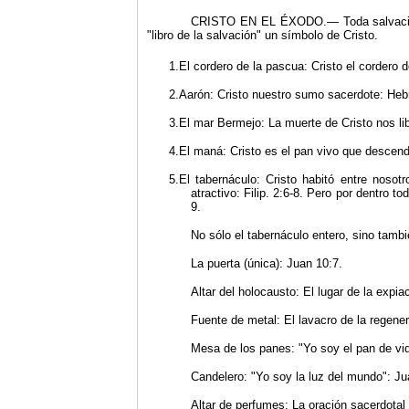
CRISTO EN EL ÉXODO.— Toda salvación d
"libro de la salvación" un símbolo de Cristo.
1.El cordero de la pascua: Cristo el cordero d
2.Aarón: Cristo nuestro sumo sacerdote: He­br
3.El mar Bermejo: La muerte de Cristo nos lib
4.El maná: Cristo es el pan vivo que descendi
5.El tabernáculo: Cristo habitó entre nosot
atractivo: Filip. 2:6-8. Pero por dentro to
9.
No sólo el tabernáculo entero, sino tambi
La puerta (única): Juan 10:7.
Altar del holocausto: El lugar de la expia
Fuente de metal: El lavacro de la regener
Mesa de los panes: "Yo soy el pan de vid
Candelero: "Yo soy la luz del mundo": Ju
Altar de perfumes: La oración sacerdotal 