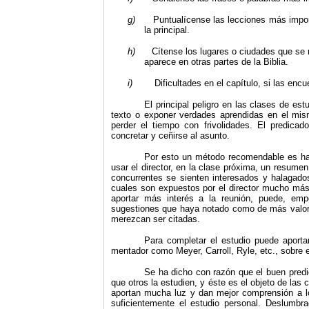
g)
Puntualícense las lecciones más impor
la principal.
h)
Cítense los lugares o ciudades que se 
aparece en otras partes de la Biblia.
i)
Dificultades en el capítulo, si las encu
El principal peligro en las clases de est
texto o exponer verdades aprendidas en el mis
perder el tiempo con frivolidades. El predicad
concretar y ceñirse al asunto.
Por esto un método recomendable es hace
usar el director, en la clase próxima, un resum
concurrentes se sienten interesados y halagad
cuales son expuestos por el director mucho más
aportar más interés a la reunión, puede, empe
sugestiones que haya notado como de más valor, 
merezcan ser citadas.
Para completar el estudio puede aport
mentador como Meyer, Carroll, Ryle, etc., sobre e
Se ha dicho con razón que el buen predi
que otros la estudien, y éste es el objeto de las 
aportan mucha luz y dan mejor compren­sión a l
suficientemente el estudio personal. Deslumbra