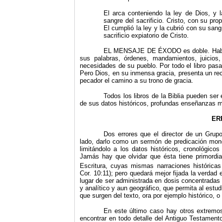
El arca conteniendo la ley de Dios, y l
sangre del sacrificio. Cristo, con su pro
El cumplió la ley y la cubrió con su sang
sacrificio expiatorio de Cristo.
EL MENSAJE DE ÉXODO es doble. Habla d
sus palabras, órdenes, mandamientos, juicio
necesidades de su pueblo. Por todo el libro pasa
Pero Dios, en su inmensa gracia, presenta un rec
pecador el camino a su trono de gracia.
Todos los libros de la Biblia pueden ser
de sus datos históricos, profundas enseñanzas mo
ER
Dos errores que el director de un Grup
lado, darlo como un sermón de predicación monop
limitándolo a los datos históricos, cronológico
Jamás hay que olvidar que ésta tiene primordial
Escritura, cuyas mismas narraciones históricas
Cor. 10:11); pero quedará mejor fijada la verdad
lugar de ser administrada en dosis concentradas 
y analítico y aun geográfico, que permita al est
que surgen del texto, ora por ejemplo histórico, 
En este último caso hay otros extremos 
encontrar en todo detalle del Antiguo Testament