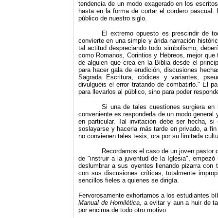
tendencia de un modo exagerado en los escritos 
hasta en la forma de cortar el cordero pascual.
público de nuestro siglo.
El extremo opuesto es prescindir de to
convierte en una simple y árida narración histór
tal actitud despreciando todo simbolismo, deber
como Romanos, Corintios y Hebreos,
mejor que 
de alguien que crea en la Biblia desde el principi
para hacer gala de erudición, discusiones hecha
Sagrada Escritura, códices y variantes, pse
divulguéis el error tratando de combatirlo." El p
para llevarlos al público, sino para poder respond
Si una de tales cuestiones surgiera en 
conveniente es responderla de un modo general y
en particular. Tal invitación debe ser hecha, s
soslayarse y hacerla más tarde en privado, a fi
no convienen tales tesis, ora por su limitada cultu
Recordamos el caso de un joven pastor de
de "instruir a la juventud de la Iglesia", empezó
deslumbrar a sus oyentes llenando pizarra con t
con sus discusiones críticas, totalmente impropi
sencillos fieles a quienes se dirigía.
Fervorosamente exhortamos a los estudiantes bíb
Manual de Homilética,
a evitar y aun a huir de t
por encima de todo otro motivo.