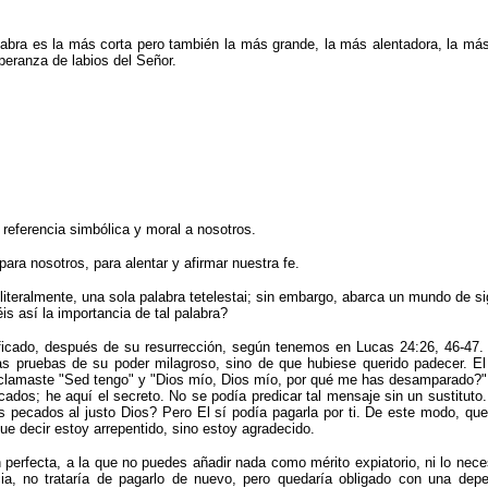
ra es la más corta pero también la más grande, la más alentadora, la más 
peranza de labios del Señor.
referencia simbólica y moral a nosotros.
ara nosotros, para alentar y afirmar nuestra fe.
, literalmente, una sola palabra tetelestai; sin embargo, abarca un mundo de s
 así la importancia de tal palabra?
ficado, después de su resurrección, según tenemos en Lucas 24:26, 46-47.
as pruebas de su poder milagroso, sino de que hubiese querido padecer. E
clamaste
"
Sed tengo
"
y
"
Dios mío, Dios mío, por qué me has desamparado?
"
cados; he aquí el secreto. No se podía predicar tal mensaje sin un sustituto.
 pecados al justo Dios? Pero El sí podía pagarla por ti. De este modo, qued
e decir estoy arrepentido, sino estoy agradecido.
perfecta, a la que no puedes añadir nada como mérito expiatorio, ni lo neces
ia, no trataría de pagarlo de nuevo, pero quedaría obligado con una dep