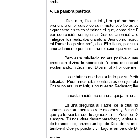
arriba.
4. La palabra patética
¡Dios mío, Dios mío! ¿Por qué me has d
pronunció en el curso de su ministerio. ¿No es 
expresarse en tales términos el que, como dice P
por usurpación ser igual a Dios se anonadó a 
milagros los realizaba orando a Dios como nosotr
mi Padre hago siempre
"
, dijo. Ello llenó, por 
anonadamiento por la íntima relación que vivió co
Pero este privilegio no era posible cua
presencia divina le abandonó. Y para que nosot
exclamando:
"
¡Dios mío, Dios mío! ¿Por qué m
Los mártires que han sufrido por su Señ
felicidad. Podríamos citar centenares de ejemplo
Cristo no era un mártir, sino nuestro Redentor; ll
La exclamación no era una queja, ni una 
Es una pregunta al Padre, de la cual n
inmenso de su sacrificio y le digamos: ¿Por qu
que yo lo sienta, que lo agradezca.... Pues, sí
siempre. Tú nos viste desamparados; y viniste a
de tu sacrificio; hazme un hijo de Dios de tal mo
también! Que yo pueda vivir bajo el amparo de D
Amén.