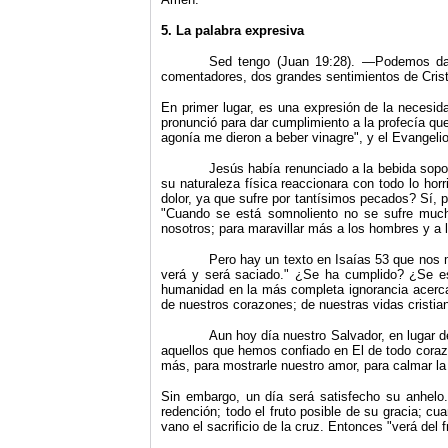
5. La palabra expresiva
Sed tengo (Juan 19:28). —Podemos darle
comentadores, dos grandes sentimientos de Cristo
En primer lugar, es una expresión de la necesida
pronunció para dar cumplimiento a la profecía qu
agonía me dieron a beber vinagre
"
, y el Evangeli
Jesús había renunciado a la bebida sopor
su naturaleza física reaccionara con todo lo ho
dolor, ya que sufre por tantísimos pecados? Sí,
"
Cuando se está somnoliento no se sufre muc
nosotros; para maravillar más a los hombres y a 
Pero hay un texto en Isaías 53 que nos m
verá y será saciado.
"
¿Se ha cumplido? ¿Se est
humanidad en la más completa ignorancia acerca 
de nuestros corazones; de nuestras vidas cristia
Aun hoy día nuestro Salvador, en lugar de
aquellos que hemos confiado en El de todo cora
más, para mostrarle nuestro amor, para calmar l
Sin embargo, un día será satisfecho su anhelo.
redención; todo el fruto posible de su gracia; c
vano el sacrificio de la cruz. Entonces
"
verá del 