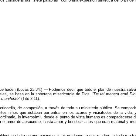
os considerar las
"
siete palabras
"
como una expresión sintética del plan de l
ue hacen (Lucas 23:34.) — Podemos decir que todo el plan de nuestra salvaci
geles, se basa en la soberana misericordia de Dios.
"
De tal manera amó Dios 
e manifestó
"
(Tito 2:11).
sericordia, de compasión, a través de todo su ministerio público. Se compad
tes niños que estaban por entrar en los azares y vicisitudes de la vida
aordinario, lo inverosímil, desde el punto de vista humano es compadecerse d
a el amor de Jesucristo, hasta amar y bendecir a los que eran material y mor
ldecían el día en que nacieron, a los verdugos, a sus madres, a todo y a to