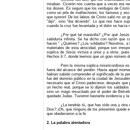
miraban. Cicerón nos cuenta que a veces era nec
los dioses. Es seguro que los verdugos de Cristo
como un jefe de malhechores; los fariseos y escr
que oyeron! De los labios de Cristo salió no un g
"
dijo
"
, sino
"
iba diciendo
"
. Lo que nos hace supo
cuando la cruz fue levantada y el dolor se hacía 
¿Por qué tal maravilla? ¿Por qué Jesús
sabiduría in­finita. Se ha dicho con razón que
hacen.
"
¿Quiénes? ¿Los soldados? Nosotros, a l
materiales de esta atrocidad, por­que son irres
súplica de Jesús incluía a unos y a otros; pues
Hechos 6:7, donde leemos que un gran número de
Pero la misma súplica misericordiosa es 
fuera del alcance del perdón. Hasta aquel momen
habían sabido comprender el significado de la pe
fue del dominio público en la ciudad de Jerusalé
necesario que el Cristo padeciese; después que p
un hecho real, porque se lo dijeron los saldado
sino un mago resucitado por el poder de Belcebú
quedado Judas. Tuvieron bastante evidencia y la 
¿La tendrás tú, que has oído una y otra
Dios? ¡Oh, que ninguno de los presentes quede en 
que obedecieron a la fe.
2. La palabra alentadora