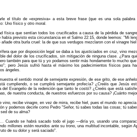
 el título de «ex­presiva» a esta breve frase (que es una sola palabra 
: Uno físico y otro moral.
d física que sentían todos los crucificados a causa de la pérdida de sangre 
e había previsto esta circunstancia en el Salmo 22:15, donde leemos:
"
Mi len
o añade otra burla cruel: la de que sus verdugos mezclaron con el vinagre hiel
ífera que por disposición legal se daba a los ajusticiados en cruz, vino mez
rrible del dolor de los crucificados, sin mitigación de ninguna clase. ¿Par
 pero también para que tú y yo podamos sentir más hondamente lo mucho que 
ho
"
; pero Jesús sufrió hasta el máximo los padecimientos físicos para h
los ángeles.
uestra el sen­tido moral de semejante expresión, de ese grito, de ese an­helo
á cumpliendo, o se cumplirá semejante profecía? ¿Creéis que Jesús está
del Evangelio de la redención que tanto le costó? ¿Creéis que está satisfec
nas, de nuestra conducta, de nuestros esfuerzos por su causa? ¡Cuánto mejor
 vino, recibe vinagre, en vez de mirra, recibe hiel, pues el mundo no aprecia 
zón y podemos de­cirle como Pedro
"
Señor, tú sabes todas las cosas; tú sab
a sed de su alma?
... Cuando se habrá sacado todo el jugo —diría yo, usando una comparació
uando millones estén reunidos ante su trono, una multitud incontable, según A
fruto de su dolor y será saciado
"
.