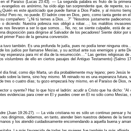
 en el Paraíso (Lucas 23:43). — La segunda palabra es fruto de la primera.
s evangelios es anónimo, ha oído algo tan sorprendente que, de repente, su 
 ¿Quién es este ajusticiado que puede llamar a Dios Padre, y al mismo tiemp
píritu! Pero no, no puede. El ladrón cree en Dios, pero, como tanta gente en
 a su compañero:
"
¿Ni tú temes a Dios....?
"
"
Nosotros justamente padecemos.
o o diciendo: Nuestra pobreza nos obligó a robar....; los malditos invaso
as nos llevaron a ser lo que somos.... No, no; se siente culpable, está de ac
ena disposición para dirigirse al Salvador de los pecadores! Siente dolor por
 el primer Paso de la genuina conversión.
 la tuvo también. Es una profunda fe judía, pues no podía tener ninguna otra..
 de los judíos por llamarse Mesías, y su actitud ante sus enemigos y ante D
ay esperanza para mí el día de la resurrección....
"
Las gentes reli­giosas de
os vislumbres de ello en ciertos pasajes del Antiguo Testamento)
(Salmo 17
 el día final, como dijo Marta, un día probablemente muy lejano; pero Jesús 
inado sobre la tierra, sino hoy mismo. Mi reinado no es una esperanza futura
de tres o cuatro días; tu gozo empezará hoy mismo, en el Paraíso de Dios, n
lector u oyente? Haz lo que hizo el ladrón: acudir a Cristo que ha dicho:
"
Al 
ientes evidencias para creer en El y puedes creer en El no sólo como Mesías,
dre (Juan 19:26-27). — La vida cristiana no es sólo un continuo pensar y habl
á nos dirigimos, debemos, en tanto, atender bien nuestros deberes de la tier
 humanos y los atendió cuidadosamente encomendando a aquella buena y aman
esitaba. La más favorecida de todas las mujeres fue también la más afligida