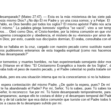
esamparado? (Mateo 27:47). — Esta es la más misteriosa de las siete palab
Jesús mismo Dios? ¿No dijo El mi Padre y yo una cosa somos; y a Felipe: E
ablo, es Dios bendito por todos los siglos? El mismo apóstol Pablo nos aclar
sí mismo.
"
La palabra griega kenoseiv significa
"
se vació
"
; vino a ser tem
os.... Obró como Dios, el Cristo-hombre, por la íntima comunión en que vivi
su suprema consagración y obediencia, el misterio de su «kenosis» por amor de
n Dios; por esto, cuando sus discípulos dormían, El oraba, consultaba con el
ndo se hallaba en la cruz, cargado con nuestro pecado como sustituto nuest
ros pudiésemos enterarnos de esta tragedia espiritual (como nos hacemos
e has desamparado?
"
or tormentos y muertes horribles, no han experimentado semejante dolor mor
s (
Véanse en el libro: "El Cristianismo Evangélico a través de los Siglos", de
evaba todo el peso de nuestro pecado, y el Padre celestial no podía tratarle s
duda, pero era una situación interna que no la conoceríamos si no la hubiese
o espera contestación del mismo Padre. ¿De quién la espera, pues? De mí 
é te ha abandonado el Padre? Por mí, Señor; Tú lo sabes, pues Tú sabes to
, Señor, lo reconozco: fue por mí. Tú fuiste desamparado temporalmente, par
 ampararnos; aunque ello te costara el dolor y el desamparo temporal del Pa
do y de tal carácter que esa dulce comunión que tuviste con el Padre todos lo
ios a causa de tu desamparo sufrido por mí.