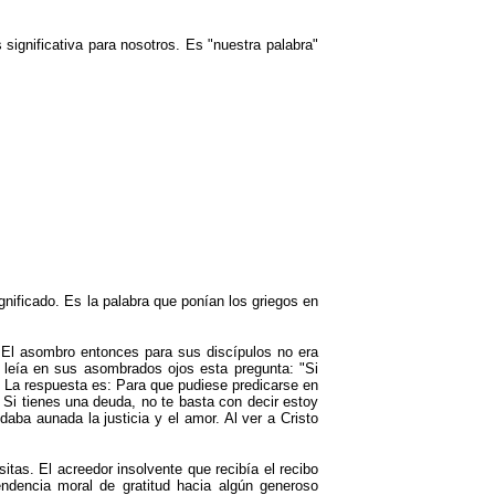
significativa para nosotros. Es
"
nuestra palabra
"
ignificado. Es la palabra que ponían los griegos en
 El asombro entonces para sus discípulos no era
l leía en sus asombrados ojos esta pregunta:
"
Si
La respuesta es: Para que pudiese predicarse en
 Si tienes una deuda, no te basta con decir estoy
aba aunada la justicia y el amor. Al ver a Cristo
itas. El acreedor insolvente que recibía el recibo
endencia moral de gratitud hacia algún generoso