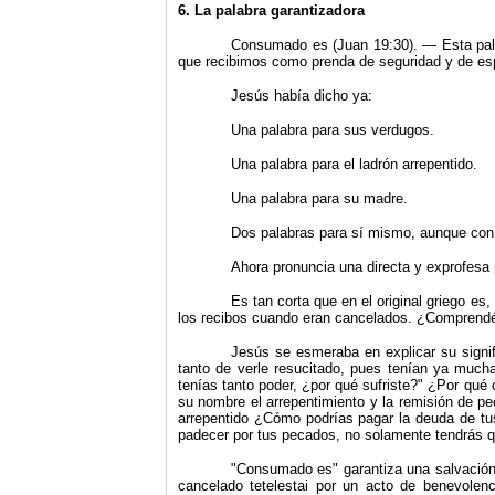
6. La palabra garantizadora
Consumado es (Juan 19:30). — Esta palab
que recibimos como prenda de seguridad y de es
Jesús había dicho ya:
Una palabra para sus verdugos.
Una palabra para el ladrón arrepentido.
Una palabra para su madre.
Dos palabras para sí mismo, aunque con 
Ahora pronuncia una directa y exprofesa p
Es tan corta que en el original griego es
los recibos cuando eran cancelados. ¿Comprendéis
Jesús se esmeraba en explicar su signi
tanto de verle resucitado, pues tenían ya much
tenías tanto poder, ¿por qué sufriste?
"
¿Por qué 
su nombre el arrepentimiento y la remisión de pe
arrepentido ¿Cómo podrías pagar la deuda de tus
padecer por tus pecados, no solamente tendrás qu
"
Consumado es
"
garantiza una salvación 
cancelado tetelestai por un acto de benevolenc