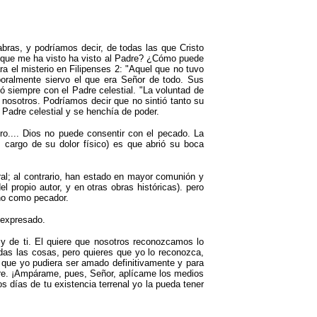
ras, y podríamos decir, de todas las que Cristo
l que me ha visto ha visto al Padre? ¿Cómo puede
a el misterio en Filipenses 2:
"
Aquel que no tuvo
poralmente siervo el que era Señor de todo. Sus
ó siempre con el Padre celestial.
"
La voluntad de
 nosotros. Podríamos decir que no sintió tanto su
 Padre celestial y se henchía de poder.
ro.... Dios no puede consentir con el pecado. La
 cargo de su dolor físico) es que abrió su boca
al; al contrario, han estado en mayor comunión y
l propio autor, y en otras obras históricas).
pero
ino como pecador.
 expresado.
y de ti. El quiere que nosotros reconozcamos lo
das las cosas, pero quieres que yo lo reconozca,
a que yo pudiera ser amado definitivamente y para
dre. ¡Ampárame, pues, Señor, aplícame los medios
s días de tu existencia terrenal yo la pueda tener