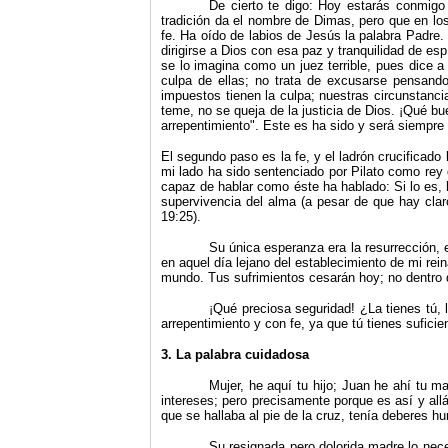
De cierto te digo: Hoy estarás conmigo
tradición da el nombre de Dimas, pero que en lo
fe. Ha oído de labios de Jesús la palabra Padre.
dirigirse a Dios con esa paz y tranquilidad de es
se lo imagina como un juez terrible, pues dice
culpa de ellas; no trata de excusarse pen­sand
impuestos tienen la culpa; nuestras circunstanci
teme, no se queja de la justicia de Dios. ¡Qué bu
arrepentimiento
"
. Este es ha sido y será siempre
El segundo paso es la fe, y el ladrón crucificado
mi lado ha sido sentenciado por Pilato como rey
capaz de hablar como éste ha hablado: Si lo es, h
supervivencia del alma (a pesar de que hay clar
19:25).
Su úni­ca esperanza era la resurrección,
en aquel día lejano del establecimiento de mi re
mundo. Tus sufrimientos cesarán hoy; no dentro 
¡Qué preciosa seguridad! ¿La tienes tú, 
arrepentimiento y con fe, ya que tú tienes sufic
3. La palabra cuidadosa
Mujer, he aquí tu hijo; Juan he ahí tu ma
intereses; pero precisamente porque es así y all
que se hallaba al pie de la cruz, tenía deberes
Su resignada pero dolorida madre lo nec