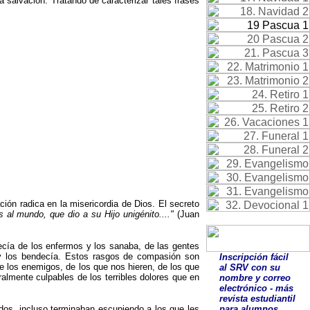
a salvación. Tratando de caracterizar tales frases
ón radica en la misericordia de Dios. El secreto
al mundo, que dio a su Hijo unigénito....
"
(Juan
ecía de los enfermos y los sanaba, de las gentes
, y los bendecía. Estos rasgos de compasión son
Inscripción fácil
e los enemigos, de los que nos hieren, de los que
al SRV con su
almente culpables de los terribles dolores que en
nombre y correo
electrónico - más
revista estudiantil
dos, incluso terminaban escupiendo a los que les
para alumnos.