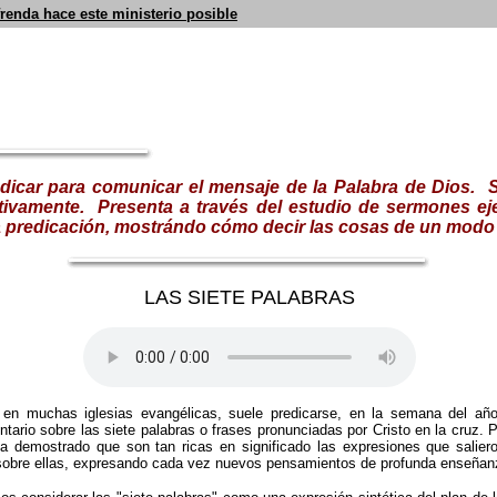
frenda hace este ministerio posible
redicar para comunicar el mensaje de la Palabra de Dios. S
tivamente.
Presenta a través del estudio de sermones ej
e la predicación, mostrándo cómo decir las cosas de un modo
LAS SIETE PALABRAS
 y en muchas iglesias evangélicas, suele predicarse, en la semana del 
o sobre las siete palabras o frases pronunciadas por Cristo en la cruz. P
 ha demostrado que son tan ricas en significado las expresiones que salie
bre ellas, expresando cada vez nuevos pensamientos de profunda enseñanza 