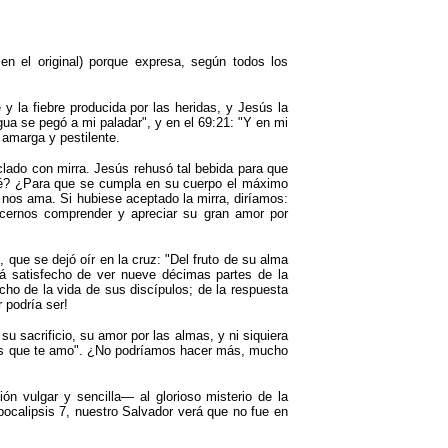
en el original) porque expresa, según todos los
y la fiebre producida por las heridas, y Jesús la
gua se pegó a mi paladar
"
, y en el 69:21:
"
Y en mi
 amarga y pestilente.
­clado con mirra. Jesús rehusó tal bebida para que
a qué? ¿Para que se cumpla en su cuerpo el máximo
nos ama. Si hubiese aceptado la mirra, diríamos:
acernos comprender y apreciar su gran amor por
, que se dejó oír en la cruz:
"
Del fruto de su alma
 satisfecho de ver nueve décimas partes de la
ho de la vida de sus discípulos; de la respuesta
 podría ser!
su sacrificio, su amor por las almas, y ni siquiera
es que te amo
"
. ¿No podríamos hacer más, mucho
n vulgar y sencilla— al glorioso misterio de la
pocalipsis 7, nuestro Salvador verá que no fue en