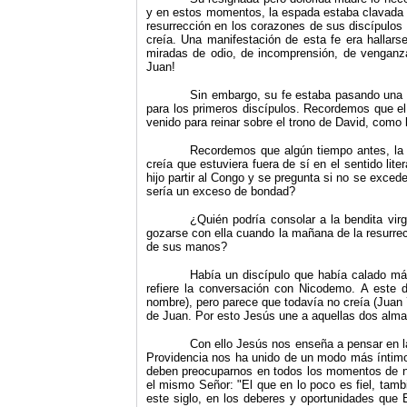
y en estos momentos, la espada estaba clavada e
resurrección en los corazones de sus discípulo
creía. Una manifestación de esta fe era hallars
miradas de odio, de incomprensión, de venganza
Juan!
Sin embargo, su fe estaba pasando una s
para los primeros discípulos. Recordemos que el
venido para reinar sobre el trono de David, como l
Recordemos que algún tiempo antes, la
creía que estuviera fuera de sí en el sentido li
hijo partir al Congo y se pregunta si no se excede
sería un exceso de bondad?
¿Quién podría consolar a la bendita vir
gozarse con ella cuando la mañana de la resurrec
de sus manos?
Había un discípulo que había calado má
refiere la conversación con Nicodemo. A este d
nombre), pero parece que todavía no creía (Juan 7
de Juan. Por esto Jesús une a aquellas dos almas 
Con ello Jesús nos enseña a pensar en la
Providencia nos ha unido de un modo más íntimo
deben preocuparnos en todos los momentos de nue
el mismo Señor:
"
El que en lo poco es fiel, tamb
este siglo, en los deberes y oportunidades que 