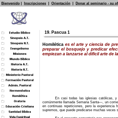
Bienvenido
|
Inscripciones
|
Orientación
|
Donar al seminario - su o
19. Pascua 1
Homilética
es el arte y ciencia de p
preparar el bosquejo y predicar efec
empiezan a lanzarse al dificil arte d
En casi todas las iglesias católicas,
comúnmente llamada Semana Santa—, un comentari
en continuas repeticiones, pero la experiencia
supremos, que puede predicarse muchas veces so