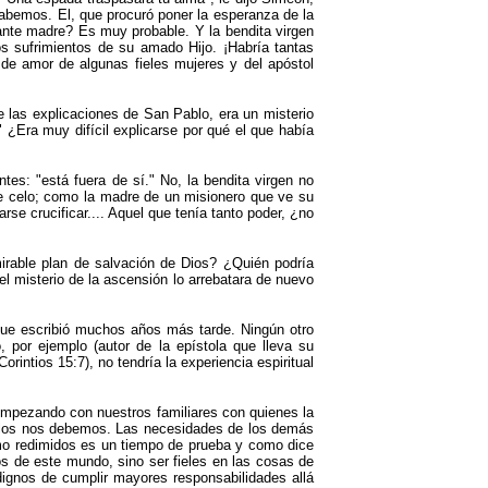
abemos. El, que procuró poner la esperanza de la
ante madre? Es muy probable. Y la bendita virgen
os sufrimientos de su amado Hijo. ¡Habría tantas
de amor de algunas fieles mujeres y del apóstol
 las explicaciones de San Pablo, era un misterio
"
¿Era muy difícil explicarse por qué el que había
entes:
"
está fuera de sí.
"
No, la bendita virgen no
 de celo; como la madre de un misionero que ve su
rse crucificar.... Aquel que tenía tanto poder, ¿no
mirable plan de salvación de Dios? ¿Quién podría
l misterio de la ascensión lo arrebatara de nuevo
que escribió muchos años más tarde. Ningún otro
 por ejemplo (autor de la epístola que lleva su
rintios 15:7), no tendría la experiencia espiritual
 empezando con nuestros familiares con quienes la
ellos nos debemos. Las necesidades de los demás
omo redimidos es un tiempo de prueba y como dice
 de este mundo, sino ser fieles en las cosas de
dignos de cumplir mayores responsabilidades allá