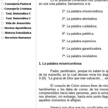
En el presente comentario nos proponem
en una sola palabra, llamaremos a la
1ª. La palabra
misericordiosa.
2ª. La palabra
alentadora.
3ª. La palabra
cuidadosa.
4ª. La palabra
patética.
5ª. La palabra
expresiva.
6ª. La palabra garantizadora.
7ª. La palabra
reveladora.
1. La palabra misericordiosa
Padre, perdónalos, porque no saben lo q
de tal maravilla, en la cual desean mirar los án
3:16).
"
La gracia de Dios que trae salvación.... s
El corazón de Cristo estuvo lleno de mi
hambrientas y les daba de comer, de los inocen
comprensibles hacia tales personas, pero lo extr
nos afrentan; sin embargo, hasta este punto lleg
aquellos momentos le afligían.
Séneca nos dice que los crucificados ma