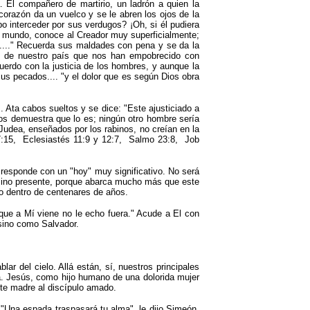
 El compañero de martirio, un ladrón a quien la
corazón da un vuelco y se le abren los ojos de la
o interceder por sus verdugos? ¡Oh, si él pudiera
 el mundo, conoce al Creador muy superficialmente;
...
"
Recuerda sus maldades con pena y se da la
res de nuestro país que nos han empobrecido con
uerdo con la justicia de los hombres, y aunque la
 sus pecados....
"
y el dolor que es según Dios obra
.. Ata cabos sueltos y se dice:
"
Este ajusticiado a
ios demuestra que lo es; ningún otro hombre sería
 Judea, enseñados por los rabinos, no creían en la
:15, Eclesiastés 11:9 y 12:7, Salmo 23:8, Job
le responde con un
"
hoy
"
muy significativo. No será
, sino presente, porque abarca mucho más que este
o dentro de centenares de años.
que a Mí viene no le echo fuera.
"
Acude a El con
 sino como Salvador.
ar del cielo. Allá están, sí, nuestros principales
ra. Jesús, como hijo humano de una dolorida mujer
te madre al discípulo amado.
.
"
Una espada traspasará tu alma
"
, le dijo Simeón,