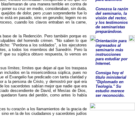
e blasfemaran de una manera terrible en contra de
e poner su cruz en medio, consideraban, sin duda,
Conozca la razón
quejidos de dolor, pero ¡cuan sorprendente fue lo
del seminario, la
 no está en pasado, sino en gerundio; legein no es
visión del rector,
roceso, cuando los clavos en­traban en la carne,
y los testimonios
de seminaristas
preparándose.
la base de la Redención. Pero también porque es
 culpables del horrendo crimen.
"
No saben lo que
O
rientación para
 dicho:
"
Perdona a los soldados
"
, a los ejecutores
ingresados al
otes, a todos los miembros del Sanedrín. Pero la
seminario más
. Y que su súplica obtuvo respuesta, lo vemos en
instrucciones
para estudiar por
Internet.
us límites; límites que dejan al que los traspasa
n incluidos en la misericordiosa súplica, pues no
Consig
a
hoy el
e el Evangelio fue predicado con tanta claridad y
título ministerial
r a la per­sona de Cristo, y demostró por qué era
"Diplomado en
 de los sacerdotes sabían mejor que nadie que era
Teología."
Su
nciado descendiente de David, el Mesías de Dios,
estudio
merece
, quedaron fuera del perdón, como antes lo había
ser
reconocido
.
es tu corazón a los llamamientos de la gracia de
; sino en la de los ciudadanos y sacerdotes judíos