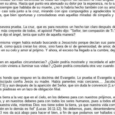
n su alma. Hasta qué punto era atenuado su dolor por la esperanza, no lo s
s siempre que hablaba de su muerte, ¿no lo habría hecho también con su am
e casi sola junto a la cruz, mirando con ojos compungidos y agradecidos l
, que bien oportunas y consoladoras eran aquellas miradas de simpatía y 
evera prueba. La cruz, que es para nosotros un hecho tan claro después de
 más creyente de todos, el após­tol Pedro dijo:
"
Señor, ten compasión de Ti.
e dijo el ángel, tenía que sufrir de aquella manera?
 misma virgen había estado buscando a Jesucristo porque decían sus pari
teral, como quizá creían los otros, sino fuera de sí de generosidad, de amor,
 en su celo y amor al prójimo. Y ahora, el exceso ha llegado a la cumbre, deja
gen en aquellas circunstancias? ¿Quién podría mostrarle y recordarle el ad
ción viniera a iluminar sus vidas? ¿Quién podría consolarla otra vez cuando e
s hondo que nin­guno en la doctrina del Evangelio. Lo prueba el Evangelio 
iscípulo confía Jesús su madre. Había parientes más cercanos.... Jacobo,
:5) y aun después de la aparición del Señor, que sin duda le convenció (1.a Co
piadosas en un lazo de obligación filial.
 tierra a la vez que en el cielo, en los deberes para con nuestros prójimos,
, y en nuestros deberes para con todos los seres humanos, pues a todos 
stra vida, mientras Dios nos tiene sobre la tierra, ya que nuestra vida c
ién en lo demás es fiel
"
(Lucas 16:11-12). No debemos, pues, desentendernos
El nos da acá abajo para hacer el bien, a fin de que podamos ser hallados 