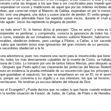
esario cortar las lenguas a los que iban a ser crucificados para impedir qu
 esperaban oír voces y maldiciones de aquel que por las órdenes recibidas d
ibas, que conocían mejor al Maestro de Galilea, esperaban oír por lo menos 
rito, sino una plegaria, una dulce y suave oración de perdón. El verbo griego
ner que esta admirable frase fue repetida varias veces, durante el cruel p
más agudo. Jesús iba repitiendo la plegaria de perdón.
 es todo amor? Sí, lo hemos dicho al principio:
"
Dios es amor
"
; y esta es 
 comprender es perdonar, y comprendía, conocía la ignorancia de todos los
o sumo, tratando de ser imitadores de nuestro sublime Maestro, habríamos
ponsables, obedecen órdenes; pero castiga a Pilatos, a Caifas, a los sacerd
 sabía que también éstos eran ignorantes del gran miste­rio de su persona
 sacerdotes obedecían a la fe.
una advertencia, pues nos muestra una razón para la misericordia que tiene s
to, todos los más directamente culpables de la muerte de Cristo, se hallaba
rsona de Cristo. Lo tomaron por uno de tantos falsos Mesías, pero después qu
n. Después que Pedro aplicó tan claramente las profecías del Mesías Redento
uso en evidencia la prueba irrefutable de su resurrección (que los príncipes
s que guardaban el sepulcro), los que se empeñaron en ver en El, no el anu
, porque así convenía a su orgullo y a sus intereses; los que tal hicieron
rechazaron. No tendrían ya excusa delante del tribunal de Dios.
 vez el Evangelio? ¿Puede decirse que no sabes lo que haces cuando endurec
la terrible situación de Faraón, de Judas, de Caifas, de Pilato o de Heredes