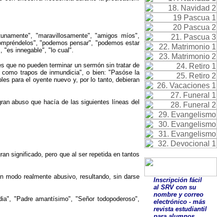
rtunamente", "maravillosamente", "amigos míos",
"compréndelos", "podemos pensar", "podemos estar
 "es innegable", "lo cual".
res que no pueden terminar un sermón sin tratar de
n como trapos de inmundicia", o bien: "Pasóse la
es para el oyente nuevo y, por lo tanto, debieran
gran abuso que hacía de las siguientes líneas del
an significado, pero que al ser repetida en tantos
un modo realmente abusivo, resultando, sin darse
Inscripción fácil
al SRV con su
nombre y correo
dia", "Padre amantísimo", "Señor todopoderoso",
electrónico - más
revista estudiantil
para alumnos.