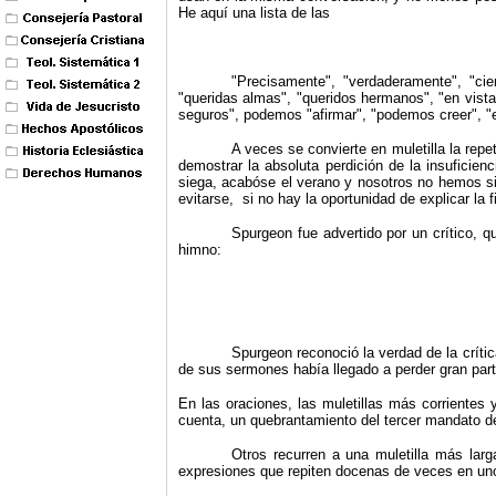
He aquí una lista de las
"
Precisamente", "verdaderamente", "cie
"queridas almas", "queridos hermanos", "en vist
seguros", podemos "afirmar", "podemos creer", "es
A veces se convierte en muletilla la repe
demostrar la absoluta perdición de la insuficie
siega, acabóse el verano y nosotros no hemos si
evitarse, si no hay la oportunidad de explicar la f
Spurgeon fue advertido por un crítico, 
himno:
Spurgeon reconoció la verdad de la crític
de sus sermones había llegado a perder gran part
En las oraciones, las muletillas más corrientes
cuenta, un quebrantamiento del tercer mandato d
Otros recurren a una muletilla más lar
expresiones que repiten docenas de veces en un