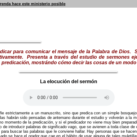
frenda hace este ministerio posible
redicar para comunicar el mensaje de la Palabra de Dios. S
tivamente.
Presenta a través del estudio de sermones ej
e la predicación, mostrándo cómo decir las cosas de un modo
La elocución del sermón
ñe estrictamente a un manuscrito, sino que predica con un simple bosquejo 
as habrán sido pensadas de antemano durante el estudio y volverán a la men
 momento de la predicación, y si el predicador no viene muy bien preparado,
gro de introducir palabras de significado vago, que se avienen a toda clase de
 para buscar las palabras que le conviene hallar. Hay personas que se hacen 
o se hace el orador que cae en el hábito de usar alguna de tales muletillas