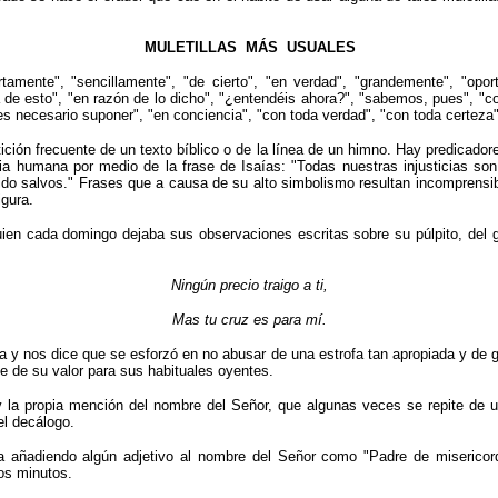
MULETILLAS MÁS USUALES
rtamente", "sencillamente", "de cierto", "en verdad", "grandemente", "opo
a de esto", "en razón de lo dicho", "¿entendéis ahora?", "sabemos, pues", 
 necesario suponer", "en conciencia", "con toda verdad", "con toda certeza",
tición frecuente de un texto bíblico o de la línea de un himno. Hay predicado
ncia humana por medio de la frase de Isaías: "Todas nuestras injusticias so
do salvos." Frases que a causa de su alto simbolismo resultan incomprensibl
igura.
quien cada domingo dejaba sus observaciones escritas sobre su púlpito, del 
Ningún precio traigo a ti,
Mas tu cruz es para mí.
a y nos dice que se esforzó en no abusar de una estrofa tan apropiada y de gr
e de su valor para sus habituales oyentes.
 y la propia mención del nombre del Señor, que algunas veces se repite de 
el decálogo.
ga añadiendo algún adjetivo al nombre del Señor como "Padre de misericor
os minutos.