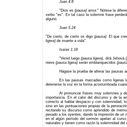
Juan 4:8
"
Dios es
(pausa)
amor." Nótese la difere
verbo
"
es". En tal caso la solemne frase perderá
alguno.
Juan 5:24
"De cierto, de cierto os digo
(pausa):
El que cr
ligera)
de muerte a vida".
I
saías 1:18
"
Venid luego
(pausa ligera),
dirá Jehová
nieve
(pausa ligera)
serán emblanquecidos
(paus
Hágase la prueba de alterar las pausas 
En las pausas marcadas como ligeras l
detenerse la voz en la forma acostumbrada cuand
Al pronunciar frases muy solemnes y de 
importancia. En el calor del discurso y de la 
correcto al hablar despacio y con solemnidad, lo
sino en las puntuaciones propias de la peroració
recitando su discurso como aprendido de memoria
pesado a los oyentes, dando la impresión de un 
en el algún período del sermón apelan al curso 
naturales y tienen como razón la solemnidad del 