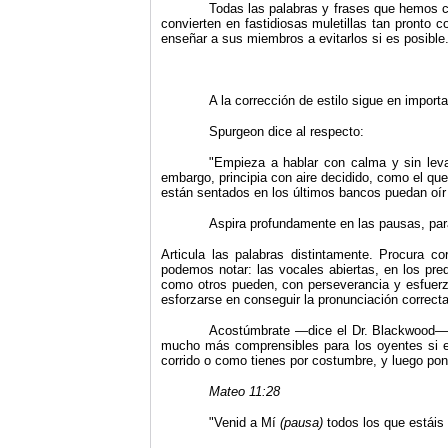
Todas las palabras y frases que hemos c
convierten en fastidiosas muletillas tan pronto 
enseñar a sus miembros a evitarlos si es posible
A la corrección de estilo sigue en import
Spurgeon dice al respecto:
"
Empieza a hablar con calma y sin lev
embargo, principia con aire decidido, como el qu
están sentados en los últimos bancos puedan oír 
Aspira profundamente en las pausas, para 
Articula las palabras distintamente. Procura co
podemos notar: las vocales abiertas, en los pred
como otros pueden, con perseverancia y esfuerzo
esforzarse en conseguir la pronunciación correct
Acostúmbrate —dice el Dr. Blackwood— 
mucho más comprensibles para los oyentes si el
corrido o como tienes por costumbre, y luego pon
M
ateo 11:28
"
Venid a Mí
(pausa)
todos los que estái