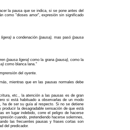
hacer la pausa que se indica, si se pone antes del
irán como
"
dioses amor
"
, expresión sin significado
 ligera)
a condenación
(pausa),
mas pasó
(pausa
eren
(pausa ligera)
como la grana
(pausa),
como la
sa
)
como blanca lana."
omprensión del oyente.
emás, mientras que en las pausas normales debe
itura, etc., la atención a las pausas es de gran
 pero si está habituado a observarlas de un modo
, ha de ser su guía al respecto. Si no se detiene
 y producir la desagradable sensación de que está
s en lugar indebido, corre el peligro de hacerse
impresión cuando, pretendiendo hacerse solemnes,
cuando las frecuentes pausas y frases cortas son
d del predicador.