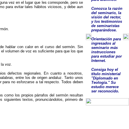
una vez en el lugar que les corresponde, pero se
mo para evitar tales hábitos viciosos, y debe aun
Conozca la razón
del seminario, la
visión del rector,
y los testimonios
de seminaristas
ermón.
preparándose.
O
rientación para
ingresados al
 hablar con calor en el curso del sermón. Sin
seminario más
 el volumen de voz es suficiente para que los que
instrucciones
para estudiar por
Internet.
 la voz.
Consig
a
hoy el
opios defectos regionales. En cuanto a nosotros,
título ministerial
palabras, entre los de origen andaluz. Tanto unos
"Diplomado en
r para no esforzarse a tal respecto. Todos deben
Teología."
Su
estudio
merece
ser
reconocido
.
os como los propios párrafos del sermón resultan
 siguientes textos, pronunciándolos, primero de