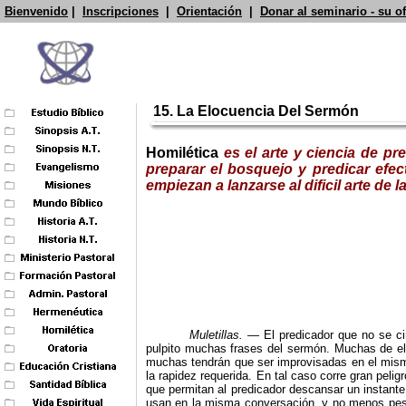
Bienvenido
|
Inscripciones
|
Orientación
|
Donar al seminario - su o
15. La Elocuencia Del Sermón
Homilética
es el arte y ciencia de p
preparar el bosquejo y predicar efec
empiezan a lanzarse al dificil arte d
Muletillas.
— El predicador que no se ci
pulpito muchas frases del sermón. Muchas de ell
muchas tendrán que ser improvisadas en el mismo
la rapidez requerida. En tal caso corre gran peli
que permitan al predicador descansar un instante
usan en la misma conversación, y no menos pesad