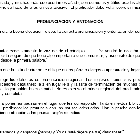
itado, y muchas más que podríamos añadir, son correctas y útiles usadas alg
como se hace de ellas un uso abusivo. El predicador debe velar sobre sí mis
.
PRONUNCIACIÓN Y ENTONACIÓN
ancia la buena elocución, o sea, la correcta pronunciación y entonación del s
antar excesivamente la voz desde el principio. Ya vendrá la ocasión de
e está seguro de que tiene algo importante que comunicar, y asegúrate de que
desde la primera palabra."
que la falta de aire no te obligue en los párrafos largos a apresurarte y bajar
rregir los defectos de pronunciación regional. Los ingleses tienen sus pr
icadores catalanes; la z
en lugar le s y la falta de terminación de muchas 
, lograr hablar buen español. No es excusa el origen regional del predicado
a y completa.
a poner las
pausas en el lugar que les corresponde. Tanto en textos bíblic
 predicador los pronuncia con las pausas adecuadas. Haz la prueba con los
iendo atención a las
pausas según se indica.
s trabados y cargados
(pausa)
y Yo os haré
(ligera pausa)
descansar
.
"