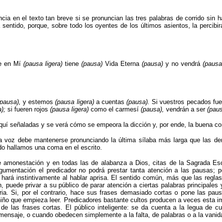
ncia en el texto tan breve si se pronuncian las tres palabras de corrido sin 
 sentido, porque, sobre todo los oyentes de los últimos asientos, la percib
ee en Mí
(pausa ligera)
tiene
(pausa)
Vida Eterna
(pausa
)
y no vendrá
(pausa
(pausa),
y estemos
(pausa ligera)
a cuentas
(pausa).
Si vuestros pecados fu
a);
si fueren rojos
(pausa ligera)
como el carmesí
(pausa),
vendrán a ser
(pau
aquí señaladas y se verá cómo se empeora la dicción y, por ende, la buena c
a voz debe mantenerse pronunciando la última sílaba más larga que las d
o hallamos una coma en el escrito.
amones­tación y en todas las de alabanza a Dios, citas de la Sagrada Escr
argumentación el predicador no podrá prestar tanta atención a las pausas;
 hará instintivamente al hablar aprisa. El sentido común, más que las reglas
n, puede privar a su público de parar atención a ciertas palabras principales
. Si, por el contrario, hace sus frases demasiado cortas o pone las pausa
niño que empieza leer. Predicadores bastante cultos producen a veces esta 
de las frases cortas. El público inteligente: se da cuenta a la legua de 
mensaje, o cuando obedecen simplemente a la falta, de palabras o a la vanida