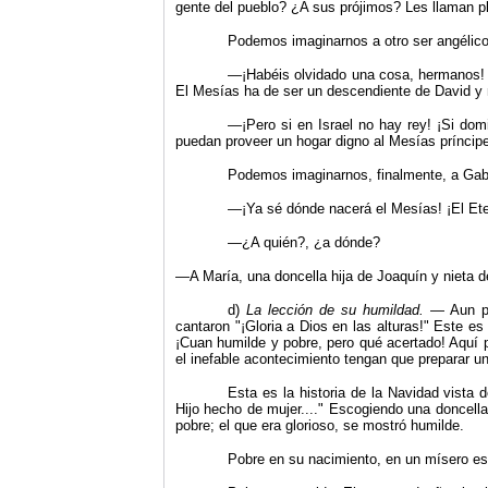
gente del pueblo? ¿A sus prójimos? Les llaman pl
Podemos imaginarnos a otro ser angélico 
—¡Habéis olvidado una cosa, hermanos! ¿
El Mesías ha de ser un descendiente de David y 
—¡Pero si en Israel no hay rey! ¡Si do
puedan pro­veer un hogar digno al Mesías príncip
Podemos imaginarnos, finalmente, a Gabri
—¡Ya sé dónde nacerá el Mesías! ¡El Ete
—¿A quién?, ¿a dónde?
—A María, una doncella hija de Joaquín y nieta de
d)
La lección de su humildad.
— Aun pod
cantaron
"
¡Gloria a Dios en las alturas!
"
Este es 
¡Cuan humilde y pobre, pero qué acertado! Aquí pu
el inefable acontecimiento tengan que preparar u
Esta es la historia de la Navidad vista 
Hijo hecho de mujer....
"
Escogiendo una doncella h
pobre; el que era glorioso, se mostró humilde.
Pobre en su nacimiento, en un mísero es