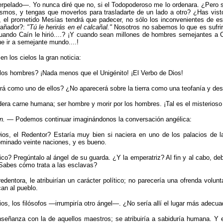
pelado—. Yo nunca diré que no, si el Todopoderoso me lo ordenara. ¿Pero sab
cosmos, y tengas que moverlos para trasladarte de un lado a otro? ¿Has vist
 el prometido Mesías tendrá que padecer, no sólo los inconvenientes de es
gañador?:
"
Tú le herirás en el calcañal.
"
Nosotros no sabemos lo que es sufrir..
cuando Caín le hirió....? ¡Y cuando sean millones de hombres semejantes a Ca
que ir a semejante mundo....!
 los cielos la gran noticia:
 los hombres? ¡Nada menos que el Unigénito! ¡El Verbo de Dios!
 como uno de ellos? ¿No aparecerá sobre la tierra como una teofanía y des
ra carne hu­mana; ser hombre y morir por los hombres. ¡Tal es el miste­rioso 
n.
— Podemos continuar imaginándonos la conversación angélica:
s, el Redentor? Estaría muy bien si naciera en uno de los palacios de la
minado veinte naciones, y es bueno.
o? Pregúntalo al ángel de su guarda. ¿Y la emperatriz? Al fin y al cabo, deb
¿Sabes cómo trata a las esclavas?
ntora, le atri­buirían un carácter político; no parecería una ofrenda volunt
an al pueblo.
 los filósofos —irrumpiría otro ángel—. ¿No sería allí el lugar más adecu
señanza con la de aquellos maestros; se atribuiría a sabiduría humana. Y