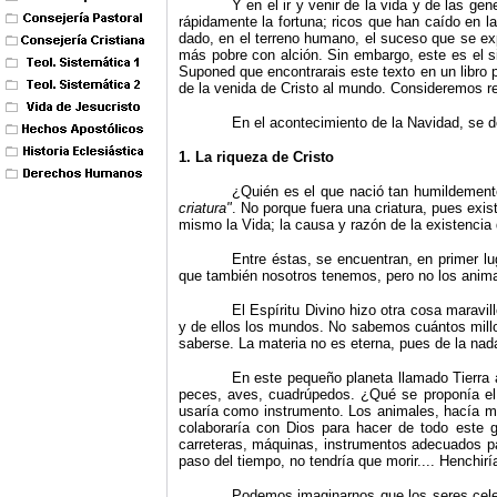
Y en el ir y venir de la vida y de las ge
rápidamente la fortuna; ricos que han caído en 
dado, en el terreno humano, el suceso que se ex
más pobre con alción. Sin embargo, este es el si
Suponed que encontrarais este texto en un libro p
de la venida de Cristo al mundo. Consideremos r
En el acontecimiento de la Navidad, se d
1. La riqueza de Cristo
¿Quién es el que nació tan humildement
criatura
"
. No porque fuera una criatura, pues exis
mismo la Vida; la causa y razón de la existencia 
Entre éstas, se encuentran, en primer l
que también nosotros tenemos, pero no los animal
El Espíritu Divino hizo otra cosa maravil
y de ellos los mundos. No sabemos cuántos millone
saberse. La materia no es eterna, pues de la nada
En este pequeño planeta llamado Tierra a
peces, aves, cuadrúpedos. ¿Qué se proponía el Cr
usaría como instrumento. Los animales, hacía mil
colaboraría con Dios para hacer de todo este gl
carreteras, máquinas, instrumentos adecuados pa
paso del tiempo, no ten­dría que morir.... Henchir
Podemos imaginarnos que los seres celes