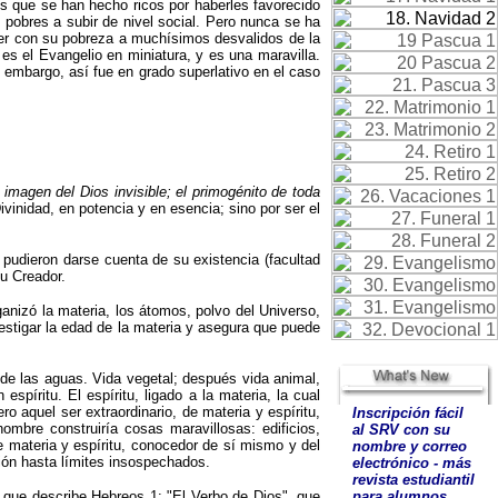
res que se han hecho ricos por haberles favorecido
 pobres a subir de nivel social. Pero nunca se ha
cer con su pobreza a muchísimos desvalidos de la
es el Evangelio en miniatura, y es una maravilla.
in embargo, así fue en grado superlativo en el caso
a imagen del Dios invisible; el primogénito de toda
ivinidad, en potencia y en esencia; sino por ser el
pudieron darse cuenta de su existencia (facultad
u Creador.
ganizó la materia, los átomos, polvo del Universo,
vestigar la edad de la materia y asegura que puede
 de las aguas. Vida vegetal; después vida animal,
píritu. El espíritu, ligado a la materia, la cual
 aquel ser extraordinario, de materia y espíritu,
Inscripción fácil
ombre construiría cosas maravillosas: edificios,
al SRV con su
 materia y espíritu, conocedor de sí mismo y del
nombre y correo
ación hasta límites insospechados.
electrónico - más
revista estudiantil
o que describe Hebreos 1:
"
El Verbo de Dios
"
, que
para alumnos.