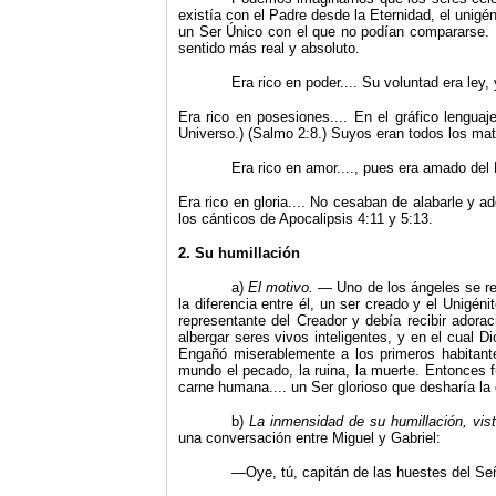
existía con el Padre desde la Eternidad, el unigé
un Ser Único con el que no podían compararse. P
sentido más real y absoluto.
Era rico en poder.... Su voluntad era ley,
Era rico en posesiones.... En el gráfico lengua
Universo.) (Salmo 2:8.) Suyos eran todos los mate
Era rico en amor...., pues era amado del P
Era rico en gloria.... No cesaban de alabarle y ad
los cánticos de Apocalipsis 4:11 y 5:13.
2. Su humillación
a)
El motivo.
— Uno de los ángeles se rebe
la diferencia entre él, un ser creado y el Unigén
representante del Creador y debía recibir adora
albergar seres vivos inteligentes, y en el cual D
Engañó miserablemente a los primeros habitant
mundo el pecado, la ruina, la muerte. Entonces f
carne humana.... un Ser glorioso que desharía la 
b)
La inmensidad de su humillación, vist
una conversación entre Miguel y Gabriel:
—Oye, tú, capitán de las huestes del Señ