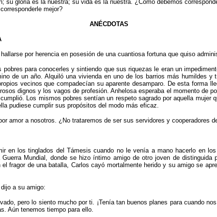
én; su gloria es la nuestra; su vida es la nuestra. ¿Cómo debemos correspon
 corresponderle mejor?
ANÉCDOTAS
A
 hallarse por herencia en posesión de una cuantiosa fortuna que quiso administ
s pobres para conocerles y sintiendo que sus riquezas le eran un impediment
ino de un año. Alquiló una vivienda en uno de los barrios más humildes y 
propios vecinos que compadecían su aparente desamparo. De esta forma lle
terosos dignos y los vagos de profesión. Anhelosa esperaba el momento de po
cumplió. Los mismos pobres sentían un respeto sagrado por aquella mujer qu
lla pudiese cumplir sus propósitos del modo más eficaz.
 por amor a nosotros. ¿No trataremos de ser sus servidores y cooperadores d
 en los tinglados del Támesis cuando no le venía a mano hacerlo en los r
era Guerra Mundial, donde se hizo íntimo amigo de otro joven de distinguida
el fragor de una batalla, Carlos cayó mortalmente herido y su amigo se apre
 dijo a su amigo:
ado, pero lo siento mucho por ti. ¡Tenía tan buenos planes para cuando nos 
as. Aún tenemos tiempo para ello.