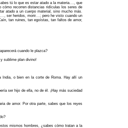
es tú lo que es estar atado a la materia...., que
o cómo recorren distancias ridículas los seres de
tar atado a un cuerpo material, sino mucho más.
.., ser heridos, morir....; pero he visto cuando un
ín, tan ruines, tan egoístas, tan faltos de amor,
aparecerá cuando le plazca?
y sublime plan divino!
 India, o bien en la corte de Roma. Hay allí un
ería ser hijo de ella, no de él. ¡Hay más suciedad
aria de amor. Por otra parte, sabes que los reyes
ado?
 estos mismos hombres, ¿sabes cómo tratan a la