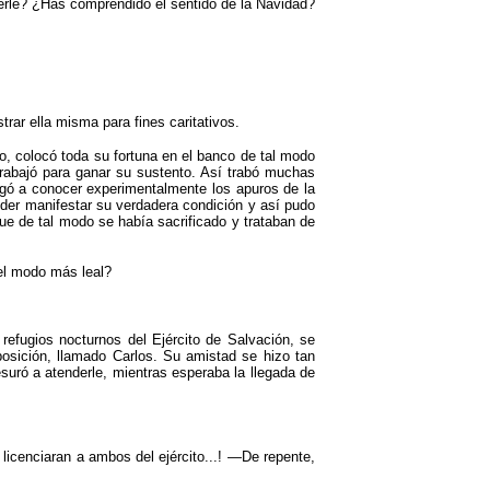
derle? ¿Has comprendido el sentido de la Navidad?
rar ella misma para fines caritativos.
o, colocó toda su fortuna en el banco de tal modo
trabajó para ganar su sustento. Así trabó muchas
gó a conocer experimentalmente los apuros de la
der manifestar su verdadera condición y así pudo
e de tal modo se había sacrificado y trataban de
el modo más leal?
efugios nocturnos del Ejército de Salvación, se
 posición, llamado Carlos. Su amistad se hizo tan
suró a atenderle, mientras esperaba la llegada de
licenciaran a ambos del ejército...! —De repente,