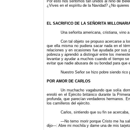
Por esto nos sentimos tan unidos al niño de Bel
¿Vives en el espíritu de la Navidad? ¿No quieres
EL SACRIFICO DE LA SEÑORITA MILLONARI
Una señorita americana, cristiana, vino a
Con tal objeto se propuso acercarse a lo
que ella misma no pudiera sacar nada en el térm
relaciones y en ocasiones fue ayudada por sus 
pobreza y aprendió a distinguir entre los menes
levantar y ayudar a muchos cuando el tiempo se 
evitar que nadie abusara de su bondad para que e
Nuestro Señor se hizo pobre siendo rico
POR AMOR DE CARLOS
Un muchacho vagabundo que solía dormir
enroló en el Ejército británico durante la Prim
profunda, que parecían verdaderos hermanos. En 
los camilleros del ejército.
Carlos, sintiendo que su fin se acercaba,
—No temo morir porque Cristo me ha salv
dijo—: Abre mi mochila y dame una de mis tarjet