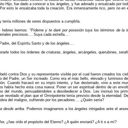
nito Hijo, fue dado a conocer a los ángeles, y fue adorado y ensalzado por t
or esto le ensalzaba toda la creación. Era inmensamente rico, pero no en el
 y tenía millones de seres dispuestos a cumplirla.
je hebreo leemos:
"
Pídeme y te daré por posesión tuya los términos de la ti
riales preciosos.... Suya cada estrella....
adre, del Es­píritu Santo y de los ángeles....
orarle todos los órdenes de criaturas, ángeles, arcángeles, querubi­nes, seraf
ló contra Dios y su representante visible por el cual fueron creados los ciel
ito del Padre, un Ser increado. Como era el más bello, elevado y luminoso de
ción. Cuando fracasó en su impío intento, y fue desterrado, vino a este mu
ios había hecho esta cosa nueva: Poner un ser espiritual dentro de un envolt
es del mundo, persuadiéndoles a desobedecer a Dios. Les insinuó los prim
ue revelado el plan que el Omnipotente tenía previsto desde la eternidad: D
obra del maligno, sufriendo por los pecadores.... ¿Quién sería?
a desde arriba
. Podemos imaginarnos a los ángeles intrigados ante el anun
or, ¿has oído el propósito del Eterno? ¿A quién enviará? ¿A ti o a mí?