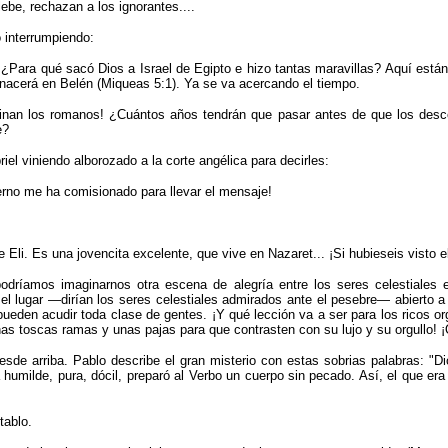
ebe, rechazan a los ignorantes....
interrumpien­do:
Para qué sacó Dios a Israel de Egipto e hizo tantas maravillas? Aquí están 
nacerá en Belén (Miqueas 5:1). Ya se va acercando el tiempo.
minan los romanos! ¿Cuántos años tendrán que pasar antes de que los desce
e?
el viniendo alborozado a la corte angélica para decirles:
rno me ha comisionado para llevar el mensaje!
 Eli. Es una jovencita excelente, que vive en Nazaret... ¡Si hubieseis visto 
ríamos ima­ginarnos otra escena de alegría entre los seres celestiales
el lugar —dirían los seres celestiales admirados ante el pesebre— abierto a
eden acudir toda clase de gentes. ¡Y qué lección va a ser para los ricos org
nas toscas ramas y unas pajas para que contrasten con su lujo y su orgullo! 
desde arriba. Pablo describe el gran misterio con estas sobrias palabras:
"
Di
umilde, pura, dócil, preparó al Verbo un cuerpo sin pecado. Así, el que era 
tablo.