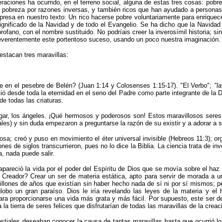
neraciones ha ocurrido, en el terreno social, alguna de estas tres cosas: pob
la pobreza por razones inversas, y también ricos que han ayudado a personas
presa en nuestro texto: Un rico hacerse pobre voluntariamente para enrique
gnificado de la Navidad y de todo el Evangelio. Se ha dicho que la Navidad 
rofano, con el nombre sustituido. No podríais creer la inverosímil historia; s
everentemente este portentoso suceso, usando un poco nuestra imaginación.
estacan tres maravillas:
e en el pesebre de Belén? (Juan 1:14 y Colosenses 1:15-17).
"
El Verbo
"
;
"
l
tió desde toda la eternidad en el seno del Padre como parte integrante de la D
de todas las criaturas.
ugar, los ángeles. ¡Qué hermosos y poderosos son! Estos maravillosos seres 
es) y sin duda empezaron a preguntarse la razón de su existir y a adorar a s
losa; creó y puso en movimiento el éter universal invisible (Hebreos 11:3); or
s de siglos transcurrieron, pues no lo dice la Biblia. La ciencia trata de in
, nada puede salir.
pareció la vida por el poder del Espíritu de Dios que se movía sobre el haz
eador? Crear un ser de materia estática, apto para servir de morada a un es­
lones de años que existían sin haber hecho nada de sí ni por sí mismos; pero
obo un gran paraíso. Dios le iría revelando las leyes de la materia y el h
ra proporcionarse una vida más grata y más fácil. Por supuesto, este ser de
ía la tierra de seres felices que disfrutarían de todas las maravillas de la cre
tiales deseaban conocer la causa de tantas maravillas hasta que ocurrió l