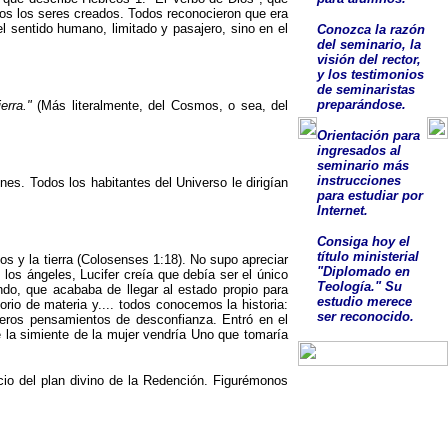
odos los seres creados. Todos reconocieron que era
 sentido humano, limitado y pasajero, sino en el
Conozca la razón
del seminario, la
visión del rector,
y los testimonios
de seminaristas
preparándose.
erra.
"
(Más literalmente, del Cosmos, o sea, del
O
rientación para
ingresados al
seminario más
instrucciones
ines. Todos los habitantes del Universo le dirigían
para estudiar por
Internet.
Consig
a
hoy el
título ministerial
os y la tierra (Colosenses 1:18). No supo apreciar
"Diplomado en
 los ángeles, Lucifer creía que debía ser el único
Teología."
Su
ndo, que acababa de llegar al estado propio para
estudio
merece
orio de materia y.... todos conocemos la historia:
ser
reconocido
.
eros pensamientos de desconfianza. Entró en el
e la simiente de la mujer vendría Uno que tomaría
cio del plan divino de la Redención. Figurémonos