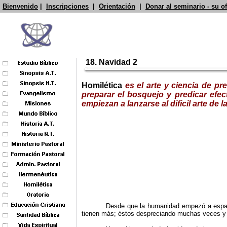
Bienvenido
|
Inscripciones
|
Orientación
|
Donar al seminario - su o
18. Navidad 2
Homilética
es el arte y ciencia de p
preparar el bosquejo y predicar efec
empiezan a lanzarse al dificil arte d
Desde que la humanidad empezó a esparci
tienen más; éstos despreciando muchas veces y e