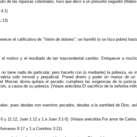
to de las rique­zas celestiales, tuvo que decir a un presunto seguidor (Mateo
4:1).
:13).
erecer el calificativo de
"
Varón de dolores
"
; se humilló (o se hizo pobre) hast
ra el motivo y el resultado de tan trascendental cambio: Enriquecer a mu
 no tiene nada de particular, pero hacerlo con (o mediante) la pobreza, es i
; habría sido inmoral y perjudicial. Poned dinero y poder en manos de un
el Mesías divino quitara el pecado; cumpliera las exigencias de la justici
ión, a causa de su pobreza. (Véase anécdota El sacrificio de la señorita millo
ales; pues deu­das son nuestros pecados, deudas a la santidad de Dios, as
..
5 y 11:12; Juan 1:12 y 1.a Juan 3:1-5). (Véase anécdota Por amor de Carlos.
Romanos 8:17 y 1.a Corintios 3:21).