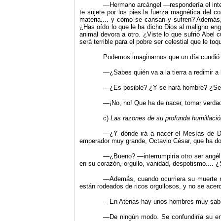
—Hermano arcángel —respondería el inter
te sujete por los pies la fuerza magnética del 
materia.... y cómo se cansan y sufren? Además,
¿Has oído lo que le ha dicho Dios al maligno en
animal devora a otro. ¿Viste lo que sufrió Abel 
será terrible para el pobre ser celestial que le to
Podemos imaginarnos que un día cundió en
—¿Sabes quién va a la tierra a redimir a
—¿Es posible? ¿Y se hará hombre? ¿Será
—¡No, no! Que ha de nacer, tomar verdade
c)
Las razones de su profunda humillació
—¿Y dónde irá a nacer el Mesías de Dio
emperador muy grande, Octavio César, que ha do
—¿Bueno? —interrumpiría otro ser angélic
en su corazón, orgullo, vanidad, despotismo.... 
—Además, cuando ocurriera su muerte rede
están rodeados de ricos orgullosos, y no se acerc
—En Atenas hay unos hombres muy sabios,
—De ningún modo. Se confundiría su en