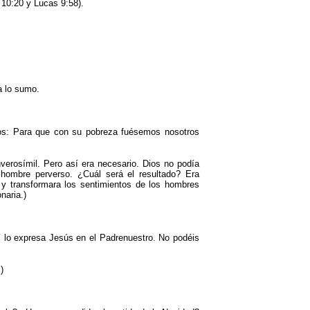
 10:20 y Lucas 9:58).
a lo sumo.
chos: Para que con su pobreza fuésemos nosotros
nverosímil. Pero así era necesario. Dios no podía
 hombre perverso. ¿Cuál será el resultado? Era
a y transformara los sentimientos de los hombres
naria.)
í lo expresa Jesús en el Padrenuestro. No podéis
)