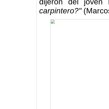
dijeron del joven
carpintero?"
(Marcos