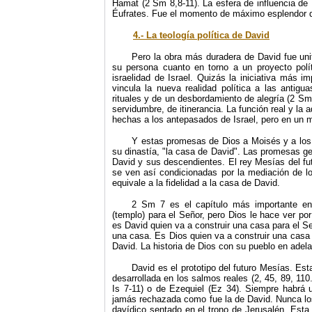
Hamat (2 Sm 8,8-11). La esfera de influencia de 
Éufrates. Fue el momento de máximo esplendor de 
4.- La teología política de David
Pero la obra más duradera de David fue unif
su persona cuanto en torno a un proyecto políti
israelidad de Israel. Quizás la iniciativa más i
vincula la nueva realidad política a las antigu
rituales y de un desbordamiento de alegría (2 Sm
servidumbre, de itinerancia. La función real y la
hechas a los antepasados de Israel, pero en un
Y estas promesas de Dios a Moisés y a los 
su dinastía, "la casa de David". Las promesas ge
David y sus descendientes. El rey Mesías del fu
se ven así condicionadas por la mediación de lo
equivale a la fidelidad a la casa de David.
2 Sm 7 es el capítulo más importante en 
(templo) para el Señor, pero Dios le hace ver p
es David quien va a construir una casa para el 
una casa. Es Dios quien va a construir una casa (
David. La historia de Dios con su pueblo en adela
David es el prototipo del futuro Mesías. Es
desarrollada en los salmos reales (2, 45, 89, 110.
Is 7-11) o de Ezequiel (Ez 34). Siempre habrá u
jamás rechazada como fue la de David. Nunca los
davídico sentado en el trono de Jerusalén. Esta 