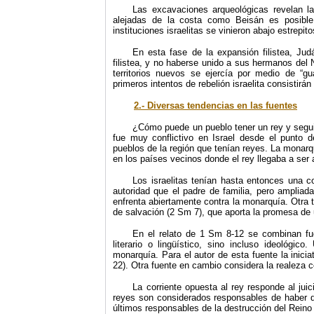
Las excavaciones arqueológicas revelan la
alejadas de la costa como Beisán es posible
instituciones israelitas se vinieron abajo estrepi
En esta fase de la expansión filistea, Ju
filistea, y no haberse unido a sus hermanos del No
territorios nuevos se ejercía por medio de “
primeros intentos de rebelión israelita consistirá
2.- Diversas tendencias en las fuentes
¿Cómo puede un pueblo tener un rey y segui
fue muy conflictivo en Israel desde el punto de
pueblos de la región que tenían reyes. La monarq
en los países vecinos donde el rey llegaba a ser
Los israelitas tenían hasta entonces una c
autoridad que el padre de familia, pero ampliada 
enfrenta abiertamente contra la monarquía. Otra
de salvación (2 Sm 7), que aporta la promesa de
En el relato de 1 Sm 8-12 se combinan fue
literario o lingüístico, sino incluso ideológic
monarquía. Para el autor de esta fuente la inicia
22). Otra fuente en cambio considera la realeza co
La corriente opuesta al rey responde al juic
reyes son considerados responsables de haber de
últimos responsables de la destrucción del Reino