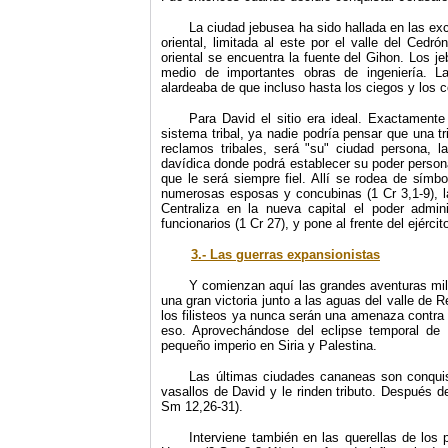
La ciudad jebusea ha sido hallada en las ex
oriental, limitada al este por el valle del Cedr
oriental se encuentra la fuente del Gihon. Los j
medio de importantes obras de ingeniería. La
alardeaba de que incluso hasta los ciegos y los c
Para David el sitio era ideal. Exactamente
sistema tribal, ya nadie podría pensar que una t
reclamos tribales, será "su" ciudad persona, l
davídica donde podrá establecer su poder personal
que le será siempre fiel. Allí se rodea de símbo
numerosas esposas y concubinas (1 Cr 3,1-9), la g
Centraliza en la nueva capital el poder admin
funcionarios (1 Cr 27), y pone al frente del ejérci
3.- Las guerras expansionistas
Y comienzan aquí las grandes aventuras mili
una gran victoria junto a las aguas del valle de 
los filisteos ya nunca serán una amenaza contra
eso. Aprovechándose del eclipse temporal de
pequeño imperio en Siria y Palestina.
Las últimas ciudades cananeas son conqui
vasallos de David y le rinden tributo. Después 
Sm 12,26-31).
Interviene también en las querellas de los