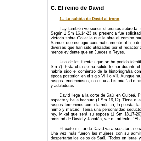
C. El reino de David
1.- La subida de David al trono
Hay también versiones diferentes sobre la 
Según 1 Sm 16,14-23 su presencia fue solicita
victoria sobre Goliat la que le abre el camino ha
Samuel que escogió carismáticamente al hijo de
diversas que han sido utilizadas por el redactor
menos evidente que en Jueces o Reyes.
Una de las fuentes que se ha podido identif
Sm 7). Esta obra se ha solido fechar durante el
habría sido el comienzo de la historiografía co
época posterior, en el siglo VIII o VII. Aunque m
rasgos tendenciosos, no es una historia "ad mai
y aduladoras
David llega a la corte de Saúl en Guibeá. P
aspecto y bella hechura (1 Sm 16,12). Tiene a la
rasgos femeninos como la música, la poesía, la 
mimó y malcrió. Tenía una personalidad seductor
rey, Mikal que será su esposa (1 Sm 18,17-26)
amistad de David y Jonatán, ver mi artículo: "El a
El éxito militar de David va a suscitar la en
Una vez más fueron las mujeres con su admir
despertarán los celos de Saúl. "Todos en Israel