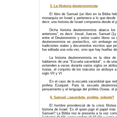
3. La Historia deuteronomista
El libro de Samuel (un libro en la Biblia he
monarquía en Israel y pertenece a lo que desde 
decir, una historia de Israel compuesta desde el 
Dicha historia deuteronomista abarca lo
anteriores”, es decir: Josué, Jueces, Samuel (1y
entre el Deuteronomio y estos cuatro libros se 
deuteronomista es postexílico, sin embargo es
tradiciones orales y documentos escritos que per
fue editada una sola vez, sino que hay huellas d
La historia deuteronomista es la obra d
hablamos de una "Escuela sacerdotal", o de una 
extienden a veces durante varios siglos se atrib
Isaías, el conjunto de los oráculos se atribuye 
siglo VII y VI.
En el caso de la escuela sacerdotal que reda
profeta Ezequiel. Para la escuela deutero
pensamiento y el lenguaje del profeta Oseas, el p
4. Samuel ¿sacerdote, profeta, vidente?
El hombre providencial de la crisis filist
historia de Israel. Es él quien jugó el papel má
Samuel? La Biblia nos le presenta a la vez como