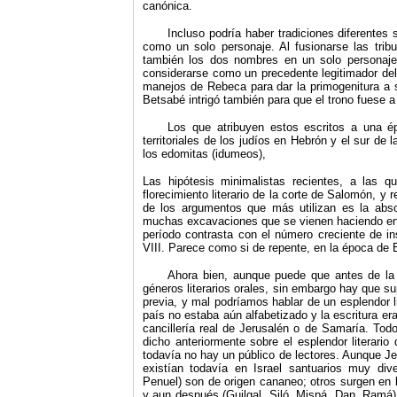
canónica.
Incluso podría haber tradiciones diferentes
como un solo personaje. Al fusionarse las tri
también los dos nombres en un solo personaje
considerarse como un precedente legitimador del
manejos de Rebeca para dar la primogenitura a 
Betsabé intrigó también para que el trono fuese a
Los que atribuyen estos escritos a una ép
territoriales de los judíos en Hebrón y el sur d
los edomitas (idumeos),
Las hipótesis minimalistas recientes, a las 
florecimiento literario de la corte de Salomón, y 
de los argumentos que más utilizan es la absolu
muchas excavaciones que se vienen haciendo en J
período contrasta con el número creciente de in
VIII. Parece como si de repente, en la época de E
Ahora bien, aunque puede que antes de la 
géneros literarios orales, sin embargo hay que sup
previa, y mal podríamos hablar de un esplendor li
país no estaba aún alfabetizado y la escritura e
cancillería real de Jerusalén o de Samaría. Tod
dicho anteriormente sobre el esplendor literario
todavía no hay un público de lectores. Aunque Jer
existían todavía en Israel santuarios muy di
Penuel) son de origen cananeo; otros surgen en la
y aun después (Guilgal, Siló, Mispá, Dan, Ramá).