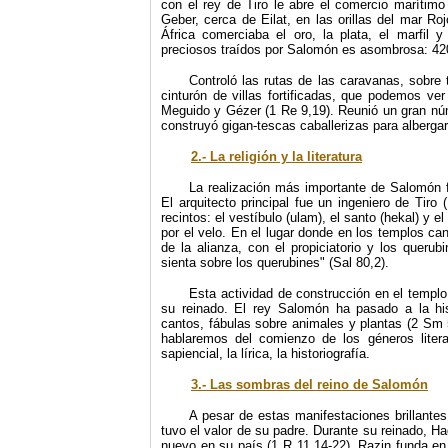
con el rey de Tiro le abre el comercio marítimo
Geber, cerca de Eilat, en las orillas del mar R
África comerciaba el oro, la plata, el marfil 
preciosos traídos por Salomón es asombrosa: 420
Controló las rutas de las caravanas, sobre 
cinturón de villas fortificadas, que podemos ve
Meguido y Gézer (1 Re 9,19). Reunió un gran núm
construyó gigan-tescas caballerizas para albergar
2.- La religión y la literatura
La realización más importante de Salomón f
El arquitecto principal fue un ingeniero de Tir
recintos: el vestíbulo (ulam), el santo (hekal) y
por el velo. En el lugar donde en los templos c
de la alianza, con el propiciatorio y los queru
sienta sobre los querubines" (Sal 80,2).
Esta actividad de construcción en el templo 
su reinado. El rey Salomón ha pasado a la hi
cantos, fábulas sobre animales y plantas (2 Sm 
hablaremos del comienzo de los géneros litera
sapiencial, la lírica, la historiografía.
3.- Las sombras del reino de Salomón
A pesar de estas manifestaciones brillantes
tuvo el valor de su padre. Durante su reinado, H
nuevo en su país (1 R 11,14-22). Razin funda en