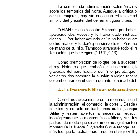
La complicada administración salomónica s
sobre los territorios del Norte. Aunque la crítica
de sus mujeres, hay sin duda una crítica vela
simplicidad y austeridad de las antiguas tribus.
“YHWH se enojó contra Salomón por haber 
aparecido dos veces, y le había dado instruc
dioses… Por haber actuado así y no haber guarda
de tus manos y lo daré q un siervo tuyo. Pero no
de mano de tu hijo. Tampoco arrancaré todo el rei
Jerusalén que he elegido (1 R 11,9-13).
Como premonición de lo que iba a suceder t
el rey. Notemos que Jeroboán es un efraimita, 
gravedad del país hacia el sur. Y el profeta que
ver estos dos nombres la alusión a viejos resent
desembocarán en el cisma durante el reinado de
4.- La literatura bíblica en toda esta époc
Con el establecimiento de la monarquía en I
la administración, el comercio, la corte… Desde
escritos, y no sólo de tradiciones orales, aunq
Biblia y estén abiertos a sucesivas redacc
ideológicamente la monarquía davídica y sus inst
padres, de modo que sirvieran como aglutinante 
monarquía la fuente J (yahvista) que recoge las
más los que la fechan más tarde en el siglo VIII y