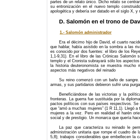
partes de un relato único. Dicho relato se centrar
su entronización en el nuevo templo construido
apologética y debería ser datado en el siglo X, y
D. Salomón en el trono de Dav
1.- Salomón administrador
Era el décimo hijo de David, el cuarto naci
que hablar, había asistido en la sombra a las r
es conocido por dos fuentes: el libro de los Reye
1,1-9,31). En el libro de las Crónicas Salomón 
templo y el Cronista subrayará sólo los aspectos 
la historia deuteronomista se muestra mucho m
aspectos más negativos del reinado
Su reino comenzó con un baño de sangre. 
armas, y sus partidarios debieron sufrir una purga
Beneficiándose de las victorias y la polít
fronteras. La guerra fue sustituida por la diplo
pactos políticos con sus países respectivos. Se c
que “amó a muchas mujeres” (1 R 11,1). Llegó a 
mujeres a la vez. Pero en realidad el harén ori
social y de prestigio. Un monarca que quería ha
La paz que caracteriza su reinado le per
administración unitaria que rompe el cuadro de l
5,8); trabajos considerables que embellecen la c