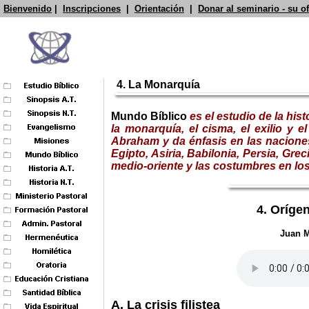
Bienvenido
|
Inscripciones
|
Orientación
|
Donar al seminario - su o
4. La Monarquía
Mundo Bíblico
es
el estudio
de la hist
la monarquía, el cisma, el exilio y el
Abraham y da énfasis en las naciones
Egipto, Asiria, Babilonia, Persia, Gr
medio-oriente y las costumbres en los
4. Oríge
Juan M
A. La crisis filistea