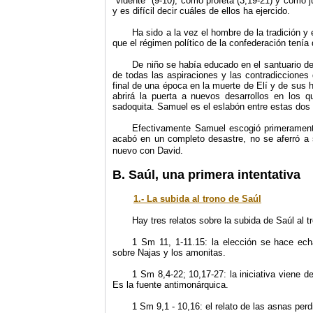
"vidente" (9-10), como profeta (3,19-21) y como 
y es difícil decir cuáles de ellos ha ejercido.
Ha sido a la vez el hombre de la tradición y 
que el régimen político de la confederación tenía q
De niño se había educado en el santuario de 
de todas las aspiraciones y las contradicciones
final de una época en la muerte de Elí y de sus h
abrirá la puerta a nuevos desarrollos en los q
sadoquita. Samuel es el eslabón entre estas dos 
Efectivamente Samuel escogió primerament
acabó en un completo desastre, no se aferró a 
nuevo con David.
B. Saúl, una primera intentativa
1.- La subida al trono de Saúl
Hay tres relatos sobre la subida de Saúl al t
1 Sm 11, 1-11.15: la elección se hace ech
sobre Najas y los amonitas.
1 Sm 8,4-22; 10,17-27: la iniciativa viene d
Es la fuente antimonárquica.
1 Sm 9,1 - 10,16: el relato de las asnas perd