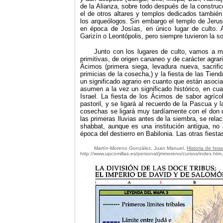
de la Alianza, sobre todo después de la construc
el de otros altares y templos dedicados tambié
los arqueólogos. Sin embargo el templo de Jerus
en época de Josías, en único lugar de culto. 
Garizín o Leontópolis, pero siempre tuvieron la 
Junto con los lugares de culto, vamos a me
primitivas, de origen cananeo y de carácter agra
Ácimos (primera siega, levadura nueva, sacrifi
primicias de la cosecha,) y la fiesta de las Tien
un significado agrario en cuanto que están asocia
asumen a la vez un significado histórico, en cu
Israel. La fiesta de los Ácimos de sabor agríco
pastoril, y se ligará al recuerdo de la Pascua y 
cosechas se ligará muy tardíamente con el don d
las primeras lluvias antes de la siembra, se rela
shabbat, aunque es una institución antigua, no 
época del destierro en Babilonia. Las otras fies
Martín-Moreno
Gonz
ález, Juan Manuel
,
Historia de Isra
http://www.upcomillas.es/personal/jmmoreno/cursos/index.htm