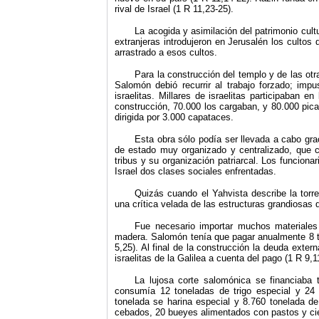
rival de Israel (1 R 11,23-25).
La acogida y asimilación del patrimonio cult
extranjeras introdujeron en Jerusalén los culto
arrastrado a esos cultos.
Para la construcción del templo y de las ot
Salomón debió recurrir al trabajo forzado; imp
israelitas. Millares de israelitas participaban e
construcción, 70.000 los cargaban, y 80.000 pica
dirigida por 3.000 capataces.
Esta obra sólo podía ser llevada a cabo gra
de estado muy organizado y centralizado, que ch
tribus y su organización patriarcal. Los funcion
Israel dos clases sociales enfrentadas.
Quizás cuando el Yahvista describe la torr
una crítica velada de las estructuras grandiosas
Fue necesario importar muchos materiales 
madera. Salomón tenía que pagar anualmente 8 ton
5,25). Al final de la construcción la deuda ext
israelitas de la Galilea a cuenta del pago (1 R 9,1
La lujosa corte salomónica se financiaba 
consumía 12 toneladas de trigo especial y 24
tonelada se harina especial y 8.760 tonelada d
cebados, 20 bueyes alimentados con pastos y ci