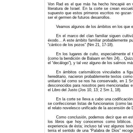
Von Rad es el que más ha hecho hincapié en v
literatura de Israel. En la corte se crean escue
supuesto que estos primeros escritos no gozan 
ser el germen de futuros desarrollos.
Veamos algunos de los ámbitos en los que es
En el marco del clan familiar siguen cultiv
éxodo... A este ámbito familiar probablemente p
“cántico de los pozos” (Nm 21, 17-18).
En los lugares de culto, especialmente el 
(como la bendición de Balaam en Nm 24)... Quizá
el “decálogo”), y tal vez alguno de los salmos má
En ámbitos carismáticos vinculados a fig
hereditario, nacieron probablemente textos como e
unitario tal como se nos ha conservado, en 1 Sm 
desconocidos para nosotros pero mencionadas en
el Libro del Justo (Jos 10, 13; 2 Sm 1, 18).
En la corte se lleva a cabo una codificació
se confeccionan listas de funcionarios (como la
el relato novelesco unificado de la ascensión de 
Como conclusión, podemos decir que en esta 
los libros que hoy conocemos como bíblicos
experiencia de ésta; incluso tal vez algunos tex
tenía el sentido de una “Palabra de Dios” recog