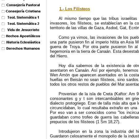
1.- Los Filisteos
Al mismo tiempo que las tribus israelita
invasores, los filisteos, se establecían en la 
territorio de las villas de Gaza, Asdod, Gat, Ecró
Como ya vimos, las invasiones de los puebl
una parte pusieron fin al imperio hitita en Asia M
guerra de Troya. Por otra parte pusieron fin al
hegemonía en la tierra de Canaán. Esta desestabil
del Hierro.
Hoy día sabemos de la existencia de otro
asentaron en Canaán.
Así por ejemplo
,
tenemos 
Wen Amón que aparecen asentados en la costa n
huellas en Beisán no sean filisteos, sino sardos
todos los otros restos de pueblos del Mar asentado
Provenían de la isla de Creta (Kaftor: Am 9
consonantes g y t son intercambiables en griego
dialecto protogriego. Eran de talla más alta qu
circuncidaban, lo cual resultaba extraño en una
Por eso van a ser conocidos como "los incirc
guardaban como trofeo de guerra las cabelleras 
prepucios de los filisteos (1 Sm 18,27).
Introdujeron en la zona la industria del h
Guardaron celosamente el monopolio de la industri