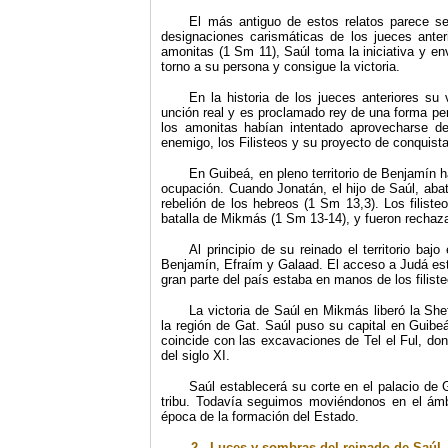
El más antiguo de estos relatos parece se
designaciones carismáticas de los jueces ante
amonitas (1 Sm 11), Saúl toma la iniciativa y enví
torno a su persona y consigue la victoria.
En la historia de los jueces anteriores su 
unción real y es proclamado rey de una forma pe
los amonitas habían intentado aprovecharse de
enemigo, los Filisteos y su proyecto de conquista
En Guibeá, en pleno territorio de Benjamín 
ocupación. Cuando Jonatán, el hijo de Saúl, abati
rebelión de los hebreos (1 Sm 13,3). Los filiste
batalla de Mikmás (1 Sm 13-14), y fueron rechazad
Al principio de su reinado el territorio ba
Benjamín, Efraím y Galaad. El acceso a Judá es
gran parte del país estaba en manos de los filiste
La victoria de Saúl en Mikmás liberó la She
la región de Gat. Saúl puso su capital en Guib
coincide con las excavaciones de Tel el Ful, don
del siglo XI.
Saúl establecerá su corte en el palacio de G
tribu. Todavía seguimos moviéndonos en el ámb
época de la formación del Estado.
2.- Luces y sombras del reinado de Saúl