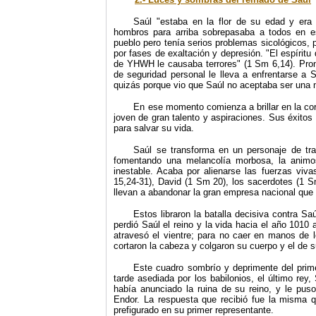
Saúl "estaba en la flor de su edad y era 
hombros para arriba sobrepasaba a todos en es
pueblo pero tenía serios problemas sicológicos,
por fases de exaltación y depresión. "El espíritu
de YHWH le causaba terrores" (1 Sm 6,14). Pront
de seguridad personal le lleva a enfrentarse a 
quizás porque vio que Saúl no aceptaba ser una
En ese momento comienza a brillar en la cor
joven de gran talento y aspiraciones. Sus éxitos
para salvar su vida.
Saúl se transforma en un personaje de tra
fomentando una melancolía morbosa, la animos
inestable. Acaba por alienarse las fuerzas vi
15,24-31), David (1 Sm 20), los sacerdotes (1 Sm
llevan a abandonar la gran empresa nacional que e
Estos libraron la batalla decisiva contra Sa
perdió Saúl el reino y la vida hacia el año 1010 
atravesó el vientre; para no caer en manos de lo
cortaron la cabeza y colgaron su cuerpo y el de 
Este cuadro sombrío y deprimente del prime
tarde asediada por los babilonios, el último re
había anunciado la ruina de su reino, y le pu
Endor. La respuesta que recibió fue la misma qu
prefigurado en su primer representante.