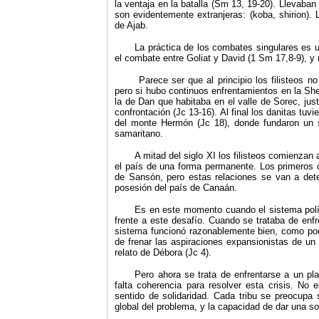
la ventaja en la batalla (Sm 13, 19-20). Llevab
son evidentemente extranjeras: (
k
oba, shirion).
de Ajab.
La práctica de los combates singulares es u
el combate entre Goliat y David (1 Sm 17,8-9), y 
Parece ser que al principio los filisteos n
pero si hubo continuos enfrentamientos en la She
la de Dan que habitaba en el valle de Sorec, justo
confrontación (Jc 13-16). Al final los danitas tuvi
del monte Hermón (Jc 18), donde fundaron un 
samaritano.
A mitad del siglo XI los filisteos comienzan
el país de una forma permanente. Los primeros con
de Sansón, pero estas relaciones se van a dete
posesión del país de Canaán.
Es en este momento cuando el sistema polít
frente a este desafío. Cuando se trataba de enfr
sistema funcionó razonablemente bien, como pod
de frenar las aspiraciones expansionistas de u
relato de Débora (Jc 4).
Pero ahora se trata de enfrentarse a un pla
falta coherencia para resolver esta crisis. No 
sentido de solidaridad. Cada tribu se preocupa s
global del problema, y la capacidad de dar una sol