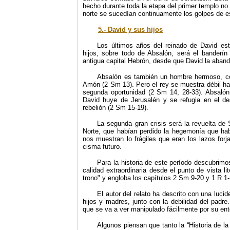
hecho durante toda la etapa del primer templo no
norte se sucedían continuamente los golpes de e
5.- David y sus hijos
Los últimos años del reinado de David est
hijos, sobre todo de Absalón, será el bander
antigua capital Hebrón, desde que David la aband
Absalón es también un hombre hermoso, c
Amón (2 Sm 13). Pero el rey se muestra débil hac
segunda oportunidad (2 Sm 14, 28-33). Absalón
David huye de Jerusalén y se refugia en el de
rebelión (2 Sm 15-19).
La segunda gran crisis será la revuelta de 
Norte, que habían perdido la hegemonía que habí
nos muestran lo frágiles que eran los lazos forj
cisma futuro.
Para la historia de este período descubrimo
calidad extraordinaria desde el punto de vista li
trono" y engloba los capítulos 2 Sm 9-20 y 1 R 1-
El autor del relato ha descrito con una luc
hijos y madres, junto con la debilidad del padr
que se va a ver manipulado fácilmente por su ent
Algunos piensan que tanto la “Historia de la