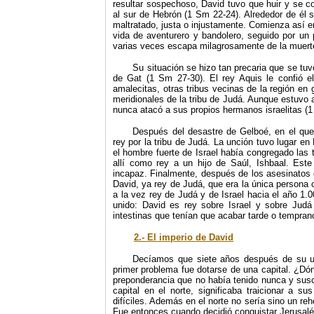
resultar sospechoso, David tuvo que huir y se co
al sur de Hebrón (1 Sm 22-24). Alrededor de él 
maltratado, justa o injustamente. Comienza así en 
vida de aventurero y bandolero, seguido por un 
varias veces escapa milagrosamente de la muert
Su situación se hizo tan precaria que se tuv
de Gat (1 Sm 27-30). El rey Aquis le confió el 
amalecitas, otras tribus vecinas de la región en g
meridionales de la tribu de Judá. Aunque estuvo a
nunca atacó a sus propios hermanos israelitas (1
Después del desastre de Gelboé, en el que
rey por la tribu de Judá. La unción tuvo lugar en
el hombre fuerte de Israel había congregado las
allí como rey a un hijo de Saúl, Ishbaal. Este
incapaz. Finalmente, después de los asesinatos d
David, ya rey de Judá, que era la única persona c
a la vez rey de Judá y de Israel hacia el año 1.
unido: David es rey sobre Israel y sobre Jud
intestinas que tenían que acabar tarde o tempran
2.- El imperio de David
Decíamos que siete años después de su un
primer problema fue dotarse de una capital. ¿Dón
preponderancia que no había tenido nunca y suscit
capital en el norte, significaba traicionar a s
difíciles. Además en el norte no sería sino un re
Fue entonces cuando decidió conquistar Jerusal