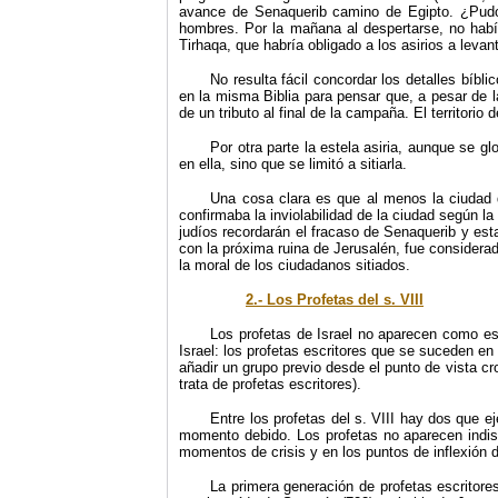
avance de Senaquerib camino de Egipto. ¿Pudo
hombres. Por la mañana al despertarse, no había
Tirhaqa, que habría obligado a los asirios a leva
No resulta fácil concordar los detalles bí
en la misma Biblia para pensar que, a pesar de l
de un tributo al final de la campaña. El territor
Por otra parte la estela asiria, aunque se 
en ella, sino que se limitó a sitiarla.
Una cosa clara es que al menos la ciudad d
confirmaba la inviolabilidad de la ciudad según la
judíos recordarán el fracaso de Senaquerib y est
con la próxima ruina de Jerusalén, fue consider
la moral de los ciudadanos sitiados.
2.- Los Profetas del s. VIII
Los profetas de Israel no aparecen como estr
Israel: los profetas escritores que se suceden en t
añadir un grupo previo desde el punto de vista cr
trata de profetas escritores).
Entre los profetas del s. VIII hay dos que e
momento debido. Los profetas no aparecen indiscr
momentos de crisis y en los puntos de inflexión de
La primera generación de profetas escritore