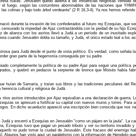
feta Isaías. Jerusalén quedó abierta a las influencias religiosas venidas d
por el fuego, según las costumbres abominables de las naciones que YHWH h
e las colinas y bajo todo árbol verdeante" (2 R 16,3-4). Ya nos hemos referido
nació durante la invasión de los confederados al futuro rey Ezequías, que será
a censurado la impiedad de Ajaz contrastándola con la piedad de su hijo Eze
az de alianza con los asirios llevó a Judá a un período de un inusitado esp
ahora cuando Jerusalén dobla su tamaño, y Judá, el único estado leal a los as
trosa para Judá desde el punto de vista político. Es verdad, como señala la B
y perder gran parte de la hegemonía conseguida por su padre.
do completamente la política de su padre Ajaz para seguir una política pe
agrados, y quebró en pedazos la serpiente de bronce que Moisés había fabr
e huían de Samaría, y traían sus libros y las tradiciones peculiares del Rei
herencia cultural y religiosa de Judá.
los ritos asirios introducidos por Ajaz equivalían a una declaración de guerra
quías se apresuró a fortificar su capital con nuevos muros y torres. Para as
ogos. En dicho acueducto apareció una inscripción bien conocida que nos nar
e Judá y encerró a Ezequías en Jerusalén "como un pájaro en la jaula". La c
ma, Ezequías tuvo que pagar un pesado tributo y ver su territorio invadido 
querib no pudo tomar la ciudad de Jerusalén. Este fracaso del enemigo hab
35). Algunos han visto aquí un paralelismo con la información de Herodoto qu