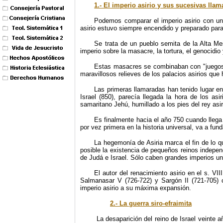
1.- El imperio asirio y sus sucesivas lla
Podemos comparar el imperio asirio con un
asirio estuvo siempre encendido y preparado para
Se trata de un pueblo semita de la Alta Me
imperio sobre la masacre, la tortura, el genocid
Estas masacres se combinaban con "juegos" 
maravillosos relieves de los palacios asirios que 
Las primeras llamaradas han tenido lugar en
Israel (850), parecía llegada la hora de los a
samaritano Jehú, humillado a los pies del rey asi
Es finalmente hacia el año 750 cuando llega d
por vez primera en la historia universal, va a fun
La hegemonía de Asiria marca el fin de lo qu
posible la existencia de pequeños reinos independ
de Judá e Israel. Sólo caben grandes imperios uni
El autor del renacimiento asirio en el s. VI
Salmanasar V (726-722) y Sargón II (721-705) c
imperio asirio a su máxima expansión.
2.- La guerra siro-efraimita
La desaparición del reino de Israel veinte 