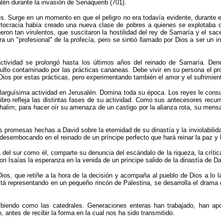
alén durante la invasión de Senaquerib (701).
es. Surge en un momento en que el peligro no era todavía evidente, durante 
ristocracia había creado una nueva clase de pobres a quienes se explotaba 
ueron tan virulentos, que suscitaron la hostilidad del rey de Samaría y el sac
ra un "profesional" de la profecía, pero se sintió llamado por Dios a ser un i
vidad se prolongó hasta los últimos años del reinado de Samaría. Denun
n culto contaminado por las prácticas cananeas. Debe vivir en su persona el
Dios por estas prácticas, pero experimentando también el amor y el sufrimient
a larguísima actividad en Jerusalén. Domina toda su época. Los reyes le consu
 libro refleja las distintas fases de su actividad. Como sus antecesores rec
halim, para hacer oír su amenaza de un castigo por la alianza rota, su mens
s promesas hechas a David sobre la eternidad de su dinastía y la inviolabilid
desembocando en el reinado de un príncipe perfecto que hará reinar la paz y l
el sur como él, comparte su denuncia del escándalo de la riqueza, la crítica 
n Isaías la esperanza en la venida de un príncipe salido de la dinastía de Da
ios, que retiñe a la hora de la decisión y acompaña al pueblo de Dios a lo la
tá representando en un pequeño rincón de Palestina, se desarrolla el drama de
ibiendo como las catedrales. Generaciones enteras han trabajado, han apor
 antes de recibir la forma en la cual nos ha sido transmitido.