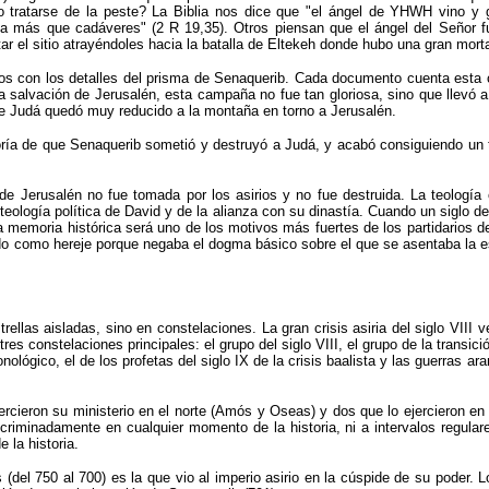
 tratarse de la peste? La Biblia nos dice que "el ángel de YHWH vino y
 más que cadáveres" (2 R 19,35). Otros piensan que el ángel del Señor fue
ntar el sitio atrayéndoles hacia la batalla de Eltekeh donde hubo una gran mo
blicos con los detalles del prisma de Senaquerib. Cada documento cuenta est
a salvación de Jerusalén, esta campaña no fue tan gloriosa, sino que llevó 
io de Judá quedó muy reducido a la montaña en torno a Jerusalén.
gloría de que Senaquerib sometió y destruyó a Judá, y acabó consiguiendo un
e Jerusalén no fue tomada por los asirios y no fue destruida. La teología 
 teología política de David y de la alianza con su dinastía. Cuando un siglo d
a memoria histórica será uno de los motivos más fuertes de los partidarios de
ado como hereje porque negaba el dogma básico sobre el que se asentaba la e
ellas aisladas, sino en constelaciones. La gran crisis asiria del siglo VIII 
res constelaciones principales: el grupo del siglo VIII, el grupo de la transic
onológico, el de los profetas del siglo IX de la crisis baalista y las guerras
jercieron su ministerio en el norte (Amós y Oseas) y dos que lo ejercieron en 
iminadamente en cualquier momento de la historia, ni a intervalos regulares
 la historia.
s (del 750 al 700) es la que vio al imperio asirio en la cúspide de su poder