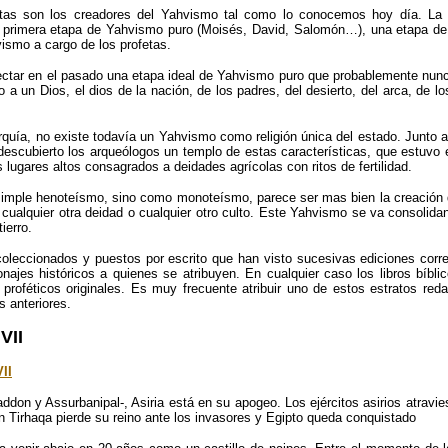
as son los creadores del Yahvismo tal como lo conocemos hoy día. La hi
n una primera etapa de Yahvismo puro (Moisés, David, Salomón…), una etapa d
vismo a cargo de los profetas.
royectar en el pasado una etapa ideal de Yahvismo puro que probablemente nunc
o a un Dios, el dios de la nación, de los padres, del desierto, del arca, de l
arquía, no existe todavía un Yahvismo como religión única del estado. Junto
cubierto los arqueólogos un templo de estas características, que estuvo en
ugares altos consagrados a deidades agrícolas con ritos de fertilidad.
imple henoteísmo, sino como monoteísmo, parece ser mas bien la creación de 
 cualquier otra deidad o cualquier otro culto. Este Yahvismo se va consolid
ierro.
 coleccionados y puestos por escrito que han visto sucesivas ediciones cor
onajes históricos a quienes se atribuyen. En cualquier caso los libros bíb
proféticos originales. Es muy frecuente atribuir uno de estos estratos re
s anteriores.
VII
VII
ddon y Assurbanipal-, Asiria está en su apogeo. Los ejércitos asirios atravie
 Tirhaqa pierde su reino ante los invasores y Egipto queda conquistado