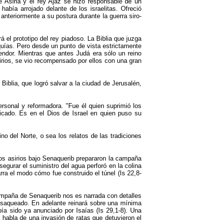
e Asiria y el rey Ajaz se hizo responsable de un
abía arrojado delante de los israelitas. Ofreció
 anteriormente a su postura durante la guerra siro-
 el prototipo del rey piadoso. La Biblia que juzga
quías. Pero desde un punto de vista estrictamente
lendor. Mientras que antes Judá era sólo un reino
irios, se vio recompensado por ellos con una gran
iblia, que logró salvar a la ciudad de Jerusalén,
rsonal y reformadora. "Fue él quien suprimió los
icado. Es en el Dios de Israel en quien puso su
no del Norte, o sea los relatos de las tradiciones
. Los asirios bajo Senaquerib prepararon la campaña
egurar el suministro del agua perforó en la colina
ra el modo cómo fue construido el túnel (Is 22,8-
ampaña de Senaquerib nos es narrada con detalles
y saqueado. En adelante reinará sobre una mínima
ía sido ya anunciado por Isaías (Is 29,1-8). Una
e habla de una invasión de ratas que detuvieron el