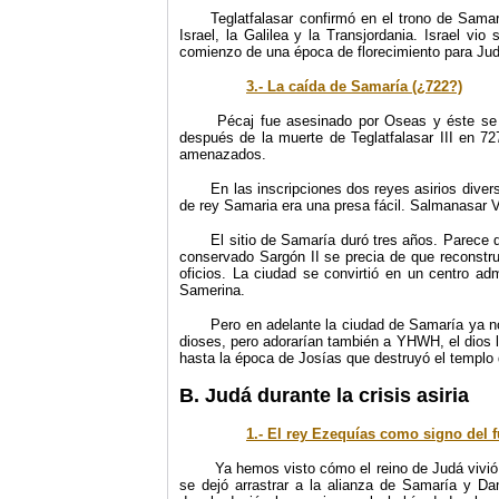
Teglatfalasar confirmó en el trono de Sama
Israel, la Galilea y la Transjordania. Israel vi
comienzo de una época de florecimiento para Jud
3.- La caída de Samaría (¿722?)
Pécaj fue asesinado por Oseas y éste se 
después de la muerte de Teglatfalasar III en 7
amenazados.
En las inscripciones dos reyes asirios diver
de rey Samaria era una presa fácil. Salmanasar V
El sitio de Samaría duró tres años. Parece
conservado Sargón II se precia de que reconstru
oficios. La ciudad se convirtió en un centro admi
Samerina.
Pero en adelante la ciudad de Samaría ya no 
dioses, pero adorarían también a YHWH, el dios 
hasta la época de Josías que destruyó el templo 
B. Judá durante la crisis asiria
1.- El rey Ezequías como signo del 
Ya hemos visto cómo el reino de Judá vivió l
se dejó arrastrar a la alianza de Samaría y Dam