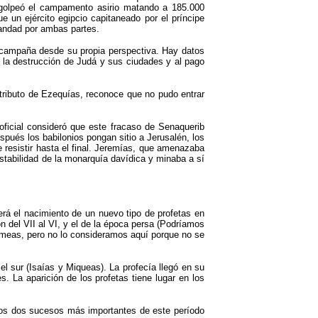
 golpeó el campamento asirio matando a 185.000
 un ejército egipcio capitaneado por el príncipe
rtandad por ambas partes.
a campaña desde su propia perspectiva. Hay datos
a la destrucción de Judá y sus ciudades y al pago
 tributo de Ezequías, reconoce que no pudo entrar
oficial consideró que este fracaso de Senaquerib
espués los babilonios pongan sitio a Jerusalén, los
 resistir hasta el final. Jeremías, que amenazaba
stabilidad de la monarquía davídica y minaba a sí
verá el nacimiento de un nuevo tipo de profetas en
ión del VII al VI, y el de la época persa (Podríamos
 arameas, pero no lo consideramos aquí porque no se
el sur (Isaías y Miqueas). La profecía llegó en su
. La aparición de los profetas tiene lugar en los
. Los dos sucesos más importantes de este período