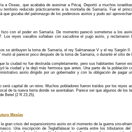
ría a Oseas, que acababa de asesinar a Pécaj. Deportó a muchos israelitas 
o su territorio reducido prácticamente a la montaña de Samaría. Fue el princi
á que gozaba del patronazgo de los poderosos asirios y pudo así aprovechars
hizo con el poder en Samaría. De momento pareció someterse a los asiri
27. Los reyes vasallos soñaban con sacudirse el yugo asirio, y reclamaron
sos se atribuyen la toma de Samaría, el rey Salmanasar V y el rey Sargón II.
 murió al parecer poco después de la toma de Samaría, o durante el sitio de 
 que la ciudad no fue destruida completamente, pero sus habitantes fueron e
yó la ciudad y la dejó más hermosa que antes. Una parte de la población co
nistrativo asirio dirigido por un gobernador y con la obligación de pagar un
será capital de un reino. Muchos pobladores fueron traídos por los reyes asir
local de la nueva tierra donde se asentaban. Parece ser que algunos de los 
de Betel (2 R 23,25).
futuro Mesías
a gran crisis del expansionismo asirio en el momento de la guerra siro-efraimi
asco. Una inscripción de Teglatfalasar lo cuenta entre los tributarios del 