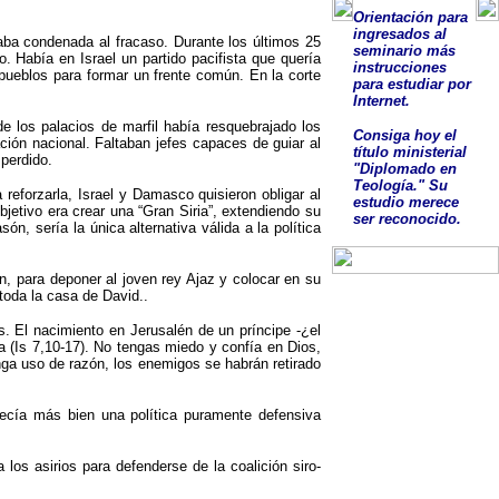
O
rientación para
ingresados al
taba condenada al fracaso. Durante los últimos 25
seminario más
o. Había en Israel un partido pacifista que quería
instrucciones
s pueblos para formar un frente común. En la corte
para estudiar por
Internet.
de los palacios de marfil había resquebrajado los
Consig
a
hoy el
ción nacional. Faltaban jefes capaces de guiar al
título ministerial
 perdido.
"Diplomado en
Teología."
Su
 reforzarla, Israel y Damasco quisieron obligar al
estudio
merece
bjetivo era crear una “Gran Siria”, extendiendo su
ser
reconocido
.
n, sería la única alternativa válida a la política
n, para deponer al joven rey Ajaz y colocar en su
 toda la casa de David..
s. El nacimiento en Jerusalén de un príncipe -¿el
aba (Is 7,10-17). No tengas miedo y confía en Dios,
nga uso de razón, los enemigos se habrán retirado
recía más bien una política puramente defensiva
os asirios para defenderse de la coalición siro-