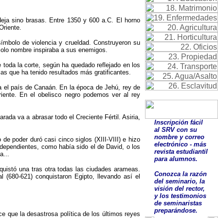
eja sino brasas. Entre 1350 y 600 a.C. El horno
Oriente.
símbolo de violencia y crueldad. Construyeron su
 solo nombre inspiraba a sus enemigos.
toda la corte, según ha quedado reflejado en los
las que ha tenido resultados más gratificantes.
ta el país de Canaán. En la época de Jehú, rey de
Oriente. En el obelisco negro podemos ver al rey
rada va a abrasar todo el Creciente Fértil. Asiria,
Inscripción fácil
al SRV con su
nombre y correo
de poder duró casi cinco siglos (XIII-VIII) e hizo
electrónico - más
independientes, como había sido el de David, o los
revista estudiantil
a...
para alumnos.
onquistó una tras otra todas las ciudades arameas.
Conozca la razón
 (680-621) conquistaron Egipto, llevando así el
del seminario, la
visión del rector,
y los testimonios
de seminaristas
preparándose.
e que la desastrosa política de los últimos reyes