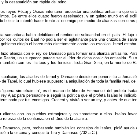
l y la desaparición tan rápida del reino
os reyes Pécaj y Oseas intentaron orquestar una política antiasiria que es
ntos. De entre ellos cuatro fueron asesinados, y un quinto murió en el exili
tido belicista intentó hacer frente al enemigo por medio de alianzas con otro
ia samaritana había debilitado el sentido de solidaridad en el país. El lujo 
 por los cultos de Baal no podía ser el aglutinante para una cruzada de salva
gobierno dirigía el barco más directamente contra los escollos. Israel estaba
aj hizo alianza con el rey de Damasco para formar una alianza antiasiria. Para
 Rasón, un usurpador, parece ser el líder de dicha coalición antiasiria. Su o
ambién con los filisteos y los fenicios. Esta Gran Siria, en la mente de Rasó
 coalición, los aliados de Israel y Damasco decidieron poner sitio a Jerusalé
jo de Tabel, lo cual hubiese supuesto la aniquilación de toda la familia real, de
“guerra siro-efraimita”, es el marco del libro de Emmanuel del profeta Isaía
 rey Ajaz para persuadirle a seguir la política que el profeta Isaías le indic
terminado por tus enemigos. Crecerá y vivirá a ser un rey, y antes de que te
r alianza con los pueblos extranjeros y no someterse a ellos. Isaías favo
o reforzando la confianza en el Dios de la alianza.
 Damasco, pero, rechazando también los consejos de Isaías, pidió ayuda a l
resó a la escena y conquistó Tiro y Damasco (732 a.C.).