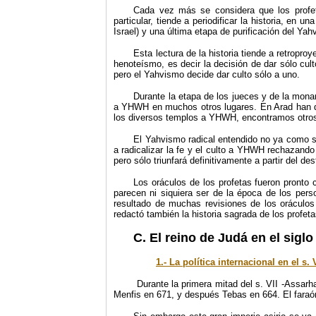
Cada vez más se considera que los profet
particular, tiende a periodificar la historia, e
Israel) y una última etapa de purificación del Yah
Esta lectura de la historia tiende a retrop
henoteísmo, es decir la decisión de dar sólo cult
pero el Yahvismo decide dar culto sólo a uno.
Durante la etapa de los jueces y de la mon
a YHWH en muchos otros lugares. En Arad han des
los diversos templos a YHWH, encontramos otros l
El Yahvismo radical entendido no ya como s
a radicalizar la fe y el culto a YHWH rechazando
pero sólo triunfará definitivamente a partir del dest
Los oráculos de los profetas fueron pronto
parecen ni siquiera ser de la época de los pers
resultado de muchas revisiones de los oráculos 
redactó también la historia sagrada de los profeta
C. El reino de Judá en el siglo 
1.- La política internacional en el s. 
Durante la primera mitad del s. VII -Assarha
Menfis en 671, y después Tebas en 664. El faraón