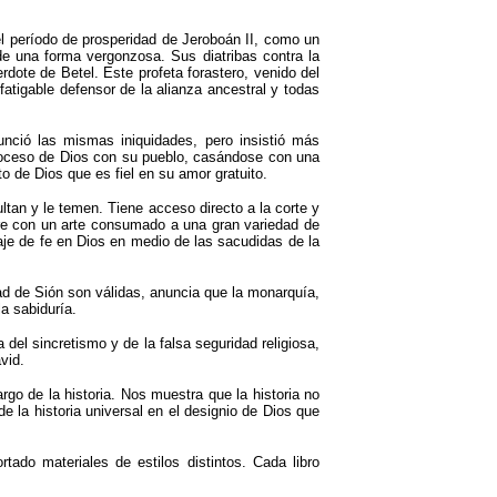
el período de prosperidad de Jeroboán II, como un
de una forma vergonzosa. Sus diatribas contra la
erdote de Betel. Este profeta forastero, venido del
nfatigable defensor de la alianza ancestral y todas
ció las mismas iniquidades, pero insistió más
 proceso de Dios con su pueblo, casándose con una
o de Dios que es fiel en su amor gratuito.
ltan y le temen. Tiene acceso directo a la corte y
urre con un arte consumado a una gran variedad de
aje de fe en Dios en medio de las sacudidas de la
ad de Sión son válidas, anuncia que la monarquía,
a sabiduría.
del sincretismo y de la falsa seguridad religiosa,
vid.
rgo de la historia. Nos muestra que la historia no
 la historia universal en el designio de Dios que
tado materiales de estilos distintos. Cada libro