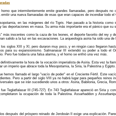
maradas
 horno que intermitentemente emite grandes llamaradas, pero después no d
 emitir una nueva llamaradas de esas que eran capaces de incendiar todo el 
sopotamia, en las márgenes del río Tigris. Han pasado a la historia como 
io y las deportaciones en masa. Su arma más importante era el pánico que su
más inocentes como la caza de los leones, el deporte favorito del rey y de 
han salido a la luz en las excavaciones. La arqueología asiria ha sido una de 
 los siglos XIII y XI, pero duraron muy poco, y en ningún caso llegaron has
sirios para su expansionismo. Salmanasar III extendió su poder a todo el 
rio. Pero fue todavía una falsa alarma, y el horno se enfrió una vez más.
efinitivamente la hora de la vocación imperialista de Asiria. Esta vez la llama
dar un imperio que abrace toda la Mesopotamia, la Siria, la Palestina y Egipto.
e hemos llamado el largo "vacío de poder" en el Creciente Fértil. Este vacío 
ientes. Pero a partir del siglo VIII ya no habrá lugar para pequeños reinos 
versales que se irán sucediendo unos a otros: Asiria, Babilonia, Grecia, Rom
II fue Teglatfalasar III (745-727). En 743 Teglatfalasar apareció en Siria y c
ompletaron la ocupación de toda la Palestina. Assarhaddon y Assurbanipal
años después del próspero reinado de Jeroboán II exige una explicación. Parec