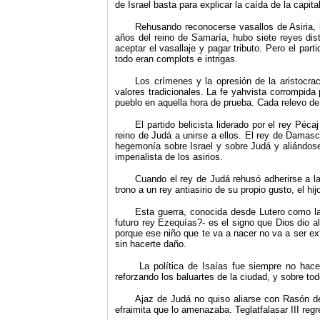
de Israel basta para explicar la caída de la capita
Rehusando reconocerse vasallos de Asiria, l
años del reino de Samaría, hubo siete reyes disti
aceptar el vasallaje y pagar tributo. Pero el par
todo eran complots e intrigas.
Los crímenes y la opresión de la aristocrac
valores tradicionales. La fe yahvista corrompida
pueblo en aquella hora de prueba. Cada relevo de 
El partido belicista liderado por el rey Péc
reino de Judá a unirse a ellos. El rey de Damasco
hegemonía sobre Israel y sobre Judá y aliándose t
imperialista de los asirios.
Cuando el rey de Judá rehusó adherirse a la
trono a un rey antiasirio de su propio gusto, el hi
Esta guerra, conocida desde Lutero como la 
futuro rey Ezequías?- es el signo que Dios dio al
porque ese niño que te va a nacer no va a ser ex
sin hacerte daño.
La política de Isaías fue siempre no hace
reforzando los baluartes de la ciudad, y sobre tod
Ajaz de Judá no quiso aliarse con Rasón de
efraimita que lo amenazaba. Teglatfalasar III reg