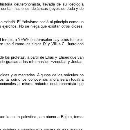
storia deuteronomista, llevada de su ideología
e contaminaciones idolátricas (reyes de Judá y de
a existió. El Yahvismo nació al principio como un
os ejércitos. No se niega que existan otros dioses,
 al templo a YHWH en Jerusalén hay otros templos
 uso durante los siglos IX y VIII a.C. Junto con
los profetas, a partir de Elías y Eliseo que van
ando gracias a las reformas de Ezequías y Josías,
regidas y aumentadas. Algunos de los oráculos no
licos tal como los conocemos ahora serán todavía
daccionales al mismo redactor deuteronomista que
san la costa palestina para atacar a Egipto, tomar