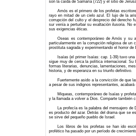
son la caída de Samaría (722) y el sitio de Jerus
Amós es el primero de los profetas escritor
rayo en mitad de un cielo azul. El lujo de la a
corrupción del culto y el desprecio del derecho f
sur venía a perturbar su exaltación ilusoria. No e
sus exigencias éticas.
Oseas es contemporáneo de Amós y su acti
particularmente en la corrupción religiosa de u
prostituta sagrada y experimentando el horror de 
Isaías (el primer Isaías: cap. 1-39) tuvo un
sigue muy de cerca la política internacional. Su
formas literarias, denuncias, lamentaciones, mes
historia, y de esperanza en su triunfo definitivo.
Fuertemente asido a la convicción de que la
a pesar de sus indignos representantes, acabará 
Miqueas, contemporáneo de Isaías y profeta d
y la llamada a volver a Dios. Comparte también co
La profecía es la palabra del mensajero de D
es producto del azar. Detrás del drama que se es
se sirve del pequeño pueblo de Israel.
Los libros de los profetas se han ido escr
profético ha pasado por un período de crecimiento,