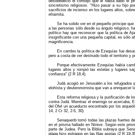
desobedeció el consejo que le había dado el pro
sincretismo religiosos. "Hizo pasar a su hijo 
sacrificios de incienso en los lugares altos, sobr
efraimita.
Se ha solido ver en el pequeño príncipe que 
a las personas sólo desde su ángulo religioso, h
político hay que reconocer que la política de Aj
insignificante con una pequeña capital, es sólo 
magnificencia.
En cambio la política de Ezequías fue desas
pero a costa de ver destruido todo el territorio 
Porque efectivamente Ezequías había cambia
lugares altos y rompió las estelas y lugares s
confianza" (2 R 18,4).
Judá acogió en Jerusalén a los refugiados qu
elohísta y deuteronomista que van a enriquecer la 
Esta reforma religiosa y la purificación de 
contra Judá. Mientras el enemigo se acercaba, Eze
del Ofel un acueducto encontrado por los arqueól
14; 2 Cr 32, 2-5, 30).
Senaquerib tomó todas las plazas fuertes d
en el prisma hallado en Nínive. Según este pris
parte de Judea. Pero la Biblia subraya que Sena
plaga hizo estragos en las filas asirias (2 R 19,