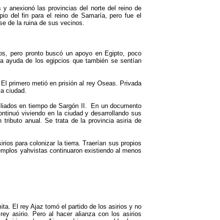
y anexionó las provincias del norte del reino de
pio del fin para el reino de Samaría, pero fue el
e de la ruina de sus vecinos.
os, pero pronto buscó un apoyo en Egipto, poco
 la ayuda de los egipcios que también se sentían
 El primero metió en prisión al rey Oseas. Privada
la ciudad.
xiliados en tiempo de Sargón II. En un documento
ntinuó viviendo en la ciudad y desarrollando sus
 tributo anual. Se trata de la provincia asiria de
ios para colonizar la tierra. Traerían sus propios
templos yahvistas continuaron existiendo al menos
ta. El rey Ajaz tomó el partido de los asirios y no
rey asirio. Pero al hacer alianza con los asirios