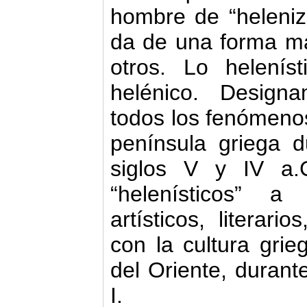
hombre de “heleniz
da de una forma má
otros. Lo helenís
helénico. Desig
todos los fenómenos
península griega d
siglos V y IV a
“helenísticos” 
artísticos, literari
con la cultura grie
del Oriente, durante 
I.