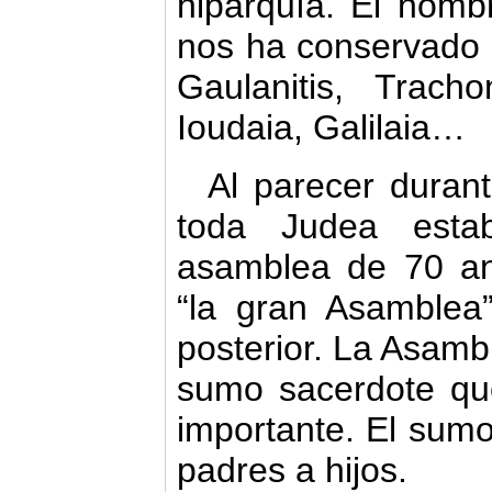
hiparquía. El nomb
nos ha conservado 
Gaulanitis, Trach
Ioudaia, Galilaia…
Al parecer duran
toda Judea esta
asamblea de 70 a
“la gran Asamblea” 
posterior. La Asamb
sumo sacerdote qu
importante. El sum
padres a hijos.