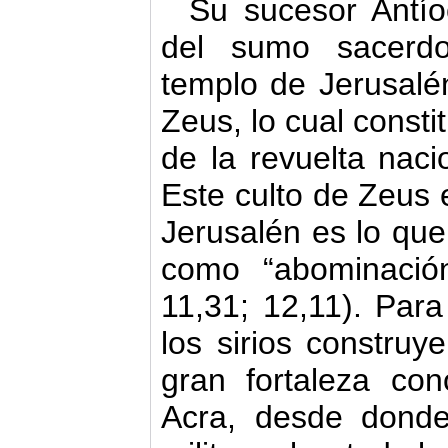
Su sucesor Antío
del sumo sacerd
templo de Jerusalén
Zeus, lo cual consti
de la revuelta naci
Este culto de Zeus e
Jerusalén es lo que
como “abominació
11,31; 12,11). Para
los sirios construy
gran fortaleza co
Acra, desde donde