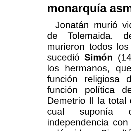
monarquía as
Jon
atán murió vi
de Tolemaida, 
murieron todos lo
sucedió
Simón
(14
los hermanos, qu
función religiosa
función política 
Demetrio II la tota
cual suponía
independencia con 