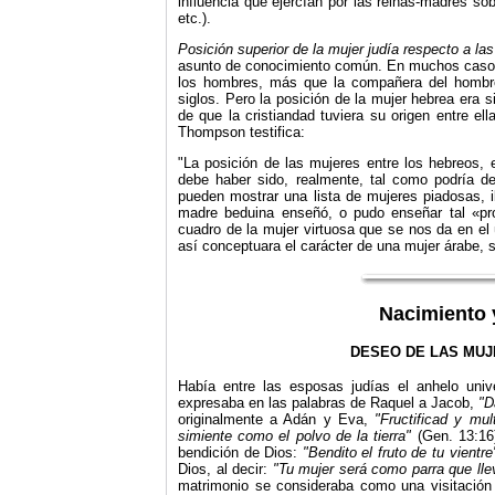
influencia que ejercían por las reinas-madres so
etc.).
Posición superior de la mujer judía respecto a l
asunto de conocimiento común. En muchos casos
los hombres, más que la compañera del hombre
siglos. Pero la posición de la mujer hebrea era
de que la cristiandad tuviera su origen entre ell
Thompson testifica:
"La posición de las mujeres entre los hebreos, 
debe haber sido, realmente, tal como podría d
pueden mostrar una lista de mujeres piadosas, i
madre beduina enseñó, o pudo enseñar tal «pro
cuadro de la mujer virtuosa que se nos da en el 
así conceptuara el carácter de una mujer árabe, s
Nacimiento
DESEO DE LAS MUJ
Había entre las esposas judías el anhelo univ
expresaba en las palabras de Raquel a Jacob,
"D
originalmente a Adán y Eva,
"Fructificad y mul
simiente como el polvo de la tierra"
(Gen. 13:16
bendición de Dios:
"Bendito el fruto de tu vientr
Dios, al decir:
"Tu mujer será como parra que lle
matrimonio se consideraba como una visitación 