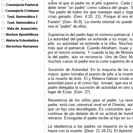
sobre el que el padre es el jefe supremo. Cada 
debe tener "un padre" como cabeza del grupo. Se
"fue padre de todos los que manejan arpa y órg
crían ganado. (Gen. 4:20, 21). Porque él era el
Faraón" (Gen. 45:8). La mente oriental no puede 
sea el "padre" de ellos.
Supremacía del padre bajo el sistema patriarcal.
La autoridad del padre se extiende a su mujer, sus
jefe, su autoridad se extiende a la tribu. Mucho
más que el patriarcal. Cuando Abraham, Isaac y 
por el mismo sistema. Y
cuando la ley de Moisés
la del padre, aún se reconocía. Uno de Diez 
muchos casos el padre era la corte suprema de 
Sucesión de Autoridad.
En la mayoría de los ca
mayor, quien tomaba el puesto de jefe a la muerte
a la muerte de éste. El y Rebeca habían vivido en
autoridad pasó a él como hijo. Ismael, que era el
padre delegaba la sucesión de autoridad en otro
lugar de Esaú. (Gen. 27).
Reverencia de los niños para el padre.
La reve
padre, está casi universal nivel en el Oriente, a
que un hijo sea desobligado. Es costumbre que 
continua de pie delante de él en actitud de humi
retirarse. Enseguida el padre recibe al hijo en su 
La obediencia a los padres se requería en la le
hasta con la muerte. (Deut. 21:18-21). El Apósto