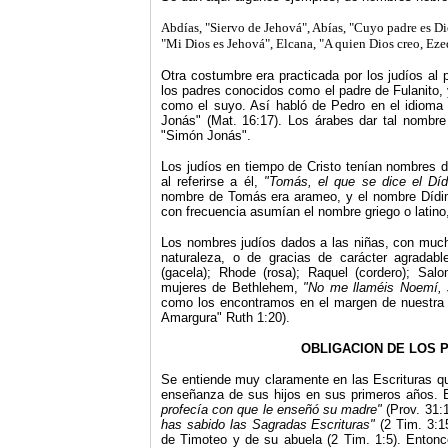
Abdías, "Siervo de Jehová", Abías, "Cuyo padre es Dio
"Mi Dios es Jehová", Elcana, "A quien Dios creo, Eze
Otra costumbre era practicada por los judíos al 
los padres conocidos como el padre de Fulanito, 
como el suyo. Así habló de Pedro en el idioma
Jonás" (Mat. 16:17). Los árabes dar tal nombre 
"Simón Jonás".
Los judíos en tiempo de Cristo tenían nombres d
al referirse a él,
"Tomás, el que se dice el Dí
nombre de Tomás era arameo, y el nombre Dídimo
con frecuencia asumían el nombre griego o latino,
Los nombres judíos dados a las niñas, con much
naturaleza, o de gracias de carácter agradab
(gacela); Rhode (rosa); Raquel (cordero); Salo
mujeres de Bethlehem,
"No me llaméis Noemí,
como los encontramos en el
margen de nuestra 
Amargura" Ruth 1:20).
OBLIGACION DE LOS P
Se entiende muy claramente en las Escrituras qu
enseñanza de sus hijos en sus primeros años. E
profecía con que le enseñó su madre"
(Prov. 31:
has sabido las Sagradas Escrituras"
(2 Tim. 3:1
de Timoteo y de su abuela (2 Tim. 1:5). Entonc