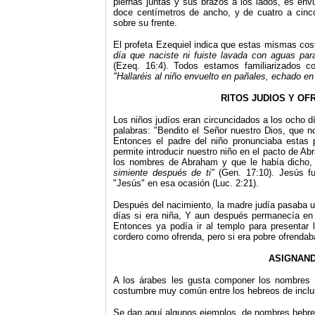
piernas juntas y sus brazos a los lados, es env
doce centímetros de ancho, y de cuatro a cinc
sobre su frente.
El profeta Ezequiel indica que estas mismas cos
día que naciste ni fuiste lavada con aguas para
(Ezeq. 16:4). Todos estamos familiarizados 
"Hallaréis al niño envuelto en pañales, echado e
RITOS JUDIOS Y OF
Los niños judíos eran circuncidados a los ocho dí
palabras: "Bendito el Señor nuestro Dios, que no
Entonces el padre del niño pronunciaba estas 
permite introducir nuestro niño en el pacto de 
los nombres de Abraham y que le había dicho
simiente después de ti"
(Gen. 17:10). Jesús f
"Jesús" en esa ocasión (Luc. 2:21).
Después del nacimiento, la madre judía pasaba un
días si era niña, Y aun después permanecía en c
Entonces ya podía ir al templo para presentar l
cordero como ofrenda, pero si era pobre ofrendaba
ASIGNAND
A los árabes les gusta componer los nombres 
costumbre muy común entre los hebreos de inclui
Se dan aquí algunos ejemplos, de nombres hebreo