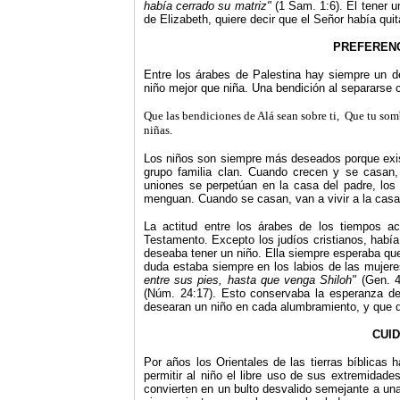
había cerrado su matriz"
(1 Sam. 1:6). El tener 
de Elizabeth, quiere decir que el Señor había qui
PREFERENC
Entre los árabes de Palestina hay siempre un d
niño mejor que niña. Una bendición al separarse 
Que las bendiciones de Alá sean sobre ti, Que tu so
niñas.
Los niños son siempre más deseados porque exist
grupo familia clan. Cuando crecen y se casan,
uniones se perpetúan en la casa del padre, lo
menguan. Cuando se casan, van a vivir a la casa
La actitud entre los árabes de los tiempos ac
Testamento. Excepto los judíos cristianos, habí
deseaba tener un niño. Ella siempre esperaba que
duda estaba siempre en los labios de las mujer
entre sus pies, hasta que venga Shiloh"
(Gen. 
(Núm. 24:17). Esto conservaba la esperanza de
desearan un niño en cada alumbramiento, y que qu
CUID
Por años los Orientales de las tierras bíblicas
permitir al niño el libre uso de sus extremidad
convierten en un bulto desvalido semejante a una