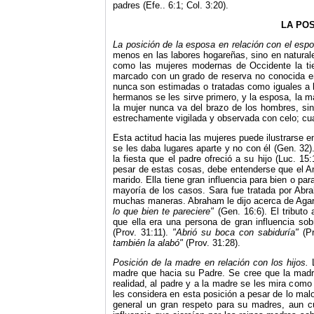
padres (Efe.. 6:1; Col. 3:20).
LA POS
La posición de la esposa en relación con el esp
menos en las labores hogareñas, sino en naturale
como las mujeres modernas de Occidente la tien
marcado con un grado de reserva no conocida en 
nunca son estimadas o tratadas como iguales a 
hermanos se les sirve primero, y la esposa, la 
la mujer nunca va del brazo de los hombres, sin
estrechamente vigilada y observada con celo; cua
Esta actitud hacia las mujeres puede ilustrarse 
se les daba lugares aparte y no con él (Gen. 32)
la fiesta que el padre ofreció a su hijo (Luc. 1
pesar de estas cosas, debe entenderse que el An
marido. Ella tiene gran influencia para bien o pa
mayoría de los casos. Sara fue tratada por Abra
muchas maneras. Abraham le dijo acerca de Agar
lo que bien te pareciere"
(Gen. 16:6). El tributo
que ella era una persona de gran influencia so
(Prov. 31:11).
"Abrió su boca con sabiduría"
(P
también la alabó"
(Prov. 31:28).
Posición de la madre en relación con los hijos.
madre que hacia su Padre. Se cree que la madre
realidad, al padre y a la madre se les mira como
les considera en esta posición a pesar de lo mal
general un gran respeto para su madres, aun cu