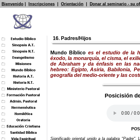
Bienvenido
|
Inscripciones
|
Orientación
|
Donar al seminario - su o
16. Padres/Hijos
Mundo Bíblico
es
el estudio
de la hi
éxodo, la monarquía, el cisma, el exili
de Abraham y da énfasis en las nac
hebreo: Egipto, Asiria, Babilonia, 
geografía del medio-oriente y las cos
Posicisión de
POS
Significado oriental unido a la palabra "Padre".
L