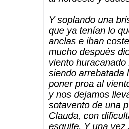
Y soplando una bri
que ya tenían lo q
anclas e iban cost
mucho después dio
viento huracanado 
siendo arrebatada 
poner proa al vien
y nos dejamos lleva
sotavento de una p
Clauda, con dificul
esquife. Y una vez