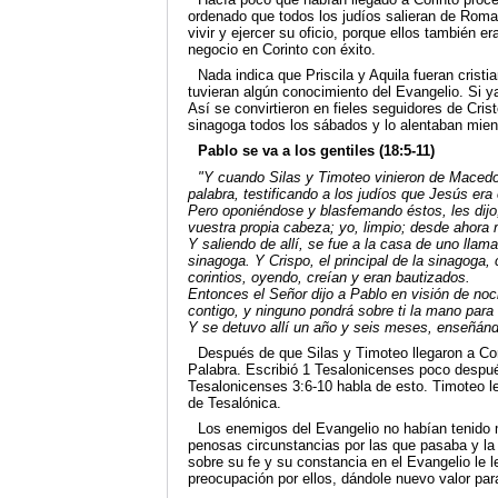
ordenado que todos los judíos salieran de Roma.
vivir y ejercer su oficio, porque ellos también 
negocio en Corinto con éxito.
Nada indica que Priscila y Aquila fueran crist
tuvieran algún conocimiento del Evangelio. Si y
Así se convirtieron en fieles seguidores de Cri
sinagoga todos los sábados y lo alentaban mient
Pablo se va a los gentiles (18:5-11)
"Y cuando Silas y Timoteo vinieron de Macedon
palabra, testificando a los judíos que Jesús era 
Pero oponiéndose y blasfemando éstos, les dijo
vuestra propia cabeza; yo, limpio; desde ahora m
Y saliendo de allí, se fue a la casa de uno llam
sinagoga. Y Crispo, el principal de la sinagoga
corintios, oyendo, creían y eran bautizados.
Entonces el Señor dijo a Pablo en visión de noc
contigo, y ninguno pondrá sobre ti la mano par
Y se detuvo allí un año y seis meses, enseñánd
Después de que Silas y Timoteo llegaron a Cor
Palabra. Escribió 1 Tesalonicenses poco después
Tesalonicenses 3:6-10 habla de esto. Timoteo le
de Tesalónica.
Los enemigos del Evangelio no habían tenido m
penosas circunstancias por las que pasaba y la 
sobre su fe y su constancia en el Evangelio le l
preocupación por ellos, dándole nuevo valor par