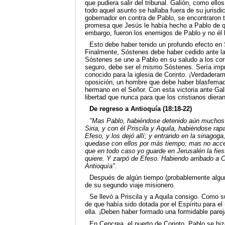
que pudiera salir del tribunal. Galión, como ell
todo aquel asunto se hallaba fuera de su jurisd
gobernador en contra de Pablo, se encontraron to
promesa que Jesús le había hecho a Pablo de qu
embargo, fueron los enemigos de Pablo y no él 
Esto debe haber tenido un profundo efecto en 
Finalmente, Sóstenes debe haber cedido ante la
Sóstenes se une a Pablo en su saludo a los co
seguro, debe ser el mismo Sóstenes. Sería impr
conocido para la iglesia de Corinto. ¡Verdaderam
oposición, un hombre que debe haber blasfemado
hermano en el Señor. Con esta victoria ante Ga
libertad que nunca para que los cristianos diera
De regreso a Antioquía (18:18-22)
"Mas Pablo, habiéndose detenido aún muchos d
Siria, y con él Priscila y Aquila, habiéndose ra
Efeso, y los dejó allí; y entrando en la sinagoga
quedase con ellos por más tiempo; mas no acced
que en todo caso yo guarde en Jerusalén la fiest
quiere. Y zarpó de Efeso. Habiendo arribado a C
Antioquía".
Después de algún tiempo (probablemente algun
de su segundo viaje misionero.
Se llevó a Priscila y a Aquila consigo. Como s
de que había sido dotada por el Espíritu para el
ella. ¡Deben haber formado una formidable parej
En Cencrea, el puerto de Corinto, Pablo se hiz