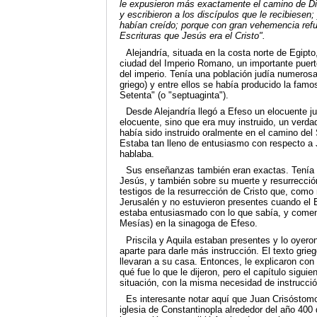
le expusieron más exactamente el camino de Di
y escribieron a los discípulos que le recibiesen;
habían creído; porque con gran vehemencia refu
Escrituras que Jesús era el Cristo".
Alejandría, situada en la costa norte de Egipto
ciudad del Imperio Romano, un importante puerto
del imperio. Tenía una población judía numerosa
griego) y entre ellos se había producido la fam
Setenta" (o "septuaginta").
Desde Alejandría llegó a Efeso un elocuente ju
elocuente, sino que era muy instruido, un verdad
había sido instruido oralmente en el camino del
Estaba tan lleno de entusiasmo con respecto a 
hablaba.
Sus enseñanzas también eran exactas. Tenía to
Jesús, y también sobre su muerte y resurrecció
testigos de la resurrección de Cristo que, como 
Jerusalén y no estuvieron presentes cuando el 
estaba entusiasmado con lo que sabía, y comen
Mesías) en la sinagoga de Efeso.
Priscila y Aquila estaban presentes y lo oyero
aparte para darle más instrucción. El texto grie
llevaran a su casa. Entonces, le explicaron con
qué fue lo que le dijeron, pero el capítulo sigui
situación, con la misma necesidad de instrucción
Es interesante notar aquí que Juan Crisóstomo (
iglesia de Constantinopla alrededor del año 400 