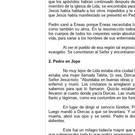
que los apóstoles ha­bían continuado después d
miembro de la iglesia de Lida, se encontraba par
Jesús había hablado a los otros impedidos y le 
que Jesús había manifestado se presentó en Ped
Pedro sanó a Eneas porque Eneas necesitaba la 
como tam­bién su alma. En la resurrección todo
los cuerpos de todos los creyentes serán absolu
vida, para sanar a los hombres de sus enfermed
Al ver el pueblo de esa región tal expos
evangelio. Se convir­tieron al Señor y encontraron
2. Pedro en Jope
No muy lejos de Lida estaba otra ciudad 
estaba una mujer llamada Tabita, (o sea, Dorca
Señor Jesucristo. "Abun­daba en buenas obras y l
enfermó y murió. Los cristianos la arreglaron
sabemos para qué lo llamaron. Quizás estaban pe
llevaron al cuarto donde yacía Dorcas. Las viud
llanto y lágrimas, como era costumbre en los fune
En lugar de dirigir el servicio fúnebre, 
Luego mandó a Dorcas a que se levantara. Y un
muerta, abrió sus ojos y se sentó. Pedro le dio
dolientes.
Este fue un milagro todavía mayor que e
que sobrepasaba todo lo que podría imaginarse.