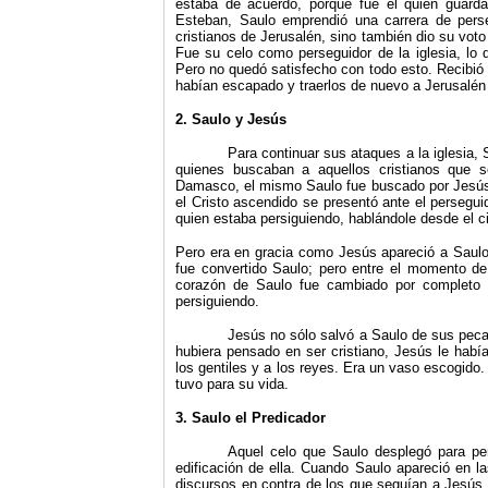
estaba de acuerdo, porque fue él quien guard
Esteban, Saulo emprendió una carrera de per­s
cristianos de Jerusalén, sino también dio su vot
Fue su celo como perseguidor de la iglesia, lo
Pero no quedó satisfecho con todo esto. Recibió 
habían escapado y traerlos de nuevo a Jeru­salén 
2. Saulo y Jesús
Para continuar sus ataques a la iglesia
quienes buscaban a aquellos cristianos que s
Damasco, el mismo Saulo fue buscado por Jesús. 
el Cristo ascendido se presentó ante el perseguid
quien estaba persiguiendo, hablándole desde el ciel
Pero era en gracia como Jesús apareció a Saul
fue convertido Saulo; pero entre el momento de 
corazón de Saulo fue cambiado por completo 
persiguiendo.
Jesús no sólo salvó a Saulo de sus peca
hubiera pensado en ser cristiano, Jesús le había
los gentiles y a los reyes. Era un vaso es­cogido.
tuvo para su vida.
3. Saulo el Predicador
Aquel celo que Saulo desplegó para per
edificación de ella. Cuando Saulo apareció en l
discursos en contra de los que seguían a Jesús.