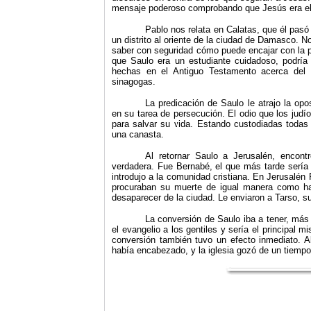
mensaje poderoso comprobando que Jesús era el
Pablo nos relata en Calatas, que él pasó
un distrito al oriente de la ciudad de Damasco. 
saber con seguridad cómo puede encajar con la
que Saulo era un estudiante cuida­doso, podrí
hechas en el Antiguo Testamento acerca del
sinagogas.
La predicación de Saulo le atrajo la op
en su tarea de persecu­ción. El odio que los judí
para salvar su vida. Estando cus­todiadas todas 
una canasta.
Al retornar Saulo a Jerusalén, encont
verdadera. Fue Bernabé, el que más tarde sería 
introdujo a la comunidad cristiana. En Jeru­salén
procuraban su muerte de igual manera como hab
desaparecer de la ciudad. Le enviaron a Tarso, su
La conversión de Saulo iba a tener, más a
el evangelio a los gentiles y sería el principal 
conversión también tuvo un efecto inmediato. Al
había encabezado, y la iglesia gozó de un tiempo 