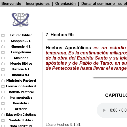
Bienvenido
|
Inscripciones
|
Orientación
|
Donar al seminario - su o
7. Hechos 9b
Hechos Apostólicos
es un estudio 
temprana. Es la continuación milagros
de la obra del Espíritu Santo y su igl
apóstoles y de Pablo de Tarso, en s
de Pentecostés hasta llevar el evange
CAPITULO
Léase Hechos 9:1-31.