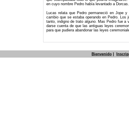
en cuyo nombre Pedro había levan­tado a Dorcas.
Lucas relata que Pedro permaneció en Jope y q
cambio que se estaba operando en Pedro. Los ju
tanto, indigno de trato al­guno. Mas Pedro fue a
v
darse cuenta de que las antiguas leyes ceremon
para que pudiera abandonar las leyes ceremoniale
Bienvenido
|
Inscri