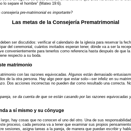
no lo separe el hombre” (Mateo 19:6).
 consejería pre-matrimonial es importante?
Las metas de la Consejería Prematrimonial
ben ser discutidos: verificar el calendario de la iglesia para reservar la fec
icipar del ceremonial, cuántos invitados esperan tener, dónde va a ser la rece
ive convenientemente para tenerlos como referencia hasta después de que la 
tiene respecto a su boda.
este matrimonio
matrimonio con las razones equivocadas. Algunos están demasiado entusiasm
s de la otra persona. Hay algo peor que estar solo—ser infeliz en su matrimo
azo. Dos acciones incorrectas no pueden dar como resultado una correcta. N
 pareja, se da cuenta de que se están casando por las razones equivocadas
enda a sí mismo y su cónyuge
 largo, hay cosas que no conocen el uno del otro. Una de sus responsabilida
 este proceso, cada persona va a tener que examinar sus propios pensamientos
ntre sesiones, asigna tareas a la pareja, de manera que puedan escribir y hab