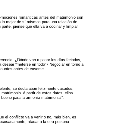
s emociones románticas antes del matrimonio son
n lo mejor de sí mismos para una relación de
parte, piense que ella va a cocinar y limpiar
rencia. ¿Dónde van a pasar los días feriados,
 desear “meterse en todo”? Negociar en torno a
 asuntos antes de casarse.
celente, se declaraban felizmente casados;
atrimonio. A partir de estos datos, ellos
a bueno para la armonía matrimonial”.
e el conflicto va a venir o no, más bien, es
ecesariamente, atacar a la otra persona.