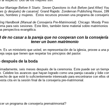
e al respecto. Dos de los mejores son:
our Marriage Before It Starts: Seven Questions to Ask Before (and After) Yo
tes (y después) de casarse].
Grand
Rapids: Zondervan Publishing House, 199
bos, hombres y
mujeres.
Estos recursos proveen una
programa de consejería
ling Handbook (Manual de Consejería Pre-Matrimonial).
Chicago: Moody Pres
ma para seis sesiones. Este libro, también tiene material sobre matrimonios i
una perspectiva evangélica.
 de no casar a la pareja que no cooperan con la consejerí
tener un buen matrimonio
n. Es un ministerio que usted, en representación de la iglesia, provee a una pa
reja sepa que tienen que respetar los principios del pastor.
o después de la boda
proximadamente, seis meses después de la
ceremonia. Este puede ser un tiempo 
e. Celebre los avances que hayan logrado como una pareja casada y lidie con
hecho de que esté lo suficientemente interesado para encontrarse con ellos o
ta cita en la sesión final de la consejería pre-matrimonial.
ecer un programa de consejería prematrimonial?