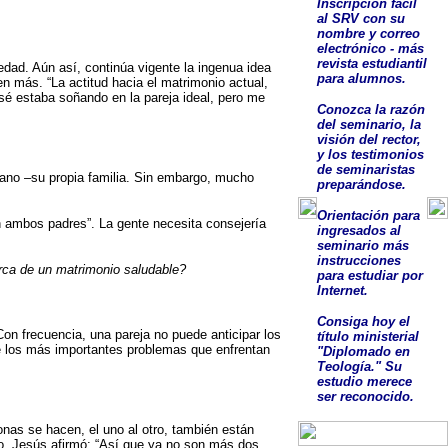
Inscripción fácil
al SRV con su
nombre y correo
electrónico - más
revista estudiantil
edad. Aún así, continúa vigente la ingenua idea
para alumnos.
en más. “La actitud hacia el matrimonio actual,
sé estaba soñando en la pareja ideal, pero me
Conozca la razón
del seminario, la
visión del rector,
y los testimonios
de seminaristas
cano –su propia familia. Sin embargo, mucho
preparándose.
O
rientación para
n ambos padres”. La gente necesita consejería
ingresados al
seminario más
instrucciones
rca de un matrimonio saludable?
para estudiar por
Internet.
Consig
a
hoy el
Con frecuencia, una pareja no puede anticipar los
título ministerial
e los más importantes problemas que enfrentan
"Diplomado en
Teología."
Su
estudio
merece
ser
reconocido
.
nas se hacen, el uno al otro, también están
lo. Jesús afirmó: “Así que ya no son más dos,