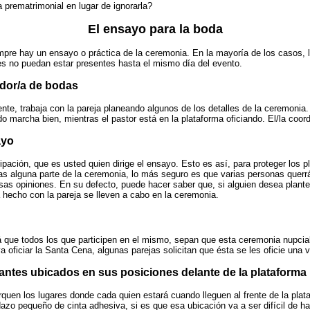
 prematrimonial en lugar de ignorarla?
El ensayo para la boda
re hay un ensayo o práctica de la ceremonia. En la mayoría de los casos, lo
tes no puedan estar presentes hasta el mismo día del evento.
ador/a de bodas
nte, trabaja con la pareja planeando algunos de los detalles de la ceremonia
 marcha bien, mientras el pastor está en la plataforma oficiando. El/la coord
ayo
cipación, que es usted quien dirige el ensayo. Esto es así, para proteger los
tas alguna parte de la ceremonia, lo más seguro es que varias personas quer
sas opiniones. En su defecto, puede hacer saber que, si alguien desea plan
a hecho con la pareja se lleven a cabo en la ceremonia.
 que todos los que participen en el mismo, sepan que esta ceremonia nupcial
a oficiar la Santa Cena, algunas parejas solicitan que ésta se les oficie una 
antes ubicados en sus posiciones delante de la plataforma
uen los lugares donde cada quien estará cuando lleguen al frente de la plata
zo pequeño de cinta adhesiva, si es que esa ubicación va a ser difícil de ha