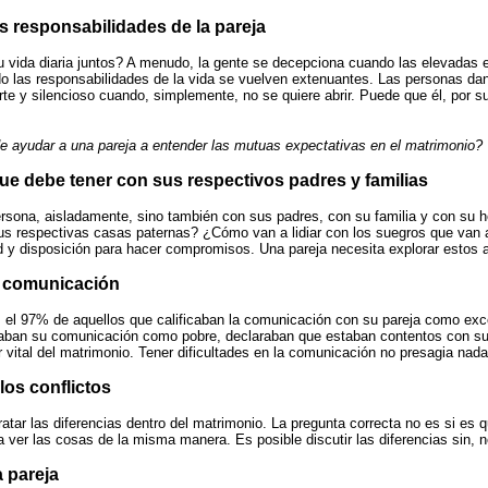
as responsabilidades de la pareja
 su vida diaria juntos? A menudo, la gente se decepciona cuando las elevada
do las responsabilidades de la vida se vuelven extenuantes. Las personas da
te y silencioso cuando, simplemente, no se quiere abrir. Puede que él, por su 
 ayudar a una pareja a entender las mutuas expectativas en el matrimonio?
ue debe tener con sus respectivos padres y familias
sona, aisladamente, sino también con sus padres, con su familia y con su he
s respectivas casas paternas? ¿Cómo van a lidiar con los suegros que van a
dad y disposición para hacer compromisos. Una pareja necesita explorar estos
a comunicación
e, el 97% de aquellos que calificaban la comunicación con su pareja como ex
caban su comunicación como pobre, declaraban que estaban contentos con su m
r vital del matrimonio. Tener dificultades en la comunicación no presagia nad
los conflictos
tar las diferencias dentro del matrimonio. La pregunta correcta no es si es qu
ver las cosas de la misma manera. Es posible discutir las diferencias sin, n
a pareja