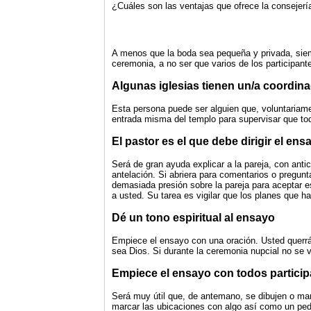
¿Cuáles son las ventajas que ofrece la consejería
A menos que la boda sea pequeña y privada, siemp
ceremonia, a no ser que varios de los participan
Algunas iglesias tienen un/a coordin
Esta persona puede ser alguien que, voluntariame
entrada misma del templo para supervisar que todo
El pastor es el que debe dirigir el ens
Será de gran ayuda explicar a la pareja, con anti
antelación. Si abriera para comentarios o pregun
demasiada presión sobre la pareja para aceptar e
a usted. Su tarea es vigilar que los planes que h
Dé un tono espiritual al ensayo
Empiece el ensayo con una oración. Usted querrá
sea Dios. Si durante la ceremonia nupcial no se v
Empiece el ensayo con todos particip
Será muy útil que, de antemano, se dibujen o marq
marcar las ubicaciones con algo así como un peda