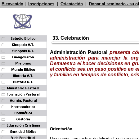
Bienvenido
|
Inscripciones
|
Orientación
|
Donar al seminario - su o
33.
Celebración
Administración Pastoral
presenta có
administración para manejar la org
Demuestra el hacer decisiones en gru
el conflicto sea un paso positivo en el
y familias en tiempos de conflicto, cri
Orientación
Una pareja, con rostros de felicidad, se le acer