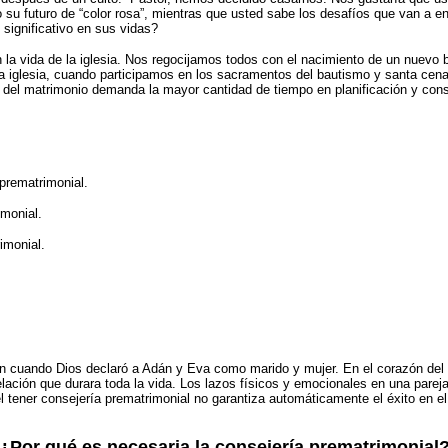
su futuro de “color rosa”, mientras que usted sabe los desafíos que van a en
significativo en sus vidas?
la vida de la iglesia. Nos regocijamos todos con el nacimiento de un nuevo 
a iglesia, cuando participamos en los sacramentos del bautismo y santa cen
 del matrimonio demanda la mayor cantidad de tiempo en planificación y cons
prematrimonial.
imonial.
imonial.
én cuando Dios declaró a Adán y Eva como marido y mujer. En el corazón del 
lación que durara toda la vida. Los lazos físicos y emocionales en una pare
 el tener consejería prematrimonial no garantiza automáticamente el éxito en 
¿Por qué es necesaria la consejería prematrimonial