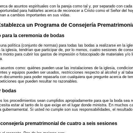
erca de asuntos espirituales con la pareja como tal y, por separado con cad
portunidad para hablarles acerca de reconocer a Cristo como el Señor del hog
man a cambios importantes en sus vidas.
stablezca un Programa de Consejería Prematrimoni
o para la ceremonia de bodas
 una política (conjunto de normas) para todas las bodas a realizarse en la iglesi
a iglesia, tendrían que participar de, por lo menos, cuatro sesiones de conse
un monto para cubrir los gastos de impresión o fotocopiado de materiales y/o 
a.
 asuntos como: quiénes pueden usar las instalaciones de la iglesia, condicio
ntes y equipos pueden ser usados, restricciones respecto al alcohol y al taba
n documento para poder repasarla con cualquiera que pregunte acerca de tener
peticiones que pueden resultar no razonables.
ar bodas
s los procedimientos sean cumplidos apropiadamente para que la boda sea re
cesita estar al tanto de lo que exige en el lugar donde ministra. En muchos ca
na gubernamental. Si usted no cumple son sus responsabilidades, el resultado
consejería prematrimonial de cuatro a seis sesiones