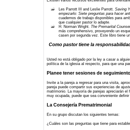
Existen varios recursos excelentes para orientarl
Les Parrott III and Leslie Parrott.
Saving Y
empezarlo: Siete preguntas para hacer an
cuadernos de
trabajo disponibles para am
que cualquier pastor lo adapte.
H. Norman Wright.
The Premarital Counse
más comprehensivo, proveyendo
un esque
casen por segunda
vez. Este libro tiene 
Como pastor tiene la responsabilidad
Usted no está obligado por la ley a casar a alguie
política de la iglesia al respecto, para que una pa
Planee tener sesiones de seguimient
Invite a la pareja a regresar para una visita, a
pareja puede compartir sus experiencias de ajust
matrimonio. La mayoría de parejas apreciarán el 
muy ocupada, puede que sea conveniente definir es
La Consejería Prematrimonial
En su grupo discutan los siguientes temas:
¿Cuáles son las preguntas que tiene para establ