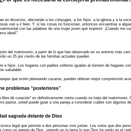
 en divorcios, afectando a los cónyuges, a los hijos, a la iglesia y a la soci
cosas van a ir bien. Y, si las cosas no funcionan, entonces encuentras a algui
 matrimonial con las palabras de una mujer joven que expresó: ¡Cuando me ca
evo ideal!”
sión del matrimonio, a partir de lo que han observado en su entorno más cer
ólo un 25 por ciento de las familias actuales pueden
re e hijos. Los hogares con padres solteros igualan al número de hogares co
io saludable.
parejas que estén planeando casarse, pueden obtener mejor comprensión ace
ene problemas “posteriores”
 libra de curación” es definitivamente cierta cuando se trata del matrimonio. 
mo pastor, usted puede guiar a una pareja a considerar cuáles son algunos d
dad sagrada delante de Dios
ceso legal que permite a dos personas vivir juntas. Los votos que dos perso
a como un agente de Dios, uniendo en la tierra lo que Dios ha unido en el cie