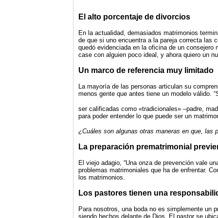
El alto porcentaje de divorcios
En la actualidad, demasiados matrimonios terminan
de que si uno encuentra a la pareja correcta las 
quedó evidenciada en la oficina de un consejero
case con alguien poco ideal, y ahora quiero un nu
Un marco de referencia muy limitado
La mayoría de las personas articulan su compren
menos gente que antes tiene un modelo válido. “S
ser calificadas como «tradicionales» –padre, mad
para poder entender lo que puede ser un matrimon
¿Cuáles son algunas otras maneras en que, las 
La preparación prematrimonial previ
El viejo adagio, “Una onza de prevención vale una
problemas matrimoniales que ha de enfrentar. Co
los matrimonios.
Los pastores tienen una responsabili
Para nosotros, una boda no es simplemente un pro
siendo hechos delante de Dios. El pastor se ubic