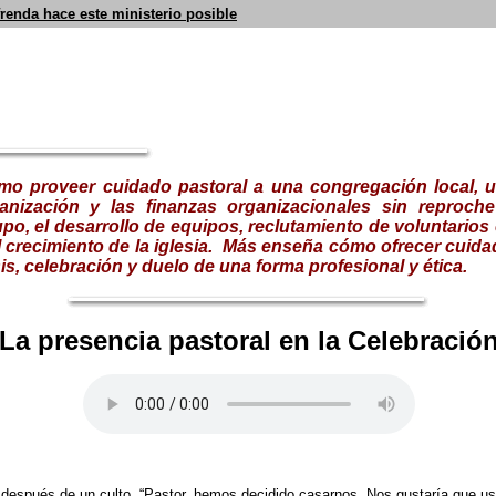
frenda hace este ministerio posible
mo proveer cuidado pastoral a una congregación local, u
anización y las finanzas organizacionales sin reproche
po, el desarrollo de equipos, reclutamiento de voluntarios
 crecimiento de la iglesia.
Más enseña cómo ofrecer cuidad
sis, celebración y duelo de una forma profesional y ética.
La presencia pastoral en la Celebració
ca después de un culto. “Pastor, hemos decidido casarnos. Nos gustaría que u