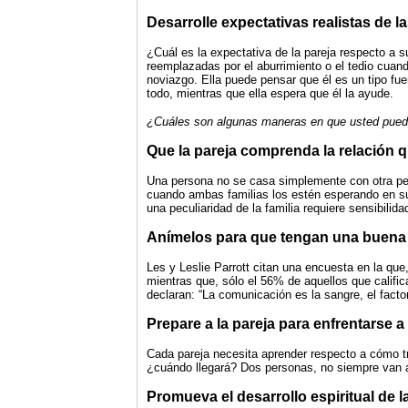
Desarrolle expectativas realistas de l
¿Cuál es la expectativa de la pareja respecto a
reemplazadas por el aburrimiento o el tedio cuan
noviazgo. Ella puede pensar que él es un tipo fuer
todo, mientras que ella espera que él la ayude.
¿Cuáles son algunas maneras en que usted puede
Que la pareja comprenda la relación q
Una persona no se casa simplemente con otra per
cuando ambas familias los estén esperando en su
una peculiaridad de la familia requiere sensibili
Anímelos para que tengan una buen
Les y Leslie Parrott citan una encuesta en la qu
mientras que, sólo el 56% de aquellos que califi
declaran: “La comunicación es la sangre, el facto
Prepare a la pareja para enfrentarse a 
Cada pareja necesita aprender respecto a cómo tra
¿cuándo llegará? Dos personas, no siempre van a 
Promueva el desarrollo espiritual de l