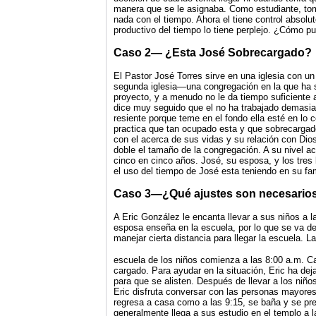
manera que se le asignaba. Como estudiante, to
nada con el tiempo. Ahora el tiene control absolu
productivo del tiempo lo tiene perplejo. ¿Cómo p
Caso 2— ¿Esta José Sobrecargado?
El Pastor José Torres sirve en una iglesia con u
segunda iglesia—una congregación en la que ha s
proyecto, y a menudo no le da tiempo suficiente
dice muy seguido que el no ha trabajado demas
resiente porque teme en el fondo ella esté en lo
practica que tan ocupado esta y que sobrecarga
con el acerca de sus vidas y su relación con Dio
doble el tamaño de la congregación. A su nivel ac
cinco en cinco años. José, su esposa, y los tres
el uso del tiempo de José esta teniendo en su f
Caso 3—¿Qué ajustes son necesario
A Eric González le encanta llevar a sus niños a 
esposa enseña en la escuela, por lo que se va d
manejar cierta distancia para llegar la escuela. La
escuela de los niños comienza a las 8:00 a.m. 
cargado. Para ayudar en la situación, Eric ha dej
para que se alisten. Después de llevar a los niñ
Eric disfruta conversar con las personas mayores
regresa a casa como a las 9:15, se baña y se pr
generalmente llega a sus estudio en el templo a l