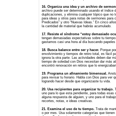
16. Organiza una idea y un archivo de sermon
archivo puede ser determinado usando el índice de 
duplicaciones, y elimina cualquier tópico que no
para ideas y otros para notas de sermones para
Predicados” y otro “Nuevas Ideas.” En cinco año
la cantidad de material que habrás acumulado.
17. Resiste el síndrome “estoy demasiado oc
tengan demasiadas expectativas sobre tu tiempo.
gastamos casi una hora al día buscando papeles q
18. Busca balance entre ser y hacer.
Porque por
envolvimiento y tiempos de retiro total, es fácil pa
ignora la otra parte. Las actividades deben dar má
tiempo de soledad con Dios necesitan dar más at
encontró renovación en retiros que lo energizaban
19. Programa un afinamiento bimensual.
Anota
para revisar tu horario. Habla con Dios para ver 
logrando hacer desde que organizaste tu vida.
20. Usa recipientes para organizar tu trabajo.
T
uno para lo que esta pendiente, para todas esas
alguna respuesta de alguien, y uno para el trabaj
recortes, notas, e ideas creativas.
21. Examina el uso de tu tiempo.
Trata de mant
o por mes. Usa solamente categorías que tienen se