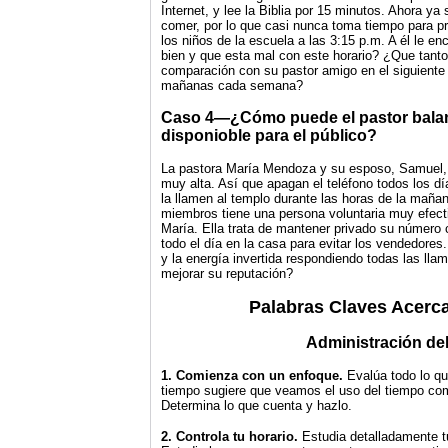
Internet, y lee la Biblia por 15 minutos. Ahora y
comer, por lo que casi nunca toma tiempo para pre
los niños de la escuela a las 3:15 p.m. A él le e
bien y que esta mal con este horario? ¿Que tanto
comparación con su pastor amigo en el siguiente 
mañanas cada semana?
Caso 4—¿Cómo puede el pastor balanc
disponioble para el público?
La pastora María Mendoza y su esposo, Samuel, vi
muy alta. Así que apagan el teléfono todos los dí
la llamen al templo durante las horas de la maña
miembros tiene una persona voluntaria muy efecti
María. Ella trata de mantener privado su número
todo el día en la casa para evitar los vendedores.
y la energía invertida respondiendo todas las lla
mejorar su reputación?
Palabras Claves Acerca
Administración d
1. Comienza con un enfoque.
Evalúa todo lo qu
tiempo sugiere que veamos el uso del tiempo como
Determina lo que cuenta y hazlo.
2. Controla tu horario.
Estudia detalladamente t