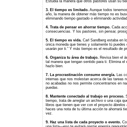
Estudia la manera que otros pastores usan su t
3. El tiempo es limitado.
Aunque todos tenemos 
año, la manera de obtener más tiempo no es busca
eliminando tiempo gastado o eliminando activida
4. Trata de pensar en ahorrar tiempo.
Cada acci
consecuencias. Y los pastores, sin pensar, prosi
5. El tiempo es vida.
Carl Sandberg estaba en lo 
única moneda que tienes y solamente tú puedes d
usarán por ti.” Y más tiempo es el resultado de pr
6. Organiza tu área de trabajo.
Revisa bien el á
tal manera que tengan sentido para ti. Elimina e
hazlo bien.
7. La procrastinación consume energía.
Las co
internas que nos molestan acerca de las tareas 
no acabadas no nos permite concentrarnos en nad
puedas.
8. Mantente conectado al trabajo en proceso.
S
tiempo, trata de arreglar un archivo o una caja q
libros que tienen que ver con el proyecto ábrelos
haces una nota de tu última acción te ahorrará 
vez.
9. Haz una lista de cada proyecto o evento.
Con
una lista—eso te evitará gastar energía preguntán