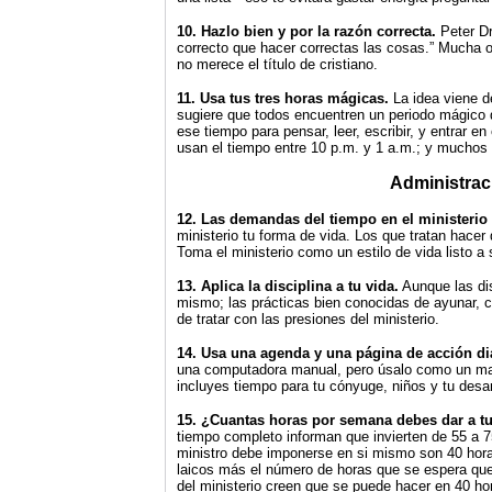
10. Hazlo bien y por la razón correcta.
Peter Dr
correcto que hacer correctas las cosas.” Mucha 
no merece el título de cristiano.
11. Usa tus tres horas mágicas.
La idea viene d
sugiere que todos encuentren un periodo mágico 
ese tiempo para pensar, leer, escribir, y entrar e
usan el tiempo entre 10 p.m. y 1 a.m.; y muchos 
Administrac
12. Las demandas del tiempo en el ministerio 
ministerio tu forma de vida. Los que tratan hacer d
Toma el ministerio como un estilo de vida listo 
13. Aplica la disciplina a tu vida.
Aunque las dis
mismo; las prácticas bien conocidas de ayunar, co
de tratar con las presiones del ministerio.
14. Usa una agenda y una página de acción dia
una computadora manual, pero úsalo como un map
incluyes tiempo para tu cónyuge, niños y tu desar
15. ¿Cuantas horas por semana debes dar a tu
tiempo completo informan que invierten de 55 a 75
ministro debe imponerse en si mismo son 40 hora
laicos más el número de horas que se espera que 
del ministerio creen que se puede hacer en 40 h