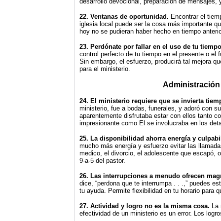
desarrollo devocional, preparación de mensajes, y
22. Ventanas de oportunidad.
Encontrar el tiem
iglesia local puede ser la cosa más importante 
hoy no se pudieran haber hecho en tiempo anterio
23. Perdónate por fallar en el uso de tu tiempo
control perfecto de tu tiempo en el presente o el
Sin embargo, el esfuerzo, producirá tal mejora q
para el ministerio.
Administración 
24. El ministerio requiere que se invierta tiem
ministerio, fue a bodas, funerales, y adoró con s
aparentemente disfrutaba estar con ellos tanto c
impresionante como El se involucraba en los deta
25. La disponibilidad ahorra energía y culpab
mucho más energía y esfuerzo evitar las llamada
medico, el divorcio, el adolescente que escapó, o
9-a-5 del pastor.
26. Las interrupciones a menudo ofrecen magn
dice, “perdona que te interrumpa . . .,” puedes es
tu ayuda. Permite flexibilidad en tu horario para 
27. Actividad y logro no es la misma cosa.
La 
efectividad de un ministerio es un error. Los logr