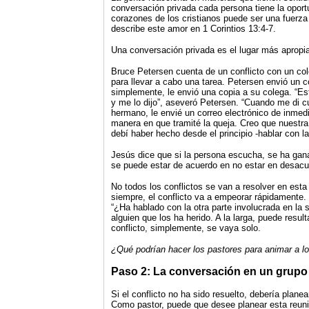
conversación privada cada persona tiene la oport
corazones de los cristianos puede ser una fuerza
describe este amor en 1 Corintios 13:4-7.
Una conversación privada es el lugar más apropia
Bruce Petersen cuenta de un conflicto con un col
para llevar a cabo una tarea. Petersen envió un co
simplemente, le envió una copia a su colega. “Est
y me lo dijo”, aseveró Petersen. “Cuando me di 
hermano, le envié un correo electrónico de inmed
manera en que tramité la queja. Creo que nuestra r
debí haber hecho desde el principio -hablar con l
Jesús dice que si la persona escucha, se ha gana
se puede estar de acuerdo en no estar en desacu
No todos los conflictos se van a resolver en esta
siempre, el conflicto va a empeorar rápidamente.
“¿Ha hablado con la otra parte involucrada en la s
alguien que los ha herido. A la larga, puede result
conflicto, simplemente, se vaya solo.
¿Qué podrían hacer los pastores para animar a los
Paso 2: La conversación en un grupo
Si el conflicto no ha sido resuelto, debería plane
Como pastor, puede que desee planear esta reuni