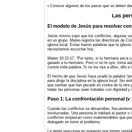
• Conocer algunos de los pasos que se deben dar p
Las per
El modelo de Jesús para resolver con
Jesús mismo supo que los conflictos, algunas vec
en un grupo. Mateo registra las directrices de Cri
iglesia local. Estas fueron palabras que la igles
necesitamos escuchar hoy.
Mateo 18:15-17, “Por tanto, si tu hermano peca con
ganado a tu hermano. Pero si no te oye, toma aún
conste toda palabra. Si no los oye a ellos, dilo a la
El hecho de que Jesús haya usado la palabra “pec
para dirigir la disciplina en la iglesia local. Si
que sientan que han pecado en contra de la otra 
todas las personas sean tratadas con dignidad y
Paso 1: La confrontación personal (v 
Cuando los conflictos se desarrollan, frecuenteme
involucradas. Una persona le hablará al pastor o
conflictos empiezan como malentendidos que podr
dialogado en torno al problema.
La gente reacciona en maneras que tienen sentid