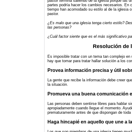
pastor termina saliendo de la iglesia porque las d
partes podría hacer los cambios necesarios. En c
tiempo han acomodado su estilo al de la iglesia 
pastor.
¿Es malo que una iglesia tenga cierto estilo? De
las personas?
¿Cuál factor siente que es el más significativo par
Resolución de l
Es imposible tratar con un tema tan complejo en
hay que tomar para tratar hallar solución a los conf
Provea información precisa y útil sobr
La gente que recibe la información debe creer qu
la situación.
Promueva una buena comunicación en
Las personas deben sentirse libres para hablar s
apropiadamente cuando llegue el momento. Ayude 
prematuramente antes de que dispongan de toda l
Haga hincapié en aquello que une a la 
Los que son miembros de una iglesia tienen muc