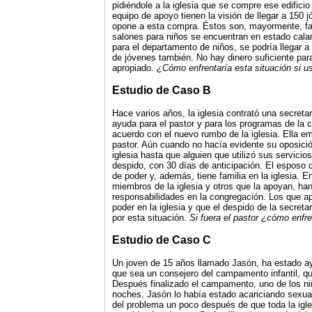
pidiéndole a la iglesia que se compre ese edificio 
equipo de apoyo tienen la visión de llegar a 15
opone a esta compra. Éstos son, mayormente, fam
salones para niños se encuentran en estado calami
para el departamento de niños, se podría llegar a
de jóvenes también. No hay dinero suficiente pa
apropiado.
¿Cómo
enfrentaría esta situación si u
Estudio de Caso B
Hace varios años, la iglesia contrató una secret
ayuda para el pastor y para los programas de la c
acuerdo con el nuevo rumbo de la iglesia. Ella em
pastor. Aún cuando no hacía evidente su oposición,
iglesia hasta que alguien que utilizó sus servicio
despido, con 30 días de anticipación. El esposo d
de poder y, además, tiene familia en la iglesia. E
miembros de la iglesia y otros que la apoyan, h
responsabilidades en la congregación. Los que ap
poder en la iglesia y que el despido de la secret
por esta situación.
Si fuera el pastor ¿cómo enfre
Estudio de Caso C
Un joven de 15 años llamado Jasón, ha estado ay
que sea un consejero del campamento infantil, q
Después finalizado el campamento, uno de los niñ
noches, Jasón lo había estado acariciando sexual
del problema un poco después de que toda la igle