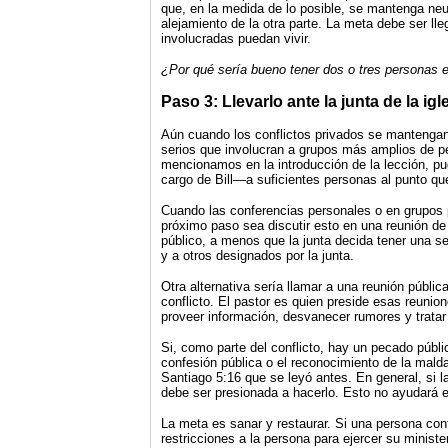
que, en la medida de lo posible, se mantenga neutr
alejamiento de la otra parte. La meta debe ser lle
involucradas puedan vivir.
¿Por qué sería bueno tener dos o tres personas e
Paso 3: Llevarlo ante la junta de la igl
Aún cuando los conflictos privados se mantengan
serios que involucran a grupos más amplios de p
mencionamos en la introducción de la lección, pu
cargo de Bill—a suficientes personas al punto qu
Cuando las conferencias personales o en grupos 
próximo paso sea discutir esto en una reunión de l
público, a menos que la junta decida tener una se
y a otros designados por la junta.
Otra alternativa sería llamar a una reunión públi
conflicto. El pastor es quien preside esas reunio
proveer información, desvanecer rumores y tratar 
Si, como parte del conflicto, hay un pecado púb
confesión pública o el reconocimiento de la malda
Santiago 5:16 que se leyó antes. En general, si 
debe ser presionada a hacerlo. Esto no ayudará e
La meta es sanar y restaurar. Si una persona conf
restricciones a la persona para ejercer su minister