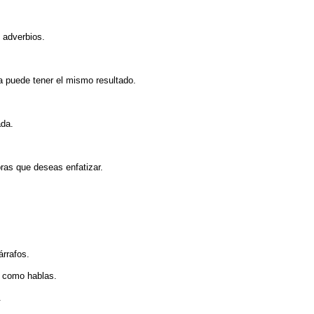
 adverbios.
a puede tener el mismo resultado.
ada.
abras que deseas enfatizar.
árrafos.
e como hablas.
.