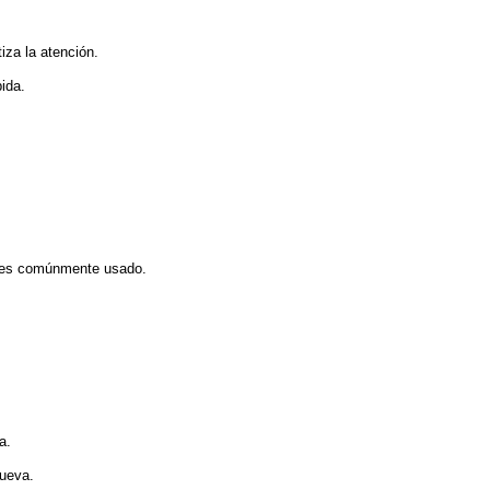
iza la atención.
ida.
n
ue es comúnmente usado.
a.
nueva.