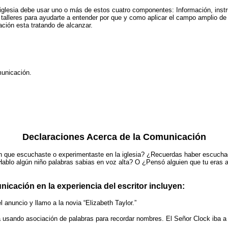
iglesia debe usar uno o más de estos cuatro componentes: Información, instruc
 talleres para ayudarte a entender por que y como aplicar el campo amplio de l
ación esta tratando de alcanzar.
municación.
Declaraciones Acerca de la Comunicación
 que escuchaste o experimentaste en la iglesia? ¿Recuerdas haber escuchad
¿Hablo algún niño palabras sabias en voz alta? O ¿Pensó alguien que tu eras
cación en la experiencia del escritor incluyen:
anuncio y llamo a la novia “Elizabeth Taylor.”
ba usando asociación de palabras para recordar nombres. El Señor Clock iba a 