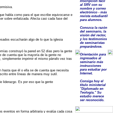
Inscripción fácil
al SRV con su
ermisiva.
nombre y correo
electrónico - más
que habla como para el que escribe equivocarse e
revista estudiantil
er sobre enfatizada. Afecta casi cada fase del
para alumnos.
Conozca la razón
del seminario, la
visión del rector,
y los testimonios
sados escucharán algo de lo que la iglesia
de seminaristas
preparándose.
mías construyó la pared en 52 días pero la gente
O
rientación para
e de cuenta que la mayoría de la gente no
ingresados al
, simplemente imprimir el mismo párrafo vez tras
seminario más
instrucciones
para estudiar por
 hasta que él o ella se de cuenta que necesita
Internet.
crito entre líneas de manera muy sutil.
Consig
a
hoy el
 liderazgo. Es por eso que la gente
título ministerial
"Diplomado en
Teología."
Su
estudio
merece
ser
reconocido
.
os eventos en forma arbitraria y evalúa cada cosa