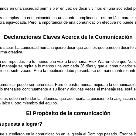
vivimos en una sociedad permisible” en vez de decir vivimos en una sociedad p
ejemplos. La comunicación es un asunto complicado – es tan fácil para el 
labra equivocada. Pero la importancia de una comunicación efectiva no puede s
Declaraciones Claves Acerca de la Comunicación
 saber. La curiosidad humana quiere decir que aun los que parecen desintere
rma creativa.
an ser repetidas—a lo menos una vez a la semana. Rick Warren dice que Nehe
el mensaje se repita a lo menos una vez cada 26 días y que el comunicador s
enos siete veces. Pero la repetición debe presentarse de manera interesante
omunicar puede ser aprendida. Pero el pastor nunca mejorará la comunicación
o mensajes continuamente a su líder y algunas veces el mensaje real está es
es deben entender la influencia que acompaña la posición o la asignación de
laico u otro miembro del equipo.
El Propósito de la comunicación
supuesta a lograr?
ue sucedieron en la comunicación en la iglesia el Domingo pasado. Escribe l