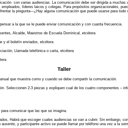
icación
con varias audiencias. La comunicación debe ser dirigida a muchas 
, empleados, líderes laicos y colegas. Para propósitos organizacionales, pu
e enfrentar la pregunta—¿Hay alguna comunicación que puede usarse para tod
pensar a la que se le puede enviar comunicación y con cuanta frecuencia.
entes, Alcalde, Maestros de Escuela Dominical, etcétera
ar y el boletín enviados, etcétera
ciación, Llamada telefónica o carta, etcétera
tera
Taller
io anual que muestra como y cuando se debe compartir la comunicación.
n. Seleccionen 2-3 piezas y expliquen cual de los cuatro componentes – infor
s para comunicar que las que se imagina.
itados, Habrá que escoger cuales audiencias se van a cubrir. Sin embargo, con
 ausente, y participante activo se puede llamar por teléfono una vez a la se