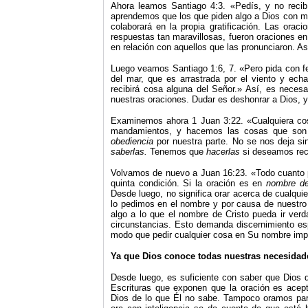
Ahora leamos Santiago 4:3. «Pedís, y no recibí
aprendemos que los que piden algo a Dios con m
colaborará en la propia gratificación. Las orac
respuestas tan maravillosas, fueron oraciones en 
en relación con aquellos que las pronunciaron. 
Luego veamos Santiago 1:6, 7. «Pero pida con f
del mar, que es arrastrada por el viento y ech
recibirá cosa alguna del Señor.» Así, es neces
nuestras oraciones. Dudar es deshonrar a Dios, y
Examinemos ahora 1 Juan 3:22. «Cualquiera cos
mandamientos, y hacemos las cosas que son a
obediencia
por nuestra parte. No se nos deja si
saberlas.
Tenemos que
hacerlas
si deseamos reci
Volvamos de nuevo a Juan 16:23. «Todo cuanto p
quinta condición. Si la oración es en
nombre de
Desde luego, no significa orar acerca de cualqui
lo pedimos en el nombre y por causa de nuestro 
algo a lo que el nombre de Cristo pueda ir ver
circunstancias. Esto demanda discernimiento esp
modo que pedir cualquier cosa en Su nombre imp
Ya que Dios conoce todas nuestras necesidad
Desde luego, es suficiente con saber que Dios 
Escrituras que exponen que la oración es acep
Dios de lo que Él no sabe. Tampoco oramos par