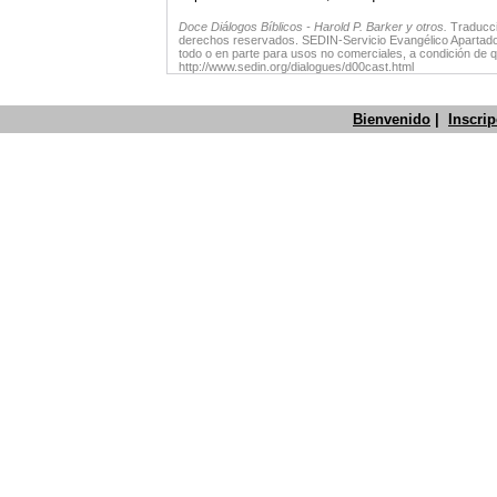
Doce Diálogos Bíblicos -
Harold P. Barker y otros.
Traducci
derechos reservados. SEDIN-Servicio Evangélico Apartad
todo o en parte para usos no comerciales, a condición de q
http://www.sedin.org/dialogues/d00cast.html
Bienvenido
|
Inscri