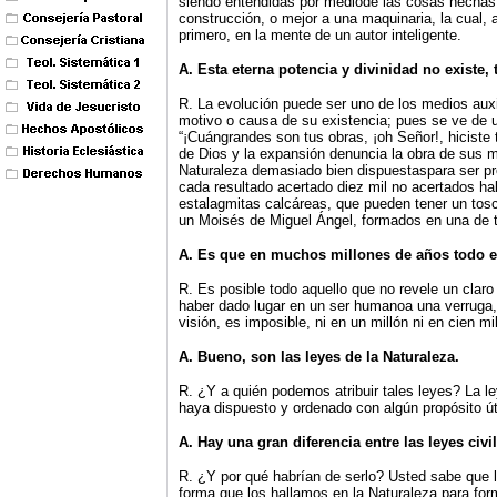
siendo entendidas por mediode las cosas hechas,
construcción, o mejor a una maquinaria, la cual
primero, en la mente de un autor inteligente.
A. Esta eterna potencia y divinidad no existe,
R. La evolución puede ser uno de los medios auxi
motivo o causa de su existencia; pues se ve de u
“¡Cuángrandes son tus obras, ¡oh Señor!, hiciste 
de Dios y la expansión denuncia la obra de sus 
Naturaleza demasiado bien dispuestaspara ser pro
cada resultado acertado diez mil no acertados ha
estalagmitas calcáreas, que pueden tener un tosc
un Moisés de Miguel Ángel, formados en una de ta
A. Es que en muchos millones de años todo e
R. Es posible todo aquello que no revele un claro
haber dado lugar en un ser humanoa una verruga, 
visión, es imposible, ni en un millón ni en cien m
A. Bueno, son las leyes de la Naturaleza.
R. ¿Y a quién podemos atribuir tales leyes? La le
haya dispuesto y ordenado con algún propósito úti
A. Hay una gran diferencia entre las leyes civi
R. ¿Y por qué habrían de serlo? Usted sabe que l
forma que los hallamos en la Naturaleza para for