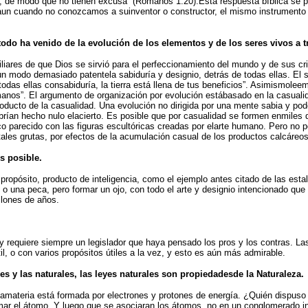
 de modo que no tienen excusa” (Romanos 1:20).Esta respuesta bíblica se p
, aun cuando no conozcamos a suinventor o constructor, el mismo instrumento
 todo ha venido de la evolución de los elementos y de los seres vivos a 
liares de que Dios se sirvió para el perfeccionamiento del mundo y de sus cr
n modo demasiado patentela sabiduría y designio, detrás de todas ellas. El 
todas ellas consabiduría, la tierra está llena de tus beneficios”. Asimismolee
manos”. El argumento de organización por evolución estábasado en la casual
ducto de la casualidad. Una evolución no dirigida por una mente sabia y pod
brían hecho nulo elacierto. Es posible que por casualidad se formen enmiles 
o parecido con las figuras escultóricas creadas por elarte humano. Pero no p
les grutas, por efectos de la acumulación casual de los productos calcáreos
s posible.
 propósito, producto de inteligencia, como el ejemplo antes citado de las est
o una peca, pero formar un ojo, con todo el arte y designio intencionado que 
illones de años.
y requiere siempre un legislador que haya pensado los pros y los contras. Las
l, o con varios propósitos útiles a la vez, y esto es aún más admirable.
les y las naturales, las leyes naturales son propiedadesde la Naturaleza.
amateria está formada por electrones y protones de energía. ¿Quién dispuso 
mar el átomo. Y luego que se asociaran los átomos, no en un conglomerado in