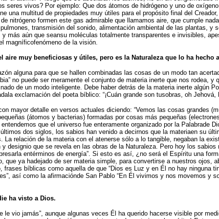
los seres vivos? Por ejemplo: Que dos átomos de hidrógeno y uno de oxígen
e una multitud de propiedades muy útiles para el propósito final del Creador
 de nitrógeno formen este gas admirable que llamamos aire, que cumple nad
 pulmones, transmisión del sonido, alimentación ambiental de las plantas, y 
ra, y más aún que seansu moléculas totalmente transparentes e invisibles, a
 el magníficofenómeno de la visión.
l aire muy beneficiosas y útiles, pero es la Naturaleza que lo ha hecho a
razón alguna para que se hallen combinadas las cosas de un modo tan acertad
“sabia” no puede ser meramente el conjunto de materia inerte que nos rodea, y
binado de un modo inteligente. Debe haber detrás de la materia inerte algún 
la exclamación del poeta bíblico: “¡Cuán grande son tusobras, oh Jehová, hi
só con mayor detalle en versos actuales diciendo: “Vemos las cosas grandes
pequeñas (átomos y bacterias) formadas por cosas más pequeñas (electrones, 
r fe entendemos que el universo fue enteramente organizado por la Palabrade 
s últimos dos siglos, los sabios han venido a decirnos que la materiaen su 
 La relación de la materia con el atenerse sólo a lo tangible, negaban la existe
ón y designio que se revela en las obras de la Naturaleza. Pero hoy los sabio
esarla entérminos de energía”. Si esto es así, ¿no será el Espíritu una for
, que ya hadejado de ser materia simple, para convertirse a nuestros ojos, ab
rases bíblicas como aquella de que “Dios es Luz y en Él no hay ninguna tini
ombres”, así como la afirmaciónde San Pablo “En Él vivimos y nos movemos 
ie ha visto a Dios.
die le vio jamás”, aunque algunas veces Él ha querido hacerse visible por med