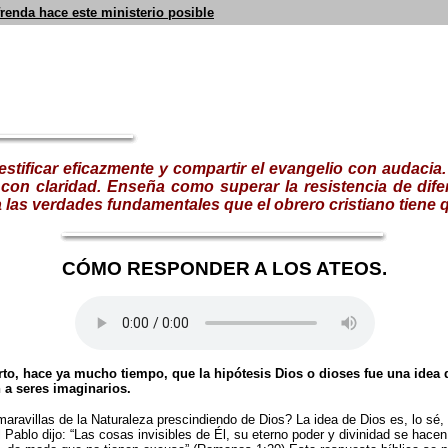
frenda hace este ministerio posible
estificar eficazmente y compartir el evangelio con audacia
con claridad. Enseña como superar la resistencia de dife
las verdades fundamentales que el obrero cristiano tiene q
CÓMO RESPONDER A LOS ATEOS.
rto, hace ya mucho tiempo, que la hipótesis Dios o dioses fue una idea 
 a seres imaginarios.
ravillas de la Naturaleza prescindiendo de Dios? La idea de Dios es, lo sé,
Pablo dijo: “Las cosas invisibles de Él, su eterno poder y divinidad se hace