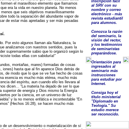
Inscripción fácil
o formen el maravilloso elemento que llamamos
al SRV con su
, que era la vida en nuestro planeta. No menos
nombre y correo
a menos que seis objetivos maravillosamente
electrónico - más
sobre todo la separación del abundante vapor de
revista estudiantil
pesar de estar más apretadas y ser más pesadas
para alumnos.
Conozca la razón
sí.
del seminario, la
visión del rector,
o. Por esto algunos llaman ala Naturaleza, la
y los testimonios
 que analizamos con nuestros sentidos, pues la
de seminaristas
Poder supremamente sabio que lo organizó según lo
preparándose.
ciste todas ellas con sabiduría!”
O
rientación para
 (mundos, montañas, mares) formadas de cosas
ingresados al
iones) hasta que al fin aparece Dios detrás de
seminario más
Dios, de modo que lo que se ve fue hecho de cosas
instrucciones
última esencia es mucho más etérea, mucho más
para estudiar por
ncia del espíritu, aun cuando ello les llevara al
Internet.
s nos dicen… “La materia ha dejado de ser lo que
ma superior de energía y Dios mismo la Energía
Consig
a
hoy el
iertos por la ciencia, en un universo de luz
título ministerial
ebla” y la no menos enfática e incontestable “En
"Diplomado en
y somos” (Hechos 16:28), se hacen mucho más
Teología."
Su
estudio
merece
ser
reconocido
.
io de un desenvolvimiento o materialización de sí