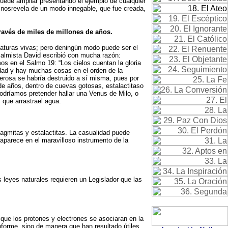
uede ampliar presentando el ejemplo de cualquier
 nosrevela de un modo innegable, que fue creada,
través de miles de millones de años.
iaturas vivas; pero deningún modo puede ser el
salmista David escribió con mucha razón:
mos en el Salmo 19: “Los cielos cuentan la gloria
idad y hay muchas cosas en el orden de la
erosa se habría destruido a sí misma, pues por
de años, dentro de cuevas gotosas, estalactitaso
odríamos pretender hallar una Venus de Milo, o
 que arrastrael agua.
alagmitas y estalactitas. La casualidad puede
aparece en el maravilloso instrumento de la
 leyes naturales requieren un Legislador que las
que los protones y electrones se asociaran en la
forme, sino de manera que han resultado útiles