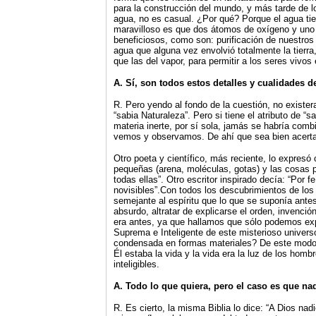
para la construcción del mundo, y más tarde de 
agua, no es casual. ¿Por qué? Porque el agua tien
maravilloso es que dos átomos de oxígeno y uno
beneficiosos, como son: purificación de nuestros
agua que alguna vez envolvió totalmente la tier
que las del vapor, para permitir a los seres vivos
A. Sí, son todos estos detalles y cualidades de
R. Pero yendo al fondo de la cuestión, no existe
“sabia Naturaleza”. Pero si tiene el atributo de 
materia inerte, por sí sola, jamás se habría com
vemos y observamos. De ahí que sea bien acertada
Otro poeta y científico, más reciente, lo expre
pequeñas (arena, moléculas, gotas) y las cosas 
todas ellas”. Otro escritor inspirado decía: “Po
novisibles”.Con todos los descubrimientos de lo
semejante al espíritu que lo que se suponía antes.
absurdo, altratar de explicarse el orden, invenci
era antes, ya que hallamos que sólo podemos expr
Suprema e Inteligente de este misterioso universo
condensada en formas materiales? De este modo, f
Él estaba la vida y la vida era la luz de los h
inteligibles.
A. Todo lo que quiera, pero el caso es que nad
R. Es cierto, la misma Biblia lo dice: “A Dios na