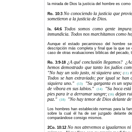
la mirada de Dios la justicia del hombre es como
No conociendo la justicia que provi
Ro. 10:3
sometieron a la justicia de Dios.
Todos somos como gente impura; 
Is. 64:6
inmundicia. Todos nos marchitamos como hoja
Aunque el estado pecaminoso del hombre se 
descripción más completa y final que la que se
caso de otras evaluaciones bíblicas del pecado,
¿A qué conclusión llegamos?
¿Ac
Ro. 3:9-18
hemos demostrado que tanto los judíos como
"No hay un solo justo, ni siquiera uno;
n
(
11)
Todos se han extraviado; por igual se han 
siquiera uno."
"Su garganta es un sepul
(13)
de víbora en sus labios."
"Su boca está
(14)
pies para ir a derramar sangre;
dejan rui
(
16)
paz."
"No hay temor de Dios delante de 
(18)
Los hombres han establecido normas para la famil
sobre la cual él ha de ser juzgado delante 
comparándose consigo mismos.
No nos atrevemos a igualarnos ni
2Co. 10:12