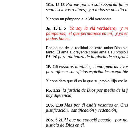
Porque por un solo Espíritu fuim
1Co. 12:13
sean esclavos o libres;
y a todos se nos dio 
Y como un pámpano a
la Vid
verdadera.
Yo soy la vid verdadera,
y m
Jn. 15:1, 5
pámpanos;
el que permanece en mí,
y yo en
podéis hacer.
Por causa de la realidad de esta unión Dios ve 
tanto, Él ama al creyente como ama a su propio H
para alabanza de la gloria de su graci
Ef. 1:6
vosotros también,
como piedras vivas
1P. 2:5
para ofrecer sacrificios espirituales aceptabl
Y considera que él es lo que su propio Hijo es: la 
la justicia de Dios por medio de la f
Ro. 3:22
hay diferencia,
Mas por él estáis vosotros en Cris
1Co. 1:30
justificación,
santificación y redención;
Al que no conoció pecado,
por no
2Co. 5:21
justicia de Dios en él.