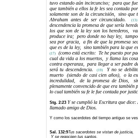
tuvo estando aún incircunciso;
para que fue
que también a ellos la fe les sea contada por 
solamente son de la circuncisión,
sino que 
Abraham antes de ser circuncidado.
(13)
descendencia la promesa de que sería hered
los que son de la ley son los herederos,
va
produce ira;
pero donde no hay ley,
tampoc
sea por gracia,
a fin de que la promesa se
que es de la ley,
sino también para la que e
(como está escrito:
Te he puesto por pa
(17)
cual da vida a los muertos,
y llama las cos
contra esperanza,
para llegar a ser padre d
será tu descendencia.
Y no se debilit
(19)
muerto
(siendo de casi cien años),
o la es
incredulidad,
de la promesa de Dios,
si
plenamente convencido de que era también p
lo cual también su fe le fue contada por justic
Y se cumplió
la Escritura
que dice:
Stg. 2:23
llamado amigo de Dios.
Y como los sacerdotes del tiempo antiguo se vest
Sal. 132:9
Tus sacerdotes se vistan de justicia,
Y se regocijen tus santos.