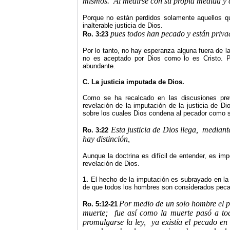
mismos.
Al medirse con su propia medida y 
Porque no están perdidos solamente aquellos q
inalterable justicia de Dios.
pues todos han pecado y están privad
Ro. 3:23
Por lo tanto, no hay esperanza alguna fuera de la 
no es aceptado por Dios como lo es Cristo. 
abundante.
C. La justicia imputada de Dios.
Como se ha recalcado en las discusiones prev
revelación de la imputación de la justicia de D
sobre los cuales Dios condena al pecador como sob
Esta justicia de Dios llega,
mediante
Ro. 3:22
hay distinción,
Aunque la doctrina es difícil de entender, es i
revelación de Dios.
1.
El hecho de la imputación es subrayado en la
de que todos los hombres son considerados peca
Por medio de un solo hombre el p
Ro. 5:12-21
muerte;
fue así como la muerte pasó a to
promulgarse la ley,
ya existía el pecado en