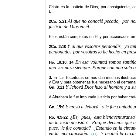
Cristo es la justicia de Dios; por consiguiente, 
Él.
Al que no conoció pecado,
por no
2Co. 5:21
justicia de Dios en él.
Ellos están completos en Él y perfeccionados en
Y al que vosotros perdonáis,
yo ta
2Co. 2:10
perdonado,
por vosotros lo he hecho en pres
En esa voluntad somos santifi
He. 10:10, 14
una vez para siempre. Porque con una sola of
3.
En las Escrituras se nos dan muchas ilustracio
y Eva y para obtenerlas fue necesario el derrama
Y Jehová Dios hizo al hombre y a su 
Gn. 3:21
A Abraham le fue imputada justicia por haber creí
Y creyó a Jehová,
y le fue contado p
Gn. 15:6
¿Es,
pues,
esta bienaventuranza 
Ro. 4:9-22
de la incircuncisión?
Porque decimos que a 
pues,
le fue contada?
¿Estando en la circun
en la incircuncisión.
Y recibió la circu
(11)