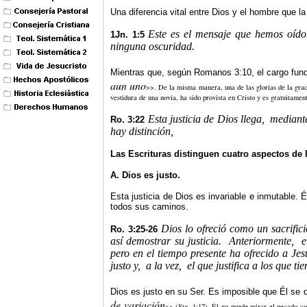
Una diferencia vital entre Dios y el hombre que
la
Este es el mensaje que hemos oído
1Jn. 1:5
ninguna oscuridad.
Mientras que, según Romanos 3:10, el cargo fu
aun uno
>>. De la misma manera, una de las glorias de la grac
vestidura de una novia, ha sido provista en Cristo y es gratuitamen
Esta justicia de Dios llega,
mediante
Ro. 3:22
hay distinción,
Las Escrituras distinguen cuatro aspectos de la
A. Dios es justo.
Esta justicia de Dios es invariable e inmutable. É
todos sus caminos.
Dios lo ofreció como un sacrifici
Ro. 3:25-26
así demostrar su justicia.
Anteriormente,
e
pero en el tiempo presente ha ofrecido a Jesu
justo y,
a la vez,
el que justifica a los que ti
Dios es justo en su Ser. Es imposible que Él se d
de variación
>> (Stg. 1:17). Él no puede mirar el pecado co