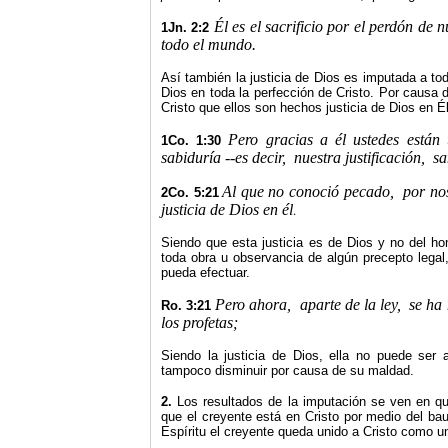
Él es el sacrificio por el perdón de 
1Jn. 2:2
todo el mundo.
Así también la justicia de Dios es imputada a t
Dios en toda la perfección de Cristo. Por causa 
Cristo que ellos son hechos justicia de Dios en Él
Pero gracias a él ustedes están 
1Co. 1:30
sabiduría --es decir,
nuestra justificación,
sa
Al que no conoció pecado,
por no
2Co. 5:21
justicia de Dios en él
.
Siendo que esta justicia es de Dios y no del h
toda obra u observancia de algún precepto legal
pueda efectuar.
Pero ahora,
aparte de la ley,
se ha 
Ro. 3:21
los profetas;
Siendo la justicia de Dios, ella no puede ser
tampoco disminuir por causa de su maldad.
2.
Los resultados de la imputación se ven en que
que el creyente está en Cristo por medio del baut
Espíritu el creyente queda unido a Cristo como 