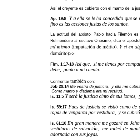
Así el creyente es cubierto con el manto de la jus
Y a ella se le ha concedido que se v
Ap. 19:8
fino es las acciones justas de los santos.
La actitud del apóstol Pablo hacia Filemón es 
Refiriéndose al esclavo Onésimo, dice el apósto
mí mismo
(imputación de mérito).
Y si en al
demérito)>>
Así que,
si me tienes por compa
Flm. 1:17-18
debe,
ponlo a mi cuenta.
también
Confrontar
con:
Job 29:14
Me vestía de justicia,
y ella me cubrí
Como manto y diadema era mi rectitud.
Y será la justicia cinto de sus lomos,
Is. 11:5
Pues de justicia se vistió como de 
Is. 59:17
ropas de venganza por vestidura,
y se cubri
En gran manera me gozaré en Jeho
Is. 61:10
vestiduras de salvación,
me rodeó de manto
adornada con sus joyas.