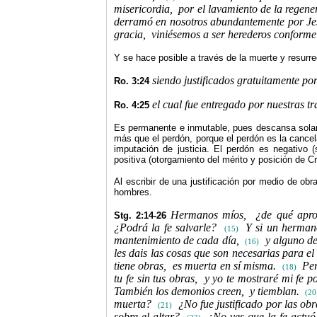
misericordia,
por el lavamiento de la regene
derramó en nosotros abundantemente por Jes
gracia,
viniésemos a ser herederos conforme 
Y se hace posible a través de la muerte y resurre
siendo justificados gratuitamente por
Ro. 3:24
el cual fue entregado por nuestras tr
Ro. 4:25
Es permanente e inmutable, pues descansa solame
más que el perdón, porque el perdón es la cancela
imputación de justicia. El perdón es negativo (
positiva (otorgamiento del mérito y posición de Cr
Al escribir de una justificación por medio de obr
hombres.
Hermanos míos,
¿de qué apro
Stg. 2:14-26
¿Podrá la fe salvarle?
Y si un herman
(15)
mantenimiento de cada día,
y alguno de
(16)
les dais las cosas que son necesarias para el
tiene obras,
es muerta en sí misma.
Per
(18)
tu fe sin tus obras,
y yo te mostraré mi fe p
También los demonios creen,
y tiemblan.
(20
muerta?
¿No fue justificado por las o
(21)
sobre el altar?
¿No ves que la fe actuó