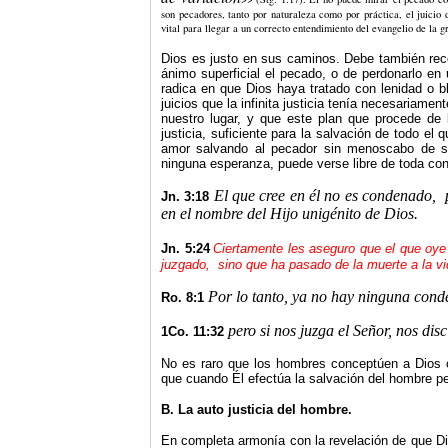
son pecadores, tanto por naturaleza como por práctica, el juicio
vital para llegar a un correcto entendimiento del evangelio de la g
Dios es justo en sus caminos. Debe también rec
ánimo superficial el pecado, o de perdonarlo en u
radica en que Dios haya tratado con lenidad o b
juicios que la infinita justicia tenía necesariame
nuestro lugar, y que este plan que procede d
justicia, suficiente para la salvación de todo el
amor salvando al pecador sin menoscabo de su
ninguna esperanza, puede verse libre de toda co
El que cree en él no es condenado,
Jn. 3:18
en el nombre del Hijo unigénito de Dios.
Jn. 5:24
Ciertamente les aseguro que el que oye
juzgado,
sino que ha pasado de la muerte a la vi
Por lo tanto, ya no hay ninguna conde
Ro. 8:1
pero si nos juzga el Señor, nos d
1Co. 11:32
No es raro que los hombres conceptúen a Dios 
que cuando Él efectúa la salvación del hombre pec
B. La auto justicia del hombre.
En completa armonía con la revelación de que Di