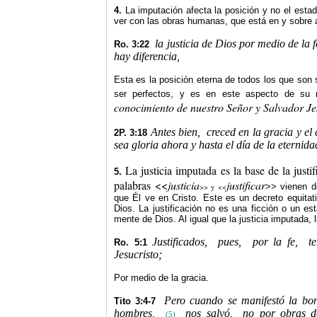
4.
La imputación afecta la posición y no el estado
ver con las obras humanas, que está en y sobre 
la justicia de Dios por medio de la f
Ro. 3:22
hay diferencia,
Esta es la posición eterna de todos los que son s
ser perfectos, y es en este aspecto de su 
conocimiento de nuestro Señor y Salvador Je
Antes bien,
creced en la gracia y el
2P. 3:18
sea gloria ahora y hasta el día de la eternida
La justicia imputada es la base de la just
5.
palabras <<
justicia
justificar
>> vienen de
>> y <<
que Él ve en Cristo. Este es un decreto equitati
Dios. La justificación no es una ficción o un e
mente de Dios. Al igual que la justicia imputada, l
Justificados,
pues,
por la fe,
t
Ro. 5:1
Jesucristo;
Por medio de la gracia.
Pero cuando se manifestó la bon
Tito 3:4-7
hombres,
nos salvó,
no por obras d
(5)