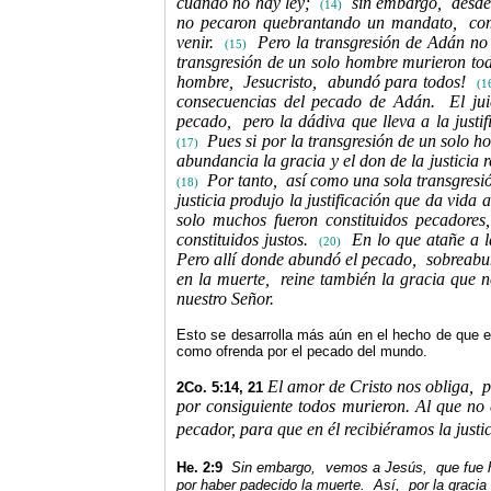
cuando no hay ley;
sin embargo,
desde
(14)
no pecaron quebrantando un mandato,
co
venir.
Pero la transgresión de Adán no
(15)
transgresión de un solo hombre murieron tod
hombre,
Jesucristo,
abundó para todos!
(1
consecuencias del pecado de Adán.
El ju
pecado,
pero la dádiva que lleva a la justi
Pues si por la transgresión de un solo h
(17)
abundancia la gracia y el don de la justicia
Por tanto,
así como una sola transgresi
(18)
justicia produjo la justificación que da vida a
solo muchos fueron constituidos pecadores,
constituidos justos.
En lo que atañe a la
(20)
Pero allí donde abundó el pecado,
sobreabu
en la muerte,
reine también la gracia que n
nuestro Señor.
Esto se desarrolla más aún en el hecho de que e
como ofrenda por el pecado del mundo.
El amor de Cristo nos obliga,
p
2Co. 5:14, 21
por consiguiente todos murieron. Al que no
pecador, para que en él recibiéramos la justi
He. 2:9
Sin embargo,
vemos a Jesús,
que fue 
por haber padecido la muerte.
Así,
por la gracia