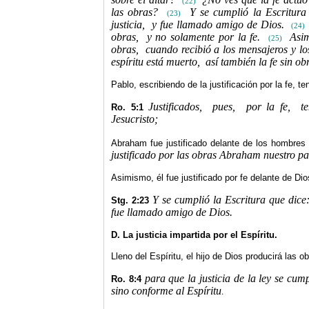
(22)
las obras?
Y se cumplió
la Escritura
(23)
justicia,
y fue llamado amigo de Dios.
(24)
obras,
y no solamente por la fe.
Asi
(25)
obras,
cuando recibió a los mensajeros y l
espíritu está muerto,
así también la fe sin o
Pablo, escribiendo de la justificación por la fe, 
Justificados,
pues,
por la fe,
t
Ro. 5:1
Jesucristo;
Abraham fue justificado delante de los hombre
justificado por las obras Abraham nuestro pa
Asimismo, él fue justificado por fe delante de Dios
Y se cumplió
la Escritura
que dice
Stg. 2:23
fue llamado amigo de Dios.
D. La justicia impartida por el Espíritu.
Lleno del Espíritu, el hijo de Dios producirá las ob
para que la justicia de la ley se cump
Ro. 8:4
sino conforme al Espíritu
.