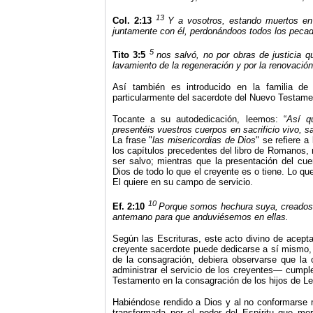
13
Col. 2:13
Y a vosotros, estando muertos en 
juntamente con él, perdonándoos todos los peca
5
Tito 3:5
nos salvó, no por obras de justicia q
lavamiento de la regeneración y por la renovación
Así también es introducido en la familia d
particularmente del sacerdote del Nuevo Testame
Tocante a su autodedicación, leemos: “
Así q
presentéis vuestros cuerpos en sacrificio vivo, s
La frase "
las misericordias de Dios
" se refiere 
los capítulos precedentes del libro de Romanos,
ser salvo; mientras que la presentación del cue
Dios de todo lo que el creyente es o tiene. Lo q
El quiere en su campo de servicio.
10
Ef. 2:10
Porque somos hechura suya, creados 
antemano para que anduviésemos en ellas.
Según las Escrituras, este acto divino de aceptar
creyente sacerdote puede dedicarse a sí mismo, 
de la consagración, debiera observarse que la 
administrar el servicio de los creyentes— cumple 
Testamento en la consagración de los hijos de Le
Habiéndose rendido a Dios y al no conformarse 
transformada por el poder del Espíritu que mo