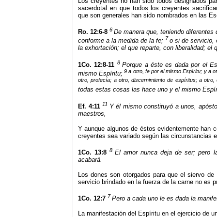
Los creyentes no han sido todos designados par
sacerdotal en que todos los creyentes sacrific
que son generales han sido nombrados en las Esc
6
Ro. 12:6-8
De manera que, teniendo diferentes d
7
conforme a la medida de la fe;
o si de servicio,
la exhortación; el que reparte, con liberalidad; el
8
1Co. 12:8-11
Porque a éste es dada por el Esp
9
a
otro, fe por el mismo Espíritu; y a 
mismo Espíritu;
otro, profecía; a otro, discernimiento de espíritus; a otro
todas estas cosas las hace uno y el mismo Espíri
11
Ef. 4:11
Y él mismo constituyó a unos, apóstole
maestros,
Y aunque algunos de éstos evidentemente han ces
creyentes sea variado según las circunstancias e
8
1Co. 13:8
El amor nunca deja de ser; pero la
acabará.
Los dones son otorgados para que el siervo de 
servicio brindado en la fuerza de la carne no es 
7
1Co. 12:7
Pero a cada uno le es dada la manife
La manifestación del Espíritu en el ejercicio de 