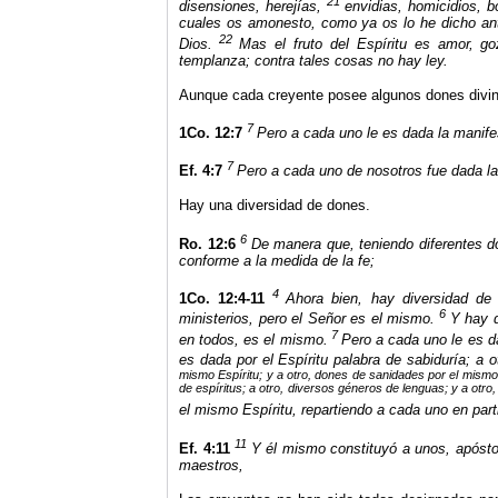
21
disensiones, herejías,
envidias, homicidios, 
cuales os amonesto, como ya os lo he dicho ante
22
Dios.
Mas el fruto del Espíritu es amor, go
templanza; contra tales cosas no hay ley.
Aunque cada creyente posee algunos dones divi
7
1Co. 12:7
Pero a cada uno le es dada la manife
7
Ef. 4:7
Pero a cada uno de nosotros fue dada la
Hay una diversidad de dones.
6
Ro. 12:6
De manera que, teniendo diferentes do
conforme a la medida de la fe;
4
1Co. 12:4-11
Ahora bien, hay diversidad de
6
ministerios, pero el Señor es el mismo.
Y hay d
7
en todos, es el mismo.
Pero a cada uno le es d
es dada por el Espíritu palabra de sabiduría; a 
mismo Espíritu; y a otro, dones de sanidades por el mismo 
de espíritus; a otro, diversos géneros de lenguas; y a otro,
el mismo Espíritu, repartiendo a cada uno en part
11
Ef. 4:11
Y él mismo constituyó a unos, apóstole
maestros,