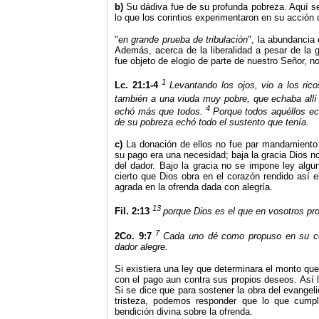
b)
Su dádiva fue de su profunda pobreza. Aquí se
lo que los corintios experimentaron en su acción d
"
en grande prueba de tribulación
", la abundancia 
Además, acerca de la liberalidad a pesar de la 
fue objeto de elogio de parte de nuestro Señor, no 
1
Lc. 21:1-4
Levantando los ojos, vio a los ric
también a una viuda muy pobre, que echaba allí
4
echó más que todos.
Porque todos aquéllos ec
de su pobreza echó todo el sustento que tenía.
c)
La donación de ellos no fue par mandamiento 
su pago era una necesidad; baja la gracia Dios n
del dador. Bajo la gracia no se impone ley algu
cierto que Dios obra en el corazón rendido así 
agrada en la ofrenda dada con alegría.
13
Fil. 2:13
porque Dios es el que en vosotros pro
7
2Co. 9:7
Cada uno dé como propuso en su cor
dador alegre.
Si existiera una ley que determinara el monto qu
con el pago aun contra sus propios deseos. Así l
Si se dice que para sostener la obra del evangeli
tristeza, podemos responder que lo que cumpl
bendición divina sobre la ofrenda.