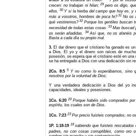
29
crecen: no trabajan ni hilan;
pero os digo, qu
30
ellos.
Y si la hierba del campo que hoy es, y
31
más a vosotros, hombres de poca fe?
No os 
32
qué vestiremos?
Porque los gentiles buscan t
33
necesidad de todas estas cosas.
Mas buscad p
34
os serán añadidas.
Así que, no os afanéis p
Basta a cada día su propio mal.
3.
El dar dinero que el cristiano ha ganado es un
a Dios. El yo y el dinero son raíces de mucho
posesión, se espera que el cristiano esté en una 
se ha entregado a Dios con una dedicación sin re
5
2Co. 8:5
Y no como lo esperábamos, sino q
nosotros por la voluntad de Dios;
Y una verdadera dedicación a Dios del yo inc
capacidades, ideales y posesiones.
20
1Co. 6:20
Porque habéis sido comprados por p
espíritu, los cuales son de Dios.
23
1Co. 7:23
Por precio fuisteis comprados; no o
18
1P. 1:18-19
sabiendo que fuisteis rescatados 
padres, no con cosas corruptibles, como oro o 
cordero sin mancha y sin contaminación,