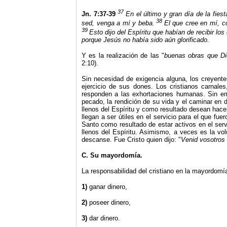
37
Jn. 7:37-39
En el último y gran día de la fies
38
sed, venga a mí y beba.
El que cree en mí, 
39
Esto dijo del Espíritu que habían de recibir lo
porque Jesús no había sido aún glorificado.
Y es la realización de las "
buenas obras que Di
2:10).
Sin necesidad de exigencia alguna, los creyente
ejercicio de sus dones. Los cristianos carnale
responden a las exhortaciones humanas. Sin em
pecado, la rendición de su vida y el caminar en
llenos del Espíritu y como resultado desean hacer
llegan a ser útiles en el servicio para el que fue
Santo como resultado de estar activos en el serv
llenos del Espíritu. Asimismo, a veces es la vo
descanse. Fue Cristo quien dijo: "
Venid vosotros 
C. Su mayordomía.
La responsabilidad del cristiano en la mayordomí
1)
ganar dinero,
2)
poseer dinero,
3)
dar dinero.