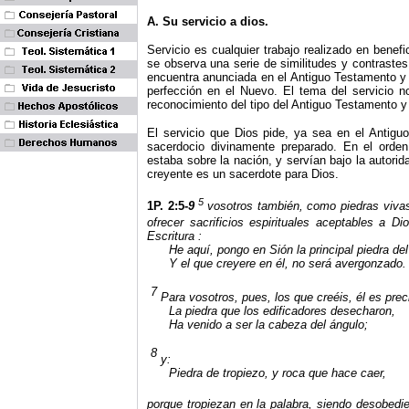
A. Su servicio a dios.
Servicio es cualquier trabajo realizado en bene
se observa una serie de similitudes y contraste
encuentra anunciada en el Antiguo Testamento y 
perfección en el Nuevo. El tema del servicio n
reconocimiento del tipo del Antiguo Testamento y
El servicio que Dios pide, ya sea en el Antig
sacerdocio divinamente preparado. En el orden
estaba sobre la nación, y servían bajo la autor
creyente es un sacerdote para Dios.
5
1P. 2:5-
9
vosotros también, como piedras vivas
ofrecer sacrificios espirituales aceptables a D
Escritura
:
He aquí, pongo en Sión la principal piedra de
Y el que creyere en él, no será avergonzado.
7
Para vosotros, pues, los que creéis, él es prec
La piedra que los edificadores desecharon,
Ha venido a ser la cabeza del ángulo;
8
y:
Piedra de tropiezo, y roca que hace caer,
porque tropiezan en la palabra, siendo desobedi