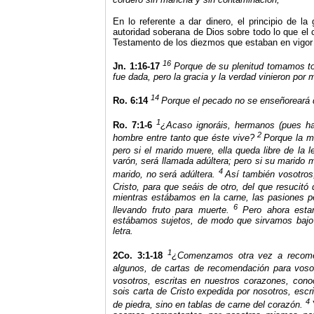
En lo referente a dar dinero, el principio de la
autoridad soberana de Dios sobre todo lo que el c
Testamento de los diezmos que estaban en vigor c
16
Jn. 1:16-17
Porque de su plenitud tomamos to
fue dada, pero la gracia y la verdad vinieron por 
14
Ro. 6:14
Porque el pecado no se enseñoreará de
1
Ro. 7:1-6
¿Acaso ignoráis, hermanos (pues ha
2
hombre entre tanto que éste vive?
Porque la mu
pero si el marido muere, ella queda libre de la l
varón, será llamada adúltera; pero si su marido mu
4
marido, no será adúltera.
Así también vosotros
Cristo, para que seáis de otro, del que resucitó
mientras estábamos en la carne, las pasiones 
6
llevando fruto para muerte.
Pero ahora esta
estábamos sujetos, de modo que sirvamos bajo e
letra.
1
2Co. 3:1-18
¿Comenzamos otra vez a recom
algunos, de cartas de recomendación para voso
vosotros, escritas en nuestros corazones, cono
sois carta de Cristo expedida por nosotros, escri
4
de piedra, sino en tablas de carne del corazón.