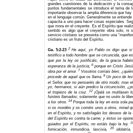
grandes cuestiones de la dedicación y la cons
puntos fundamentales se introduce el tema de la
importante observar la amplia diferencia que hay e
en el lenguaje común. Generalmente se entiende p
capacita a uno para hacer cosas especiales. Según
que mora en el creyente. Es el Espíritu que real
sentido es algo que el creyente obra solo, ni s
servicio cristiano se presenta como una "
manifes
cristiano es un fruto del Espíritu.
2
Ga. 5:2-23
He aquí, yo Pablo os digo que si 
testifico a todo hombre que se circuncida, que est
que por la ley os justificáis; de la gracia habéi
6
esperanza de la justicia;
porque en Cristo Jesús 
7
obra por el amor.
Vosotros corríais bien; ¿quié
9
procede de aquel que os llama.
Un poco de lev
el Señor, que no pensaréis de otro modo; mas el 
yo, hermanos, si aún predico la circuncisión, ¿
12
el tropiezo de la cruz.
¡Ojalá se mutilasen l
fuisteis llamados; solamente que no uséis la lib
14
a los otros.
Porque toda la ley en esta sola p
si os mordéis y os coméis unos a otros, mirad 
en el Espíritu, y no satisfagáis los deseos de la
del Espíritu es contra la carne; y éstos se opone
1
guiados por el Espíritu, no estáis bajo la ley.
20
fornicación, inmundicia, lascivia,
idolatría