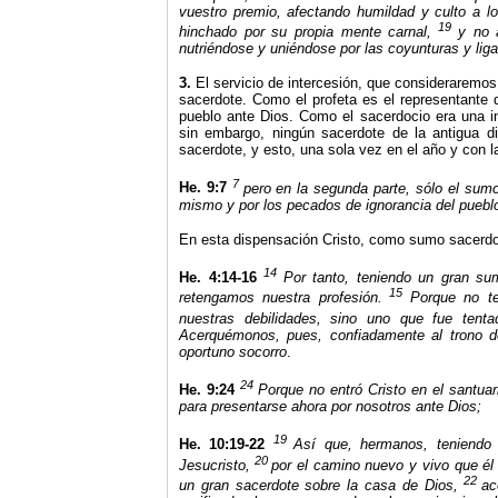
vuestro premio, afectando humildad y culto a l
19
hinchado por su propia mente carnal,
y no 
nutriéndose y uniéndose por las coyunturas y lig
3.
El servicio de intercesión, que consideraremos 
sacerdote. Como el profeta es el representante d
pueblo ante Dios. Como el sacerdocio era una in
sin embargo, ningún sacerdote de la antigua d
sacerdote, y esto, una sola vez en el año y con la
7
He. 9:7
pero en la segunda parte, sólo el sumo
mismo y por los pecados de ignorancia del puebl
En esta dispensación Cristo, como sumo sacerdote
14
He. 4:14-16
Por tanto, teniendo un gran su
15
retengamos nuestra profesión.
Porque no t
nuestras debilidades, sino uno que fue tent
Acerquémonos, pues, confiadamente al trono de 
oportuno socorro
.
24
He. 9:24
Porque no entró Cristo en el santuar
para presentarse ahora por nosotros ante Dios;
19
He. 10:19-22
Así que, hermanos, teniendo 
20
Jesucristo,
por el camino nuevo y vivo que él 
22
un gran sacerdote sobre la casa de Dios,
ac