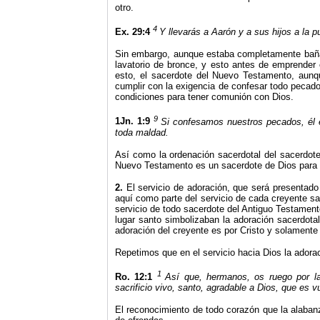
otro.
4
Ex. 29:4
Y llevarás a Aarón y a sus hijos a la p
Sin embargo, aunque estaba completamente bañado
lavatorio de bronce, y esto antes de emprender cu
esto, el sacerdote del Nuevo Testamento, aunqu
cumplir con la exigencia de confesar todo pecad
condiciones para tener comunión con Dios.
9
1Jn. 1:9
Si confesamos nuestros pecados, él e
toda maldad.
Así como la ordenación sacerdotal del sacerdote
Nuevo Testamento es un sacerdote de Dios para
2.
El servicio de adoración, que será presentado 
aquí como parte del servicio de cada creyente sac
servicio de todo sacerdote del Antiguo Testamen
lugar santo simbolizaban la adoración sacerdotal
adoración del creyente es por Cristo y solamente
Repetimos que en el servicio hacia Dios la adora
1
Ro. 12:1
Así que, hermanos, os ruego por la
sacrificio vivo, santo, agradable a Dios, que es vu
El reconocimiento de todo corazón que la alabanz