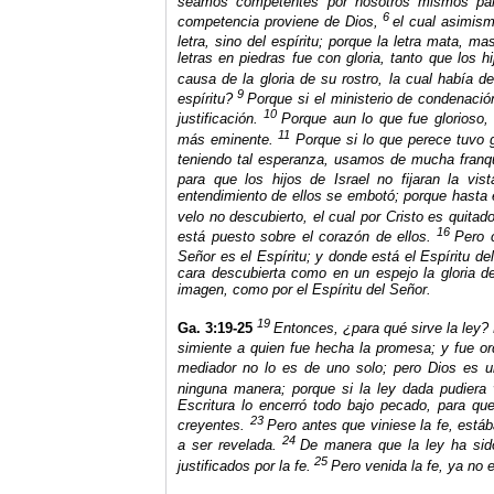
seamos competentes por nosotros mismos par
6
competencia proviene de Dios,
el cual asimis
letra, sino del espíritu; porque la letra mata, mas
letras en piedras fue con gloria, tanto que los hi
causa de la gloria de su rostro, la cual había de
9
espíritu?
Porque si el ministerio de condenació
10
justificación.
Porque aun lo que fue glorioso,
11
más eminente.
Porque si lo que perece tuvo
teniendo tal esperanza, usamos de mucha franq
para que los hijos de Israel no fijaran la vis
entendimiento de ellos se embotó; porque hasta 
velo no descubierto, el cual por Cristo es quitado
16
está puesto sobre el corazón de ellos.
Pero 
Señor es el Espíritu; y donde está el Espíritu del 
cara descubierta como en un espejo la gloria d
imagen, como por el Espíritu del Señor.
19
Ga. 3:19-25
Entonces, ¿para qué sirve la ley?
simiente a quien fue hecha la promesa; y fue 
mediador no lo es de uno solo; pero Dios es u
ninguna manera; porque si la ley dada pudiera vi
Escritura
lo encerró todo bajo pecado, para que
23
creyentes.
Pero antes que viniese la fe, está
24
a ser revelada.
De manera que la ley ha sido
25
justificados por la fe.
Pero venida la fe, ya no