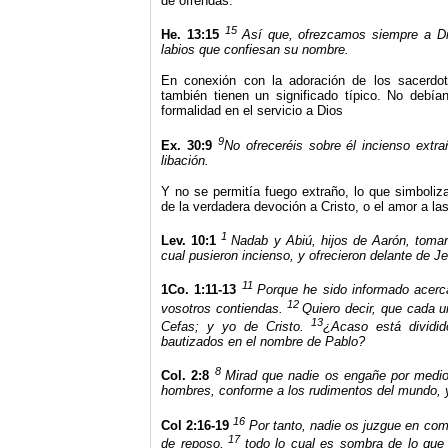
de ofrendas.
15
He. 13:15
Así que, ofrezcamos siempre a Dio
labios que confiesan su nombre.
En conexión con la adoración de los sacerdot
también tienen un significado típico. No debían
formalidad en el servicio a Dios
9
Ex. 30:9
No ofreceréis sobre él incienso extra
libación.
Y no se permitía fuego extraño, lo que simboliz
de la verdadera devoción a Cristo, o el amor a l
1
Lev. 10:1
Nadab y Abiú, hijos de Aarón, tomar
cual pusieron incienso, y ofrecieron delante de 
11
1Co. 1:11-13
Porque he sido informado acerc
12
vosotros contiendas.
Quiero decir, que cada 
13
Cefas; y yo de Cristo.
¿Acaso está dividid
bautizados en el nombre de Pablo?
8
Col. 2:8
Mirad que nadie os engañe por medio 
hombres, conforme a los rudimentos del mundo, y
16
Col 2:16-19
Por tanto, nadie os juzgue en com
17
de reposo,
todo lo cual es sombra de lo que 