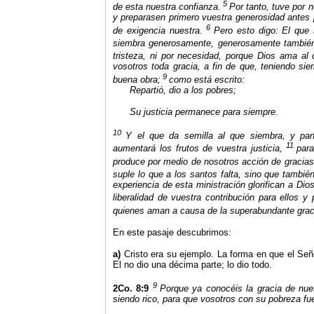
5
de esta nuestra confianza.
Por tanto, tuve por 
y preparasen primero vuestra generosidad antes 
6
de exigencia nuestra.
Pero esto digo: El que
siembra generosamente, generosamente también
tristeza, ni por necesidad, porque Dios ama al 
vosotros toda gracia, a fin de que, teniendo si
9
buena obra;
como está escrito:
Repartió, dio a los pobres;
Su justicia permanece para siempre.
10
Y el que da semilla al que siembra, y pan
11
aumentará los frutos de vuestra justicia,
para
produce por medio de nosotros acción de gracias
suple lo que a los santos falta, sino que tambi
experiencia de esta ministración glorifican a Dios
liberalidad de vuestra contribución para ellos y 
quienes aman a causa de la superabundante grac
En este pasaje descubrimos:
a)
Cristo era su ejemplo. La forma en que el Seño
El no dio una décima parte; lo dio todo.
9
2Co. 8:9
Porque ya conocéis la gracia de nue
siendo rico, para que vosotros con su pobreza fu