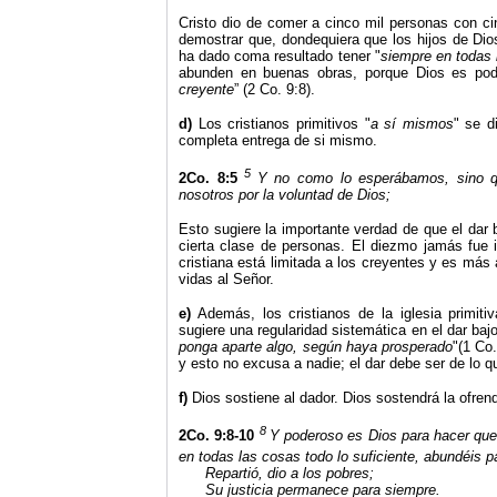
Cristo dio de comer a cinco mil personas con 
demostrar que, dondequiera que los hijos de Dios 
ha dado coma resultado tener "
siempre en todas 
abunden en buenas obras, porque Dios es pod
creyente
” (2 Co. 9:8).
d)
Los cristianos primitivos "
a sí mismos
" se d
completa entrega de si mismo.
5
2Co. 8:5
Y no como lo esperábamos, sino q
nosotros por la voluntad de Dios;
Esto sugiere la importante verdad de que el dar ba
cierta clase de personas. El diezmo jamás fue i
cristiana está limitada a los creyentes y es má
vidas al Señor.
e)
Además, los cristianos de la iglesia primit
sugiere una regularidad sistemática en el dar bajo
ponga aparte algo, según haya prosperado
"(1 Co.
y esto no excusa a nadie; el dar debe ser de lo q
f)
Dios sostiene al dador. Dios sostendrá la ofren
8
2Co. 9:8-10
Y poderoso es Dios para hacer que 
en todas las cosas todo lo suficiente, abundéis p
Repartió, dio a los pobres;
Su justicia permanece para siempre.