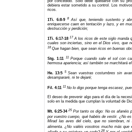
por concedido. Solo debe quedarse con su prop
debiera estar sometido a su control. Los motivo
ricos.
8
1Ti. 6:8-9
Así que, teniendo sustento y ab
enriquecerse caen en tentación y lazo, y en m
destrucción y perdición;
17
1Ti. 6:17-18
A
los ricos de este siglo manda 
cuales son inciertas, sino en el Dios vivo, que
18
Que hagan bien, que sean ricos en buenas obr
11
Stg. 1:11
Porque cuando sale el sol con cal
hermosa apariencia; así también se marchitará e
5
He. 13:5
Sean vuestras costumbres sin avaric
desampararé, ni te dejaré;
11
Fil. 4:11
No lo digo porque tenga escasez, pue
El deseo de prevenir algo para el día de la nece
solo en la medida que cumplan la voluntad de Dio
25
Mt. 6:25-34
Por tanto os digo: No os afanéis 
por vuestro cuerpo, qué habéis de vestir. ¿No es
Mirad las aves del cielo, que no siembran, ni 
alimenta. ¿No valéis vosotros mucho más que e
28
añadir a su estatura un codo?
Y por el vesti