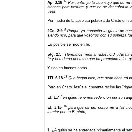
18
Ap. 3:18
Por tanto, yo te aconsejo que de mí 
blancas para vestirte, y que no se descubra la 
veas.
Por media de la absoluta pobreza de Cristo en su
9
2Co. 8:9
Porque ya conocéis la gracia de nue
siendo rico, para que vosotros con su pobreza fu
Es posible ser rico en fe.
5
Stg. 2:5
Hermanos míos amados, oíd: ¿No ha el
fe y herederos del reino que ha prometido a los 
Y rico en buenas abras.
18
1Ti. 6:18
Que hagan bien, que sean ricos en b
Pero en Cristo Jesús el creyente recibe las "
riqu
7
Ef. 1:7
en quien tenemos redención por su sangr
16
Ef. 3:16
para que os dé, conforme a las riqu
interior por su Espíritu;
1. ¿A quién se ha entregada primariamente el serv