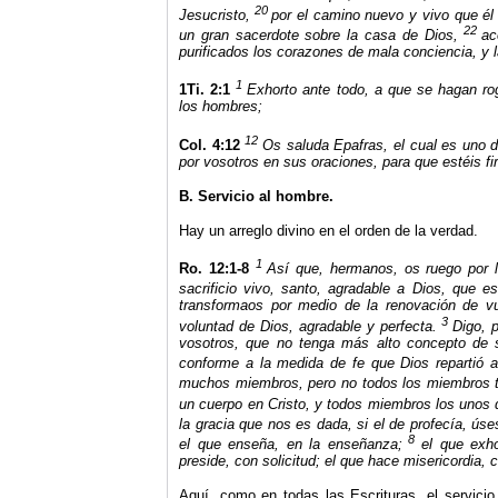
20
Jesucristo,
por el camino nuevo y vivo que él 
22
un gran sacerdote sobre la casa de Dios,
ac
purificados los corazones de mala conciencia, y 
1
1Ti. 2:1
Exhorto ante todo, a que se hagan rog
los hombres;
12
Col. 4:12
Os saluda Epafras, el cual es uno 
por vosotros en sus oraciones, para que estéis fi
B. Servicio al hombre.
Hay un arreglo divino en el orden de la verdad.
1
Ro. 12:1-8
Así que, hermanos, os ruego por l
sacrificio vivo, santo, agradable a Dios, que es
transformaos por medio de la renovación de v
3
voluntad de Dios, agradable y perfecta.
Digo, 
vosotros, que no tenga más alto concepto de s
conforme a la medida de fe que Dios repartió 
muchos miembros, pero no todos los miembros t
un cuerpo en Cristo, y todos miembros los unos d
la gracia que nos es dada, si el de profecía, ús
8
el que enseña, en la enseñanza;
el que exho
preside, con solicitud; el que hace misericordia, c
Aquí, como en todas las Escrituras, el servici