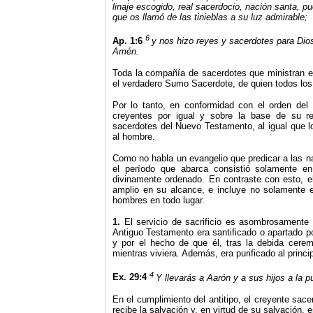
linaje escogido, real sacerdocio, nación santa, pu
que os llamó de las tinieblas a su luz admirable;
6
Ap. 1:6
y nos hizo reyes y sacerdotes para Dios,
Amén.
Toda la compañía de sacerdotes que ministran en
el verdadero Sumo Sacerdote, de quien todos lo
Por lo tanto, en conformidad con el orden del
creyentes por igual y sobre la base de su re
sacerdotes del Nuevo Testamento, al igual que l
al hombre.
Como no habla un evangelio que predicar a las na
el período que abarca consistió solamente en 
divinamente ordenado. En contraste con esto, 
amplio en su alcance, e incluye no solamente e
hombres en todo lugar.
1.
El servicio de sacrificio es asombrosamente 
Antiguo Testamento era santificado o apartado po
y por el hecho de que él, tras la debida ceremo
mientras viviera. Además, era purificado al princi
4
Ex. 29:4
Y llevarás a Aarón y a sus hijos a la p
En el cumplimiento del antitipo, el creyente sa
recibe la salvación y, en virtud de su salvación, 