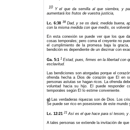
10
Y el que da semilla al que siembra, y pa
aumentará los frutos de vuestra justicia,
38
Lc. 6:38
Dad, y se os dará; medida buena, ap
con la misma medida con que medís, os volverán
En esta conexión se puede ver que los que da
cosas temporales; pero coma el creyente no puede
el cumplimiento de la promesa baja la gracia
bendición es dependiente de un diezmar con exac
1
Ga. 5:1
Estad, pues, firmes en la libertad con q
esclavitud.
Las bendiciones son atorgadas porque el corazón
ofrenda hecha a Dios de corazón que El en s
personas astutas se hagan ricos. La ofrenda deb
voluntad hacia su hijo. El puede responder c
temporales según El lo estime conveniente.
g)
Las verdaderas riquezas son de Dios. Los crist
Se puede ser rico en posesiones de este mundo y
21
Lc. 12:21
Así es el que hace para sí tesoro, y
A tales personas se extiende la invitación de qu