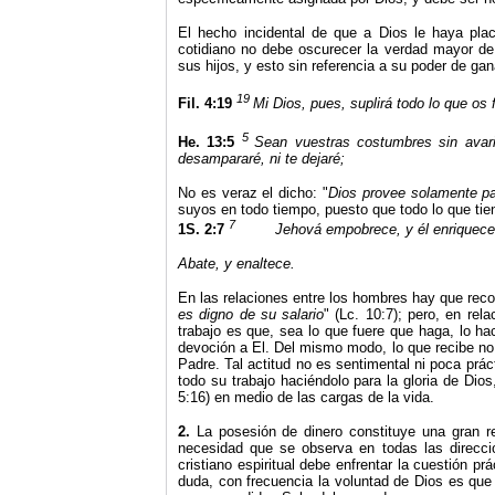
El hecho incidental de que a Dios le haya plac
cotidiano no debe oscurecer la verdad mayor de 
sus hijos, y esto sin referencia a su poder de gan
19
Fil. 4:19
Mi
Dios, pues, suplirá todo lo que os 
5
He. 13:5
Sean vuestras costumbres sin avaric
desampararé, ni te dejaré;
No es veraz el dicho: "
Dios provee solamente pa
suyos en todo tiempo, puesto que todo lo que tie
7
1S. 2:7
Jehová empobrece, y él enriquece
Abate, y enaltece.
En las relaciones entre los hombres hay que recon
es digno de su salario
" (Lc. 10:7); pero, en rel
trabajo es que, sea lo que fuere que haga, lo h
devoción a El. Del mismo modo, lo que recibe no
Padre. Tal actitud no es sentimental ni poca prác
todo su trabajo haciéndolo para la gloria de Dio
5:16) en medio de las cargas de la vida.
2.
La posesión de dinero constituye una gran res
necesidad que se observa en todas las direcci
cristiano espiritual debe enfrentar la cuestión pr
duda, con frecuencia la voluntad de Dios es que 