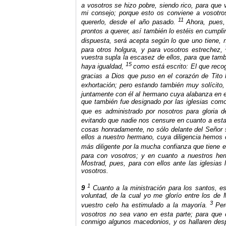
a vosotros se hizo pobre, siendo rico, para que
mi consejo; porque esto os conviene a vosotro
11
quererlo, desde el año pasado.
Ahora, pues,
prontos a querer, así también lo estéis en cumpli
dispuesta, será acepta según lo que uno tiene, 
para otros holgura, y para vosotros estrechez,
vuestra supla la escasez de ellos, para que tamb
15
haya igualdad,
como está escrito: El que rec
gracias a Dios que puso en el corazón de Tito 
exhortación; pero estando también muy solícito, 
juntamente con él al hermano cuya alabanza en el
que también fue designado por las iglesias como
que es administrado por nosotros para gloria 
evitando que nadie nos censure en cuanto a est
cosas honradamente, no sólo delante del Señor 
ellos a nuestro hermano, cuya diligencia hemo
más diligente por la mucha confianza que tiene e
para con vosotros; y en cuanto a nuestros herm
Mostrad, pues, para con ellos ante las iglesias
vosotros.
1
9
Cuanto a la ministración para los santos, 
voluntad, de la cual yo me glorío entre los d
3
vuestro celo ha estimulado a la mayoría.
Per
vosotros no sea vano en esta parte; para que 
conmigo algunos macedonios, y os hallaren desp