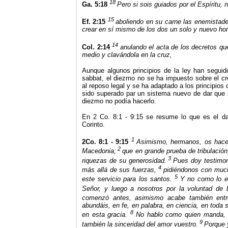
18
Ga. 5:18
Pero si sois guiados por el Espíritu, n
15
Ef. 2:15
aboliendo en su carne las enemistad
crear en sí mismo de los dos un solo y nuevo ho
14
Col. 2:14
anulando el acta de los decretos qu
medio y clavándola en la cruz,
Aunque algunos principios de la ley han seguid
sabbat, el diezmo no se ha impuesto sobre el cr
al reposo legal y se ha adaptado a los principios
sido superado par un sistema nuevo de dar que 
diezmo no podía hacerlo.
En 2 Co. 8:1 - 9:15 se resume lo que es el dar 
Corinto.
1
2Co. 8:1 - 9:15
Asimismo, hermanos, os hacem
2
Macedonia;
que en grande prueba de tribulació
3
riquezas de su generosidad.
Pues doy testimon
4
más allá de sus fuerzas,
pidiéndonos con much
5
este servicio para los santos.
Y no como lo e
Señor, y luego a nosotros por la voluntad de 
comenzó antes, asimismo acabe también entre
abundáis, en fe, en palabra, en ciencia, en toda
8
en esta gracia.
No hablo como quien manda, si
9
también la sinceridad del amor vuestro.
Porque 