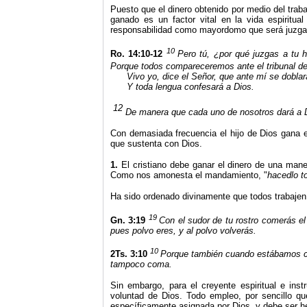
Puesto que el dinero obtenido por medio del trab
ganado es un factor vital en la vida espiritual
responsabilidad como mayordomo que será juzgado
10
Ro. 14:10-12
Pero tú, ¿por qué juzgas a tu
Porque todos compareceremos ante el tribunal de
Vivo yo, dice el Señor, que ante mí se doblará
Y toda lengua confesará a Dios.
12
De manera que cada uno de nosotros dará a D
Con demasiada frecuencia el hijo de Dios gana el
que sustenta con Dios.
1.
El cristiano debe ganar el dinero de una maner
Como nos amonesta el mandamiento, "
hacedlo to
Ha sido ordenado divinamente que todos trabajen,
19
Gn. 3:19
Con el sudor de tu rostro comerás el 
pues polvo eres, y al polvo volverás.
10
2Ts. 3:10
Porque también cuando estábamos con
tampoco coma.
Sin embargo, para el creyente espiritual e inst
voluntad de Dios. Todo empleo, por sencillo q
específicamente asignada por Dios, y debe ser h