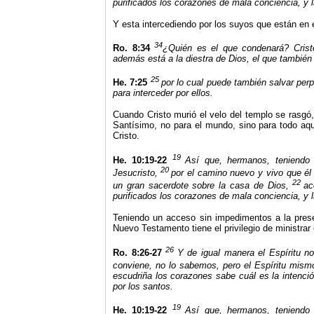
purificados los corazones de mala conciencia, y 
Y esta intercediendo por los suyos que están en
34
Ro. 8:34
¿Quién es el que condenará? Crist
además está a la diestra de Dios, el que también 
25
He. 7:25
por lo cual puede también salvar per
para interceder por ellos.
Cuando Cristo murió el velo del templo se rasgó, 
Santísimo, no para el mundo, sino para todo aq
Cristo.
19
He. 10:19-22
Así que, hermanos, teniendo 
20
Jesucristo,
por el camino nuevo y vivo que él 
22
un gran sacerdote sobre la casa de Dios,
ac
purificados los corazones de mala conciencia, y 
Teniendo un acceso sin impedimentos a la prese
Nuevo Testamento tiene el privilegio de ministrar 
26
Ro. 8:26-27
Y de igual manera el Espíritu 
conviene, no lo sabemos, pero el Espíritu mismo
escudriña los corazones sabe cuál es la intenció
por los santos.
19
He. 10:19-22
Así que, hermanos, teniendo 