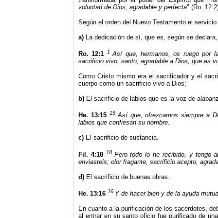
voluntad de Dios, agradable y perfecta
" (Ro. 12:2
Según el orden del Nuevo Testamento el servicio s
a)
La dedicación de sí, que es, según se declara, 
1
Ro. 12:1
Así que, hermanos, os ruego por la
sacrificio vivo, santo, agradable a Dios, que es vu
Como Cristo mismo era el sacrificador y el sacrif
cuerpo como un sacrificio vivo a Dios;
b)
El sacrificio de labios que es la voz de alaba
15
He. 13:15
Así que, ofrezcamos siempre a Dio
labios que confiesan su nombre.
c)
El sacrificio de sustancia.
18
Fil. 4:18
Pero todo lo he recibido, y tengo a
enviasteis; olor fragante, sacrificio acepto, agrad
d)
El sacrificio de buenas obras.
16
He. 13:16
Y de hacer bien y de la ayuda mutua 
En cuanto a la purificación de los sacerdotes, 
al entrar en su santo oficio fue purificado de u