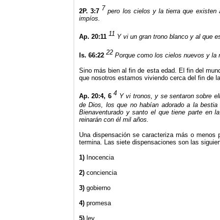
7
2P. 3:7
pero los cielos y la tierra que existe
impíos.
11
Ap. 20:11
Y vi un gran trono blanco y al que es
22
Is. 66:22
Porque como los cielos nuevos y la 
Sino más bien al fin de esta edad. El fin del mun
que nosotros estamos viviendo cerca del fin de la 
4
Ap. 20:4, 6
Y vi tronos, y se sentaron sobre el
de Dios, los que no habían adorado a la bestia 
Bienaventurado y santo el que tiene parte en l
reinarán con él mil años.
Una dispensación se caracteriza más o menos por
termina. Las siete dispensaciones son las siguie
1)
Inocencia
2)
conciencia
3)
gobierno
4)
promesa
5)
ley