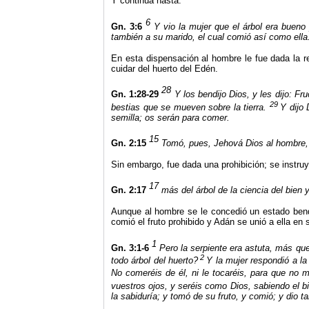
Y continúa hasta:
6
Gn. 3:6
Y vio la mujer que el árbol era bueno 
también a su marido, el cual comió así como ella
En esta dispensación al hombre le fue dada la re
cuidar del huerto del Edén.
28
Gn. 1:28-29
Y los bendijo Dios, y les dijo: Fr
29
bestias que se mueven sobre la tierra.
Y dijo 
semilla; os serán para comer.
15
Gn. 2:15
Tomó, pues, Jehová Dios al hombre, y
Sin embargo, fue dada una prohibición; se instru
17
Gn. 2:17
más del árbol de la ciencia del bien
Aunque al hombre se le concedió un estado bendi
comió el fruto prohibido y Adán se unió a ella en
1
Gn. 3:1-6
Pero la serpiente era astuta, más qu
2
todo árbol del huerto?
Y la mujer respondió a la
No comeréis de él, ni le tocaréis, para que no m
vuestros ojos, y seréis como Dios, sabiendo el bi
la sabiduría; y tomó de su fruto, y comió; y dio 