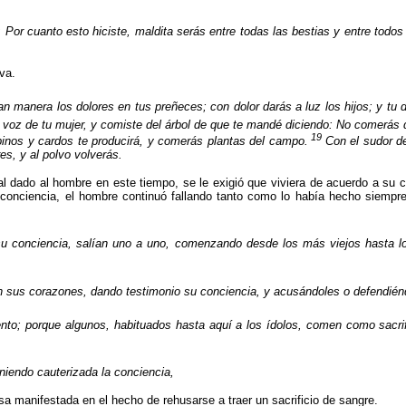
: Por cuanto esto hiciste, maldita serás entre todas las bestias y entre tod
va.
gran manera los dolores en tus preñeces; con dolor darás a luz los hijos; y tu
 voz de tu mujer, y comiste del árbol de que te mandé diciendo: No comerás de 
19
inos y cardos te producirá, y comerás plantas del campo.
Con el sudor d
es, y al polvo volverás.
l dado al hombre en este tiempo, se le exigió que viviera de acuerdo a su 
conciencia, el hombre continuó fallando tanto como lo había hecho siempre
 su conciencia, salían uno a uno, comenzando desde los más viejos hasta l
 en sus corazones, dando testimonio su conciencia, y acusándoles o defendié
to; porque algunos, habituados hasta aquí a los ídolos, comen como sacrifi
niendo cauterizada la conciencia,
a manifestada en el hecho de rehusarse a traer un sacrificio de sangre.