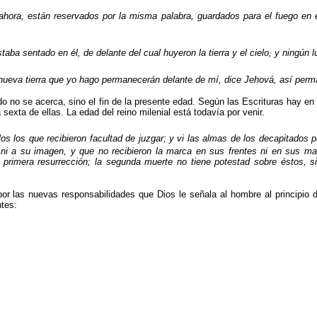
n ahora, están reservados por la misma palabra, guardados para el fuego en e
taba sentado en él, de delante del cual huyeron la tierra y el cielo, y ningún l
nueva tierra que yo hago permanecerán delante de mí, dice Jehová, así per
do no se acerca, sino el fin de la presente edad. Según las Escrituras hay e
sexta de ellas. La edad del reino milenial está todavía por venir.
los los que recibieron facultad de juzgar; y vi las almas de los decapitados 
ni a su imagen, y que no recibieron la marca en sus frentes ni en sus man
a primera resurrección; la segunda muerte no tiene potestad sobre éstos, 
 las nuevas responsabilidades que Dios le señala al hombre al principio de
ntes: