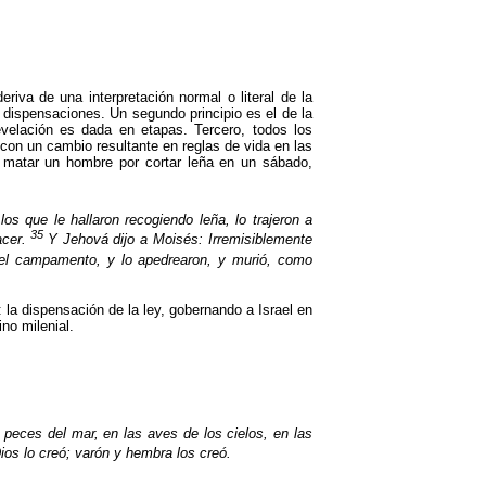
eriva de una interpretación normal o literal de
la
s dispensaciones. Un segundo principio es el de la
velación es dada en etapas. Tercero, todos los
 con un cambio resultante en reglas de vida en las
 matar un hombre por cortar leña en un sábado,
los que le hallaron recogiendo leña, lo trajeron a
35
acer.
Y Jehová dijo a Moisés: Irremisiblemente
del campamento, y lo apedrearon, y murió, como
 la dispensación de la ley, gobernando a Israel en
no milenial.
eces del mar, en las aves de los cielos, en las
os lo creó; varón y hembra los creó.