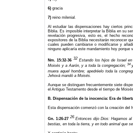
6)
gracia
7)
reino milenial.
Al estudiar las dispensaciones hay ciertos prin
Biblia. Es
imposible interpretar
la Biblia
en su sent
revelación progresiva, esto es, el hecho recon
expositores de
la Biblia
necesitarán reconocer que
cuales pueden cambiarse o modificarse y añadi
ninguno aplicaría este mandamiento hoy porque v
32
Nm. 15:32-36
Estando los hijos de Israel en
34
Moisés y a Aarón, y a toda la congregación;
muera aquel hombre; apedréelo toda la congre
Jehová mandó a Moisés.
Aunque se distinguen frecuentemente siete disp
el Antiguo Testamento desde el tiempo de Moisés; l
B. Dispensación de la inocencia: Era de libert
Esta dispensación comenzó con la creación del 
26
Gn. 1:26-27
Entonces dijo Dios: Hagamos al 
bestias, en toda la tierra, y en todo animal que se 