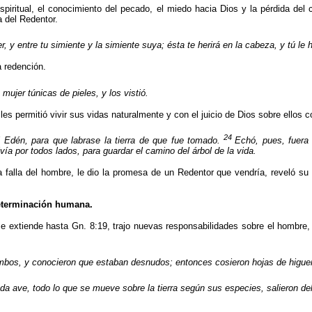
 espiritual, el conocimiento del pecado, el miedo hacia Dios y la pérdida d
a del Redentor.
, y entre tu simiente y la simiente suya; ésta te herirá en la cabeza, y tú le h
a redención.
ujer túnicas de pieles, y los vistió.
 les permitió vivir sus vidas naturalmente y con el juicio de Dios sobre ello
24
 Edén, para que labrase la tierra de que fue tomado.
Echó, pues, fuera 
a por todos lados, para guardar el camino del árbol de la vida.
a falla del hombre, le dio la promesa de un Redentor que vendría, reveló su s
determinación humana.
 extiende hasta Gn. 8:19, trajo nuevas responsabilidades sobre el hombre,
mbos, y conocieron que estaban desnudos; entonces cosieron hojas de higuera
oda ave, todo lo que se mueve sobre la tierra según sus especies, salieron del