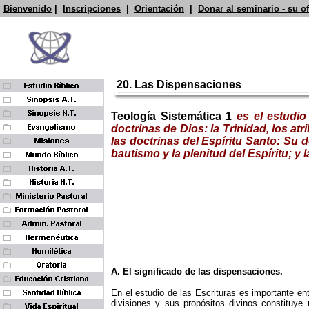
Bienvenido
|
Inscripciones
|
Orientación
|
Donar al seminario - su o
20. Las Dispensaciones
Teolo
gía Sistemática
1
es el estudio
doctrinas de Dios
:
la Trinidad, los at
las doctrinas del Espíritu Santo: Su d
bautismo
y la plenitud
de
l
Espíritu; y 
A. El significado de las dispensaciones.
En el estudio de las Escrituras es importante en
divisiones y sus propósitos divinos constituye