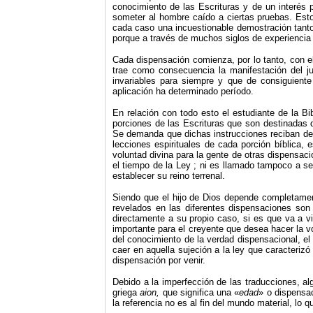
conocimiento de las Escrituras y de un interés
someter al hombre caído a ciertas pruebas. Esto
cada caso una incuestionable demostración tanto
porque a través de muchos siglos de experiencia
Cada dispensación comienza, por lo tanto, con e
trae como consecuencia la manifestación del ju
invariables para siempre y que de consiguient
aplicación ha determinado período.
En relación con todo esto el estudiante de
la Bi
porciones de las Escrituras que son destinadas d
Se demanda que dichas instrucciones reciban det
lecciones espirituales de cada porción bíblica, e
voluntad divina para la gente de otras dispensaci
el tiempo de
la Ley
; ni es llamado tampoco a se
establecer su reino terrenal.
Siendo que el hijo de Dios depende completamen
revelados en las diferentes dispensaciones son 
directamente a su propio caso, si es que va a vi
importante para el creyente que desea hacer la vo
del conocimiento de la verdad dispensacional, el
caer en aquella sujeción a la ley que caracteriz
dispensación por venir.
Debido a la imperfección de las traducciones, al
griega
aion,
que significa una «
edad
» o dispensa
la referencia no es al fin del mundo material, lo 