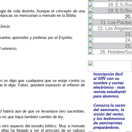
egla de vida distinta. Aunque el concepto de una
as épocas se mencionan a menudo en
la Biblia.
 Jesús.
antos apóstoles y profetas por el Espíritu:
l universo;
Inscripción fácil
al SRV con su
o os digo que cualquiera que se enoje contra su
nombre y correo
e le diga: Fatuo, quedará expuesto al infierno de
electrónico - más
revista estudiantil
para alumnos.
Conozca la razón
del seminario, la
dad habría aún de que se levantase otro sacerdote,
visión del rector,
o es que haya también cambio de ley;
y los testimonios
de seminaristas
n otro aspecto del estudio bíblico. Muy a menudo
preparándose.
llas ha llegado a ser el principio de un valioso