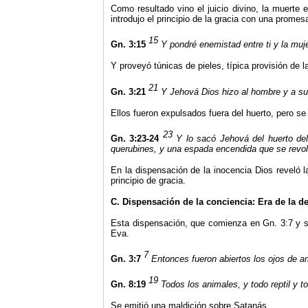
Como resultado vino el juicio divino, la muerte
introdujo el principio de la gracia con una promes
15
Gn. 3:15
Y pondré enemistad entre ti y la mujer
Y proveyó túnicas de pieles, típica provisión de l
21
Gn. 3:21
Y Jehová Dios hizo al hombre y a su m
Ellos fueron expulsados fuera del huerto, pero se
23
Gn. 3:23-24
Y lo sacó Jehová del huerto del
querubines, y una espada encendida que se revolví
En la dispensación de la inocencia Dios reveló l
principio de gracia.
C. Dispensación de la conciencia: Era de la 
Esta dispensación, que comienza en Gn. 3:7 y se
Eva.
7
Gn. 3:7
Entonces fueron abiertos los ojos de a
19
Gn. 8:19
Todos los animales, y todo reptil y t
Se emitió una maldición sobre Satanás.