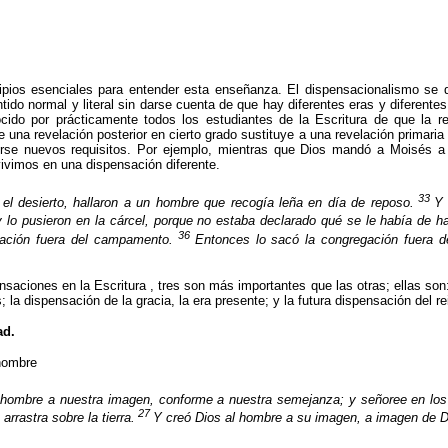
cipios esenciales para entender esta enseñanza. El dispensacionalismo se d
ido normal y literal sin darse cuenta de que hay diferentes eras y diferente
ocido por prácticamente todos los estudiantes de
la Escritura
de que la re
 una revelación posterior en cierto grado sustituye a una revelación primaria
rse nuevos requisitos. Por ejemplo, mientras que Dios mandó a Moisés a
ivimos en una dispensación diferente.
33
 el desierto, hallaron a un hombre que recogía leña en día de reposo.
Y 
y lo pusieron en la cárcel, porque no estaba declarado qué se le había de h
36
gación fuera del campamento.
Entonces lo sacó la congregación fuera 
ensaciones en
la Escritura
, tres son más importantes que las otras; ellas son:
a dispensación de la gracia, la era presente; y la futura dispensación del rei
ad.
hombre
hombre a nuestra imagen, conforme a nuestra semejanza; y señoree en los p
27
arrastra sobre la tierra.
Y creó Dios al hombre a su imagen, a imagen de Di