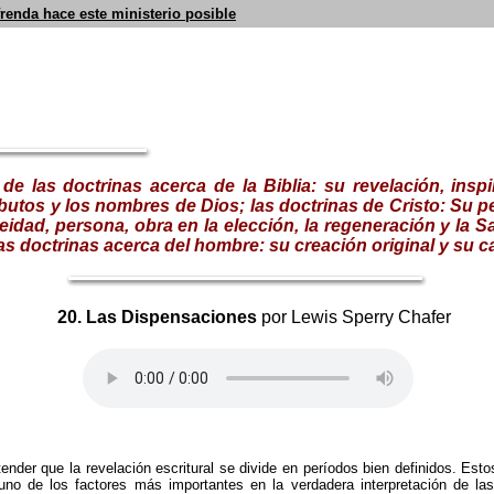
frenda hace este ministerio posible
 de las doctrinas acerca de la Biblia: su revelación, inspir
ributos y los nombres de Dios; las doctrinas de Cristo: Su 
eidad, persona, obra en la elección, la regeneración y la S
las doctrinas acerca del hombre: su creación original
y
su c
20. Las Dispensaciones
por Lewis Sperry Chafer
tender que la revelación escritural se divide en períodos bien definidos. Es
 uno de los factores más importantes en la verdadera interpretación de l