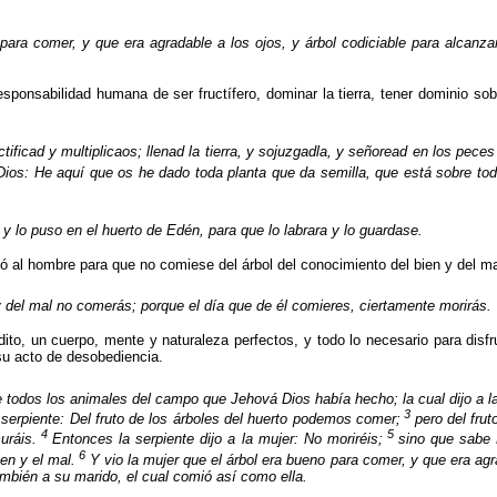
para comer, y que era agradable a los ojos, y árbol codiciable para alcanzar
.
sponsabilidad humana de ser fructífero, dominar la tierra, tener dominio so
uctificad y multiplicaos; llenad la tierra, y sojuzgadla, y señoread en los pece
Dios: He aquí que os he dado toda planta que da semilla, que está sobre toda
 lo puso en el huerto de Edén, para que lo labrara y lo guardase.
yó al hombre para que no comiese del árbol del conocimiento del bien y del ma
 y del mal no comerás; porque el día que de él comieres, ciertamente morirás.
to, un cuerpo, mente y naturaleza perfectos, y todo lo necesario para disfr
 su acto de desobediencia.
e todos los animales del campo que Jehová Dios había hecho; la cual dijo a
3
 serpiente: Del fruto de los árboles del huerto podemos comer;
pero del frut
4
5
uráis.
Entonces la serpiente dijo a la mujer: No moriréis;
sino que sabe 
6
en y el mal.
Y vio la mujer que el árbol era bueno para comer, y que era agr
también a su marido, el cual comió así como ella.