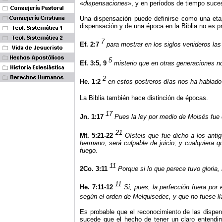
«
dispensaciones
», y en períodos de tiempo suce
Una dispensación puede definirse como una etap
dispensación y de una época en
la Biblia
no es p
7
Ef. 2:7
para mostrar en los siglos venideros la
5
Ef. 3:5, 9
misterio que en otras generaciones no
2
He. 1:2
en estos postreros días nos ha hablado 
La Biblia
también hace distinción de épocas.
17
Jn. 1:17
Pues la ley por medio de Moisés fue d
21
Mt. 5:21-22
Oísteis que fue dicho a los anti
hermano, será culpable de juicio; y cualquiera q
fuego.
11
2Co. 3:11
Porque si lo que perece tuvo gloria
11
He. 7:11-12
Si, pues, la perfección fuera por 
según el orden de Melquisedec, y que no fuese l
Es probable que el reconocimiento de las dispen
sucede que el hecho de tener un claro entendimi