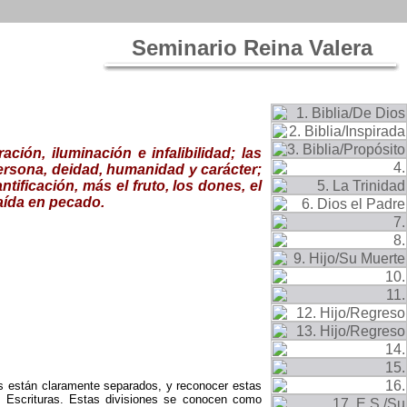
Seminario Reina Valera
ación, iluminación e infalibilidad; las
persona, deidad, humanidad y carácter;
antificación,
m
ás el fruto,
los dones
, el
aída en pecado
.
tos están claramente separados, y reconocer estas
as Escrituras. Estas divisiones se conocen como