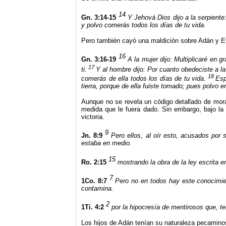
14
Gn. 3:14-15
Y Jehová Dios dijo a la serpiente
y polvo comerás todos los días de tu vida.
Pero también cayó una maldición sobre Adán y E
16
Gn. 3:16-19
A
la mujer dijo: Multiplicaré en 
17
ti.
Y al hombre dijo: Por cuanto obedeciste a la
18
comerás de ella todos los días de tu vida.
Esp
tierra, porque de ella fuiste tomado; pues polvo er
Aunque no se revela un código detallado de mora
medida que le fuera dado. Sin embargo, bajo la 
victoria.
9
Jn. 8:9
Pero ellos, al oír esto, acusados por
estaba en medio.
15
Ro. 2:15
mostrando la obra de la ley escrita
7
1Co. 8:7
Pero no en todos hay este conocimien
contamina.
2
1Ti. 4:2
por la hipocresía de mentirosos que, te
Los hijos de Adán tenían su naturaleza pecaminos