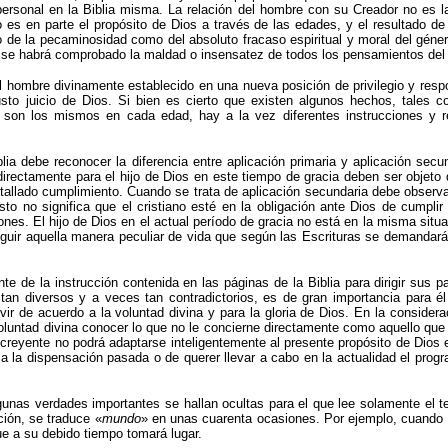
 personal en
la Biblia
misma. La relación del hombre con su Creador no es l
 es en parte el propósito de Dios a través de las edades, y el resultado de
 de la pecaminosidad como del absoluto fracaso espiritual y moral del géner
 se habrá comprobado la maldad o insensatez de todos los pensamientos del
l hombre divinamente establecido en una nueva posición de privilegio y resp
sto juicio de Dios. Si bien es cierto que existen algunos hechos, tales
e son los mismos en cada edad, hay a la vez diferentes instrucciones y r
blia
debe reconocer la diferencia entre aplicación primaria y aplicación sec
irectamente para el hijo de Dios en este tiempo de gracia deben ser objeto de
allado cumplimiento. Cuando se trata de aplicación secundaria debe observa
sto no significa que el cristiano esté en la obligación ante Dios de cumplir
ones. El hijo de Dios en el actual período de gracia no está en la misma situ
guir aquella manera peculiar de vida que según las Escrituras se demandar
te de la instrucción contenida en las páginas de
la Biblia
para dirigir sus p
tan diversos y a veces tan contradictorios, es de gran importancia para él
vir de acuerdo a la voluntad divina y para la gloria de Dios. En la considera
luntad divina conocer lo que no le concierne directamente como aquello que t
 creyente no podrá adaptarse inteligentemente al presente propósito de Dios
ó a la dispensación pasada o de querer llevar a cabo en la actualidad el prog
gunas verdades importantes se hallan ocultas para el que lee solamente el t
ción, se traduce «
mundo
» en unas cuarenta ocasiones. Por ejemplo, cuando
que a su debido tiempo tomará lugar.