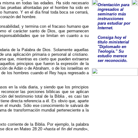
a misma en todas las edades. Ha sido necesario
O
rientación para
 las pruebas afrontadas por el hombre ha sido en
ingresados al
o humano. Y en el día final toda boca se cerrará,
seminario más
 corazón del hombre.
instrucciones
para estudiar por
onsabilidad, y termina con el fracaso humano que
Internet.
 como el carácter santo de Dios, que permanecen
esponsabilidades que se limitan en cuanto a su
Consig
a
hoy el
título ministerial
"Diplomado en
undaria de
la Palabra
de Dios. Solamente aquellas
Teología."
Su
 una aplicación primaria o personal al cristiano.
estudio
merece
rse que, mientras es cierto que pueden extraerse
ser
reconocido
.
 aquellos principios que fueron la expresión de la
ación de Adán o de Abraham, o de los israelitas en
á de los hombres cuando el Rey haya regresado a
asos en la vida diaria, y siendo que los principios
 reconocer las porciones bíblicas que se aplican
ción del testimonio total de
la Biblia
, es casi tan
iene directa referencia a él. Es obvio que, aparte
 en el mundo. Sólo ese conocimiento le salvará de
rama de transformación mundial perteneciente a la
exto corriente de
la Biblia. Por
ejemplo, la palabra
 se dice en Mateo 28:20 «
hasta el fin del mundo
»,