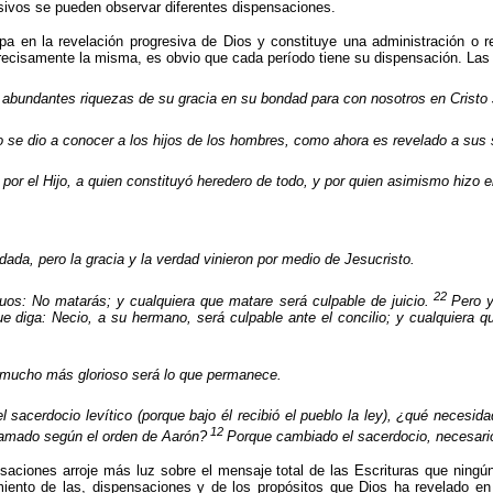
sivos se pueden observar diferentes dispensaciones.
a en la revelación progresiva de Dios y constituye una administración o r
recisamente la misma, es obvio que cada período tiene su dispensación. L
s abundantes riquezas de su gracia en su bondad para con nosotros en Cristo
 se dio a conocer a los hijos de los hombres, como ahora es revelado a sus s
por el Hijo, a quien constituyó heredero de todo, y por quien asimismo hizo e
ada, pero la gracia y la verdad vinieron por medio de Jesucristo.
22
guos: No matarás; y cualquiera que matare será culpable de juicio.
Pero y
ue diga: Necio, a su hermano, será culpable ante el concilio; y cualquiera qu
, mucho más glorioso será lo que permanece.
el sacerdocio levítico (porque bajo él recibió el pueblo la ley), ¿qué necesi
12
lamado según el orden de Aarón?
Porque cambiado el sacerdocio, necesari
saciones arroje más luz sobre el mensaje total de las Escrituras que ningú
ento de las, dispensaciones y de los propósitos que Dios ha revelado en e