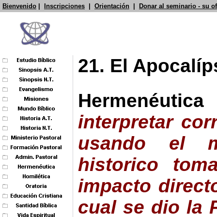
Bienvenido
|
Inscripciones
|
Orientación
|
Donar al seminario - su o
21. El Apocalíp
Hermenéutic
interpretar cor
usando el m
historico tom
impacto direct
cual se dio la