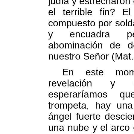
judía y estrecharon 
el terrible fin? E
compuesto por sol
y encuadra pe
abominación de d
nuestro Señor (Mat.
En este mom
revelación y c
esperaríamos q
trompeta, hay una
ángel fuerte descie
una nube y el arco c