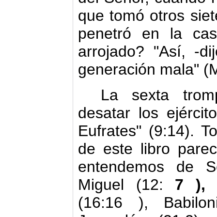
que tomó otros siet
penetró en la ca
arrojado? "Así, ‑di
generación mala" (M
La sexta trom
desatar los ejér­ci
Eufrates" (9:14). 
de este libro parec
entendemos de So
Miguel (12:
7 ),
(16:16 ), Babilo