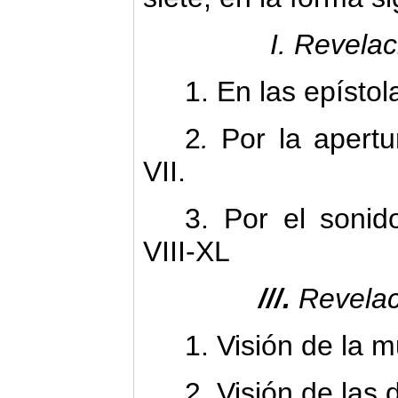
I. Revela
1. En las epístolas
2
.
Por la apertur
VII.
3. Por el sonid
VIII-XL
///.
Revelac
1. Visión de la m
2. Visión de las d