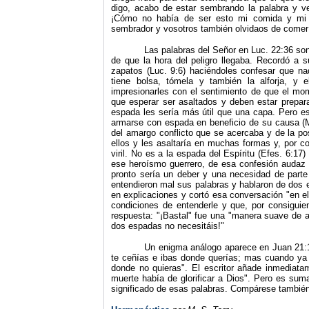
digo, acabo de estar sembrando la palabra y ve
¡Cómo no había de ser esto mi comida y mi g
sembrador y vosotros también olvidaos de comer
Las palabras del Señor en Luc. 22:36 so
de que la hora del peligro llegaba. Recordó a s
zapatos (Luc. 9:6) haciéndoles confesar que nad
tiene bolsa, tómela y también la alforja, y
impresionarles con el sentimiento de que el mome
que esperar ser asaltados y deben estar prepar
espada les sería más útil que una capa. Pero es
armarse con espada en beneficio de su causa (Ma
del amargo conflicto que se acercaba y de la po
ellos y les asaltaría en muchas formas y, por co
viril. No es a la espada del Espíritu (Efes. 6:1
ese heroísmo guerrero, de esa confesión audaz e
pronto sería un deber y una necesidad de parte 
entendieron mal sus palabras y hablaron de dos 
en explicaciones y cortó esa conversación "en e
condiciones de entenderle y que, por consiguient
respuesta: "¡Bastal" fue una "manera suave de a
dos espadas no necesitáis!"
Un enigma análogo aparece en Juan 21:
te ce­ñías e ibas donde querías; mas cuando ya f
donde no quieras". El escritor añade inmediat
muerte había de glorificar a Dios". Pero es su
significado de esas palabras. Compárese también