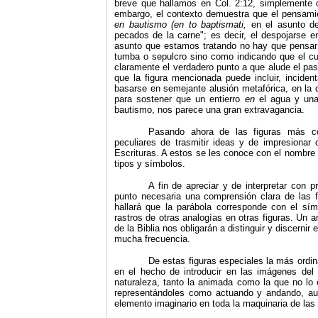
breve que hallamos en Col. 2:12, simplemente d
embargo, el contexto demuestra que el pensami
en bautismo (en to baptismati,
en el asunto d
pecados de la carne"; es decir, el despojarse en
asunto que estamos tratando no hay que pensar
tumba o sepulcro sino como indicando que el cu
claramente el verdadero punto a que alude el pa
que la figura mencionada puede incluir, inciden
basarse en semejante alusión metafórica, en la q
para sostener que un entierro
en
el agua y un
bautismo, nos parece una gran extravagancia.
Pasando ahora de las figuras más co
peculiares de trasmitir ideas y de impresionar
Escrituras. A estos se les conoce con el nombre d
tipos y símbolos.
A fin de apreciar y de interpretar con 
punto necesaria una comprensión clara de las 
hallará que la parábola corresponde con el sím
rastros de otras analogías en otras figuras. Un a
de la Biblia nos obligarán a distinguir y discerni
mucha frecuencia.
De estas figuras especiales la más ordina
en el hecho de introducir en las imágenes del l
naturaleza, tanto la animada como la que no lo
representándoles como actuando y andando, aun
elemento imaginario en toda la maquinaria de las 