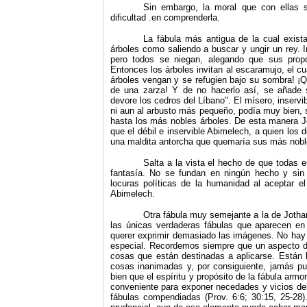
Sin embargo, la moral que con ellas 
dificultad .en comprenderla.
La fábula más antigua de la cual exista
árboles como saliendo a buscar y ungir un rey. Inv
pero todos se niegan, alegando que sus propó
Entonces los árboles invitan al escaramujo, el cua
árboles vengan y se refugien bajo su sombra! ¡Qu
de una zarza! Y de no hacerlo así, se añade s
devore los cedros del Líbano". El mísero, inser
ni aun al arbusto más pequeño, podía muy bien, 
hasta los más nobles árboles. De esta manera Jo
que el débil e inservible Abimelech, a quien los 
una maldita antorcha que quemaría sus más noble
Salta a la vista el hecho de que todas 
fantasía. No se fundan en ningún hecho y sin
locuras políticas de la humanidad al aceptar el
Abimelech.
Otra fábula muy semejante a la de Jotha
las únicas verdaderas fábulas que aparecen en l
querer exprimir demasiado las imágenes. No hay 
especial. Recordemos siempre que un aspecto dis
cosas que están destinadas a aplicarse. Están b
cosas inanimadas y, por consiguiente, jamás pu
bien que el espíritu y propósito de la fábula armo
conveniente para exponer necedades y vicios de
fábulas compendiadas (Prov. 6:6; 30:15, 25‑28)