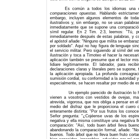
Es común a todos los idiomas una cl
comparaciones opuestas.
Hablando estrictamen
embargo, incluyen algunos elementos de toda
ilustrativos y, sin embargo, no se usan palabr
inmediatamente que se supone una comparació
símil regular. En 2 Tim. 2:3, leemos: "Tú, p
inmediatamente después de estas palabras, y cons
el apóstol añade: "Ninguno que milita se embaraza
por soldado". Aquí no hay figura de lenguaje si
el servicio militar. Pero siguiendo al símil de
ilustración y toca a Timoteo el hacer la necesar
aplicación también se presume que el lector mis
lidiare legítimamente. El labrador, para reci
declaraciones claras y literales pero se supone,
la aplicación apropiada. La profunda consagrac
sumisión cordial, su conformidad a la autoridad y
especialmente, se hacen resaltar por medio de es
Un ejemplo parecido de ilustración lo halla
vienen a vosotros con vestidos de ovejas, m
atrevida, vigorosa, que nos obliga a pensar en el
medio del disfraz que le proporciona el cuero d
enteramente distinta: "Por sus frutos los conocer
Señor pregunta: "¿Cojéense uvas de los espin
negativa y ella misma constituye una negativa l
comparación: "Así, todo buen árbol lleva bueno
abandonando la comparación formal, añade: "No p
buenos. Todo árbol que no lleva buen fruto cort