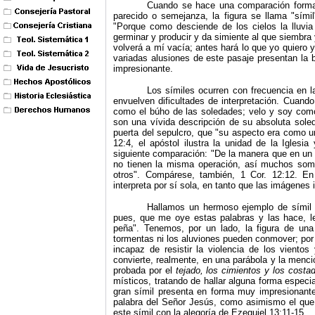
Cuando se hace una comparación formal
parecido o semejanza, la figura se llama "sími
"Porque como desciende de los cielos la lluvia 
germinar y producir y da simiente al que siembra
volverá a mí vacía; antes hará lo que yo quiero 
variadas alusiones de este pasaje presentan la b
impresionante.
Los símiles ocurren con frecuencia en las
envuelven dificultades de interpretación. Cuando
como el búho de las soledades; velo y soy como 
son una vívida descripción de su absoluta soled
puerta del sepulcro, que "su aspecto era como 
12:4, el apóstol ilustra la unidad de la Iglesi
siguiente comparación: "De la manera que en 
no tienen la misma operación, así muchos som
otros". Compárese, también, 1 Cor. 12:12. E
interpreta por sí sola, en tanto que las imágenes 
Hallamos un hermoso ejemplo de símil e
pues, que me oye estas palabras y las hace, l
peña". Tenemos, por un lado, la figura de una
tormentas ni los aluviones pueden conmover; por
incapaz de resistir la violencia de los vientos
convierte, realmente, en una parábola y la menc
probada por el
tejado, los cimientos y los costa
místicos, tratando de hallar alguna forma especia
gran símil presenta en forma muy impresionante
palabra del Señor Jesús, como asimismo el que
este símil con la alegoría de Ezequiel 13:11‑15.