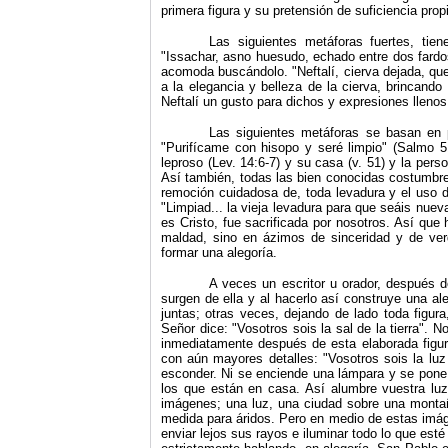
primera figura y su pretensión de suficiencia prop
Las siguientes metáforas fuertes, tie
"Issachar, asno huesudo, echado entre dos fardo
acomoda buscándolo. "Neftalí, cierva dejada, qu
a la elegancia y belleza de la cierva, brincando
Neftalí un gusto para dichos y expresiones llenos
Las siguientes metáforas se basan en pr
"Purifícame con hisopo y seré limpio" (Salmo 51
leproso (Lev. 14:6‑7) y su casa (v. 51) y la pe
Así también, todas las bien conocidas costumbres
remoción cuidadosa de, toda levadura y el uso d
"Limpiad... la vieja levadura para que seáis nue
es Cristo, fue sacrificada por nosotros. Así que 
maldad, sino en ázimos de sinceridad y de verd
formar una alegoría.
A veces un escritor u orador, después 
surgen de ella y al hacerlo así construye una a
juntas; otras veces, dejando de lado toda figur
Señor dice: "Vosotros sois la sal de la tierra". N
inmediatamente después de esta elaborada figura
con aún mayores detalles: "Vosotros sois la l
esconder. Ni se enciende una lámpara y se pone
los que están en casa. Así alumbre vuestra luz
imágenes; una luz, una ciudad sobre una monta
medida para áridos. Pero en medio de estas imáge
enviar lejos sus rayos e iluminar todo lo que est