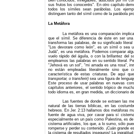
bien conocidos, innegables, aducidos por mí com
sus frutos los conoceréis". En otro capítulo de
todos los símiles sean parábolas. Los eje
distinguen tanto del símil como de la parábola 
La Metáfora
La metáfora es una comparación implic
que el símil. Se diferencia de éste en ser u
transforma las palabras, de su significado litera
"Los devorare como león", es un símil o sea u
Judá", es una metáfora. Podemos comparar alguna
vuelo rápido del águila, o con la brillantez del
empleamos las palabras en su sentido literal. P
"Jehová es un sol", "mi amada es una rosa", inm
no están empleadas literalmente sino que co
característica de estas criaturas. De aquí q
transportar, o transferir)
sea una figura de lenguaj
Este proceso de usar palabras en nuevas con
capítulos anteriores, el sentido trópico de much
todo idioma es, en gran medida, un diccionario 
Las fuentes de donde se extraen las met
natural de las tierras bíblicas, en las costumb
hebreos. En Jer. 2:13 hallamos dos metáforas m
fuente de agua viva, por cavar para sí cister
especialmente en un país como Palestina, es de 
cisterna artificiales, los que, a lo sumo, sólo p
romperse y perder su contenido. ¡Cuán grande es
la cisterna de resul­tados inseguros! La ingratitu