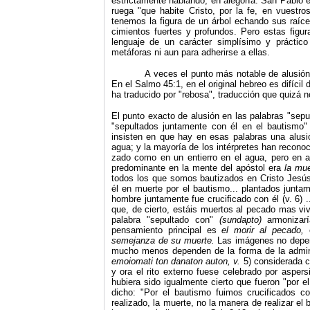
estrictamente hablando, en alegoría. San Pablo 
ruega "que habite Cristo, por la fe, en vuestr
tenemos la figura de un árbol echando sus raíce
cimientos fuertes y profundos. Pero estas figu
lenguaje de un carácter simplísimo y práctic
metáforas ni aun para adherirse a ellas.
A veces el punto más notable de alusión
En el Salmo 45:1, en el original hebreo es difícil
ha traducido por "rebosa", traducción que quizá n
El punto exacto de alusión en las palabras "sep
"sepultados juntamente con él en el bautismo"
insisten en que hay en esas palabras una alusió
agua; y la mayoría de los intérpretes han reconoc
zado como en un entierro en el agua, pero en 
predo­minante en la mente del apóstol era
la mu
todos los que somos bautizados en Cristo Jesú
él en muerte por el bautismo... plantados juntam
hombre juntamente fue crucificado con él (v. 6) .
que, de cierto, estáis muertos al pecado mas viv
palabra "sepultado con"
(sundapto)
armonizar
pensamiento principal es
el morir al pecado,
semejanza de su muerte.
Las imágenes no depen
mucho menos dependen de la forma de la admini
emoio­mati ton danaton auton, v.
5) considerada 
y ora el rito externo fuese celebrado por asper
hubiera sido igualmente cierto que fueron "por 
dicho: "Por el bautismo fuimos crucificados c
realizado, la muerte, no la manera de realizar el