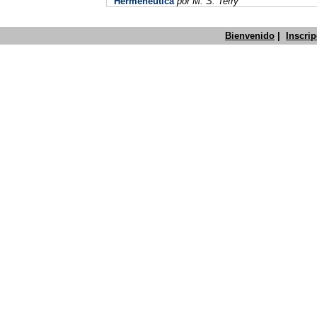
Hermenéutica
por
M. S. Terry
Bienvenido
|
Inscri