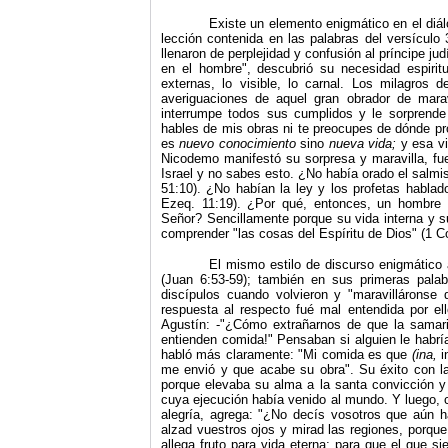
Existe un elemento enigmático en el diá
lección contenida en las palabras del versículo 
llenaron de perplejidad y confusión al príncipe ju
en el hombre", descubrió su necesidad espiri
externas, lo visible, lo carnal. Los milagros
averiguaciones de aquel gran obrador de mar
interrumpe todos sus cumplidos y le sorprende
hables de mis obras ni te preocupes de dónde pro
es
nuevo conocimiento
sino
nueva vida;
y esa v
Nicodemo manifestó su sorpresa y maravilla, fue
Israel y no sabes esto. ¿No había orado el salmi
51:10). ¿No habían la ley y los profetas hablado
Ezeq. 11:19). ¿Por qué, entonces, un hombre
Señor? Sencillamente porque su vida interna y s
comprender "las cosas del Espíritu de Dios" (1 C
El mismo estilo de discurso enigmático
(Juan 6:53‑59); también en sus primeras pala
discípulos cuando volvieron y "maravilláronse
respuesta al respecto fué mal entendida por 
Agustín: ‑"¿Cómo extrañarnos de que la samari
entienden comida!" Pensaban si alguien le habrí
habló más claramente: "Mi comida es que
(ina,
i
me envió y que acabe su obra". Su éxito con la
porque elevaba su alma a la santa convicción y 
cuya ejecución había venido al mundo. Y luego, 
alegría, agrega: "¿No decís vosotros que aún h
alzad vuestros ojos y mirad las regiones, porque
allega fruto para vida eterna; para que el que s