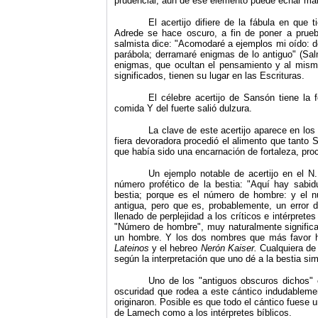
prudencial, aun de ese elemento puede echar mano
El acertijo difiere de la fábula en que 
Adrede se hace oscuro, a fin de poner a prueba
salmista dice: "Acomodaré a ejemplos mi oído: d
parábola; derramaré enigmas de lo antiguo" (Sal
enigmas, que ocultan el pensamiento y al mismo 
significados, tienen su lugar en las Escrituras.
El célebre acertijo de Sansón tiene la
comida Y del fuerte salió dulzura.
La clave de este acertijo aparece en los
fiera devoradora procedió el alimento que tant
que había sido una encarnación de fortaleza, proc
Un ejemplo notable de acertijo en el 
número prof
é
tico de la bestia: "Aquí hay sabi
bestia; porque es el número de hombre: y el nú
antigua, pero que es, probablemente, un error d
llenado de perplejidad a los críticos e intérprete
"Número de hombre", muy naturalmente significa
un hombre. Y los dos nombres que más favor ha
Lateinos
y el hebreo
Nerón Kaiser.
Cualquiera de
según la interpretación que uno dé a la bestia sim
Uno de los "antiguos obscuros dichos" 
oscuridad que rodea a este cántico indudablemen
originaron. Posible es que todo el cántico fuese 
de Lamech como a los intérpretes bíblicos.