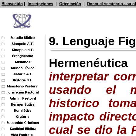
Bienvenido
|
Inscripciones
|
Orientación
|
Donar al seminario - su o
9. Lenguaje Fi
Hermenéutic
interpretar cor
usando el m
historico tom
impacto direct
cual se dio la