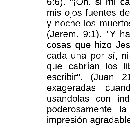
6:6). "¡Oh, si mi 
mis ojos fuentes de
y noche los muertos
(Jerem. 9:1). "Y h
cosas que hizo Jes
cada una por sí, n
que cabrían los l
escribir". (Juan 
exageradas, cuand
usándolas con ind
poderosamente la
impresión agradable