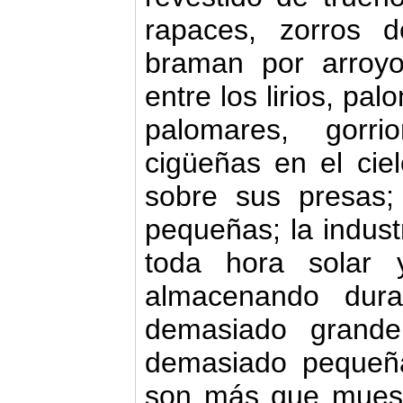
ra­paces, zorros d
braman por arro­y
entre los lirios, pa
palomares, gorr
cigüeñas en el cie
sobre sus presas
pequeñas; la indus
toda hora solar 
almacenando dura
demasiado grand
demasiado pequeña
son más que muest