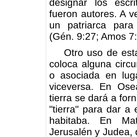
designar los escr
fueron autores. A 
un patriarca para 
(Gén. 9:27; Amos 7: 
Otro uso de est
coloca al­guna circ
o asociada en luga
viceversa. En Osea
tierra se dará a for
"tierra" para dar a
habi­taba. En M
Jerusalén y Judea, q