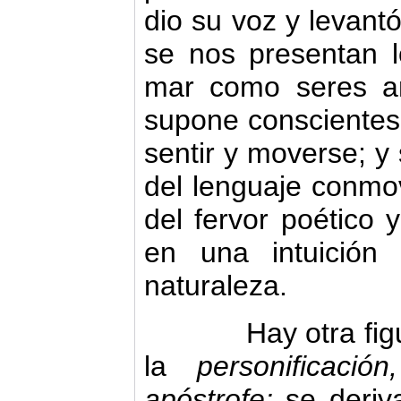
dio su voz y levant
se nos presentan lo
mar como seres a
supone conscientes 
sentir y mo­verse; y
del lenguaje conmo
del fervor poético y
en una intuición
naturaleza.
Hay otra figura
la
personifi­cació
apóstrofe;
se deriv