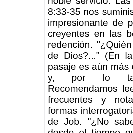
noble servicio. La
8:33‑35 nos sumini
impresionante de pr
creyentes en las b
redención. "¿Quién
de Dios?..." (En la
pasaje es aún más e
y, por lo ta
Recomendamos lee
frecuentes y not
formas interrogatori
de Job. "¿No sab
desde el tiempo q