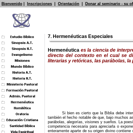
Bienvenido
|
Inscripciones
|
Orientación
|
Donar al seminario - su o
7. Hermenéuticas Especiales
Hermenéutica
es la ciencia de inter
directo del contexto en el cual se di
literarias y retóricas, las parábolas, 
Si bien es cierto que la Biblia debe int
también el hecho notable de que, bajo muchos as
parábolas, alegorías, visiones y sueños. La poesí
competencia necesaria para apreciarla o exponer
enteramente aparte de su origen divino contiene