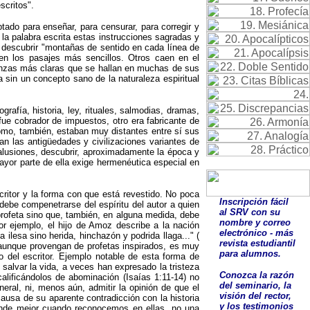
scritos".
ptado para enseñar, para censurar, para corregir y
e la palabra escrita estas instrucciones sagradas y
descubrir "montañas de sentido en cada línea de
 en los pasajes más sencillos. Otros caen en el
ñanzas más claras que se hallan en muchas de sus
sa sin un concepto sano de la naturaleza espiritual
afía, historia, ley, rituales, salmodias, dramas,
 fue cobrador de impuestos, otro era fabricante de
como, también, estaban muy distantes entre sí sus
jan las antigüedades y civilizaciones variantes de
alusiones, descubrir, aproximadamente la época y
mayor parte de ella exige hermenéutica especial en
critor y la forma con que está revestido. No poca
Inscripción fácil
 debe compenetrarse del espíritu del autor a quien
al SRV con su
l profeta sino que, también, en alguna medida, debe
nombre y correo
r ejemplo, el hijo de Amoz describe a la nación
electrónico - más
lesa sino herida, hinchazón y podrida llaga..." (
revista estudiantil
, aunque provengan de profetas inspirados, es muy
para alumnos.
o del escritor. Ejemplo notable de esta forma de
 salvar la vida, a veces han expresado la tristeza
Conozca la razón
alificándolos de abominación (Isaías 1:11‑14) no
del seminario, la
eral, ni, menos aún, admitir la opinión de que el
visión del rector,
causa de su aparente contradicción con la historia
y los testimonios
iende mejor cuando reconocemos en ellas, no una