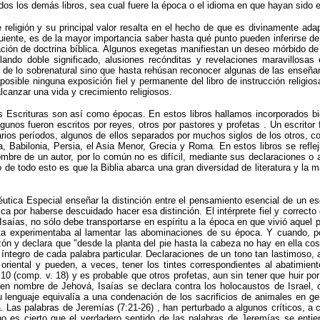
dos los demás libros, sea cual fuere la época o el idioma en que hayan sido e
e religión y su principal valor resalta en el hecho de que es divinamente ada
siguiente, es de la mayor importancia saber hasta qué punto pueden inferirse d
ción de doctrina bíblica.
Algunos exegetas manifiestan un deseo mórbido de 
lando doble significado, alusiones recónditas y revelaciones maravillosas
s de lo sobrenatural sino que hasta rehúsan reconocer algunas de las ense
 posible ninguna exposición fiel y permanente del libro de instrucción religio
lcanzar una vida y crecimiento religiosos.
Escrituras son así como épocas. En estos libros hallamos incorporados biogr
lgunos fueron escritos por reyes, otros por pastores y profetas . Un escritor
varios períodos, algunos de ellos separados por muchos siglos de los otros, 
a, Babilonia, Persia, el Asia Menor, Grecia y Roma. En estos libros se refle
mbre de un autor, por lo común no es difícil, mediante sus declaraciones o 
o de todo esto es que la Biblia abarca una gran diversidad de literatura y la 
éutica Especial enseñar la distinción entre el pensamiento esencial de un es
ica por haberse descuidado hacer esa distinción. El intérprete fiel y correcto
 a Isaías, no sólo debe transportarse en espíritu a la época en que vivió aque
ta experimentaba al lamentar las abominaciones de su época. Y cuando, po
 y declara que "desde la planta del pie hasta la cabeza no hay en ella cosa i
do íntegro de cada palabra particular. Declaraciones de un tono tan lastimoso
riental y pueden, a veces, tener los tintes correspondientes al abatimient
0 (comp. v. 18) y es probable que otros profetas, aun sin tener que huir por
n nombre de Jehová, Isaías se declara contra los holocaustos de Israel, c
 lenguaje equivalía a una condenación de los sacrificios de animales en gen
a. Las palabras de Jeremías (7:21‑26) , han perturbado a algunos críticos, a 
no es cierto que el verdadero sentido de las palabras de Jeremías se ent