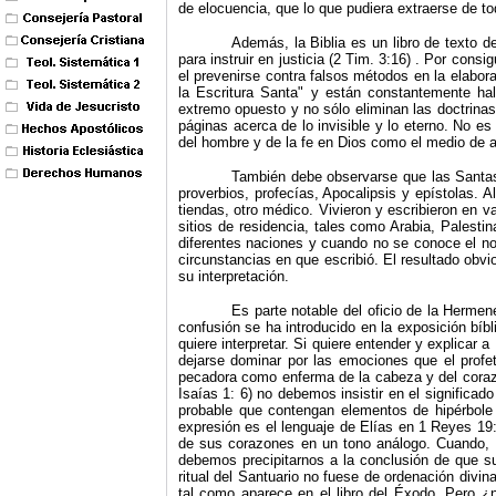
de elocuencia, que lo que pudiera extraerse de to
Además, la Biblia es un libro de texto d
para instruir en justicia (2 Tim. 3:16) . Por con
el prevenirse contra falsos métodos en la elabora
la Escritura Santa" y están constantemente hal
extremo opuesto y no sólo eliminan las doctrina
páginas acerca de lo invisible y lo eterno. No es
del hombre y de la fe en Dios como el medio de a
También debe observarse que las Santas 
proverbios, profecías, Apocalipsis y epístolas. A
tiendas, otro médico. Vivieron y escribieron en 
sitios de residencia, tales como Arabia, Palestin
diferentes naciones y cuando no se conoce el no
circunstancias en que escribió. El resultado obvi
su interpretación.
Es parte notable del oficio de la Hermen
confusión se ha introducido en la exposición bíbl
quiere interpretar. Si quiere entender y explicar
dejarse dominar por las emociones que el profe
pecadora como enferma de la cabeza y del corazón
Isaías 1: 6) no debemos insistir en el significa
probable que contengan elementos de hipérbole o
expresión es el lenguaje de Elías en 1 Reyes 19:1
de sus corazones en un tono análogo. Cuando, e
debemos precipitarnos a la conclusión de que su
ritual del Santuario no fuese de ordenación divin
tal como aparece en el libro del Éxodo. Pero ¿