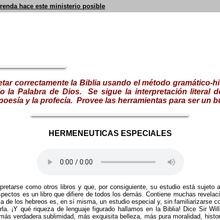
frenda hace este ministerio posible
pretar correctamente la Biblia usando el método gramático-
o la Palabra de Dios. Se sigue la interpretación literal d
la poesía y la profecía. Provee las herramientas para ser un b
HERMENEUTICAS
ESPECIALES
erpretarse como otros libros y que, por consiguiente, su estudio está sujet
pectos es un libro que difiere de todos los demás. Contiene muchas revelaci
a de los hebreos es, en sí misma, un estudio especial y, sin familiarizarse co
la. ¡Y qué riqueza de lenguaje figurado hallamos en la Biblia! Dice Sir Wi
 más verdadera sublimidad, más exquisita belleza, más pura moralidad, histo