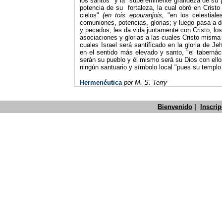
los santos" y la "supereminente grandeza de su 
potencia de su fortaleza, la cual obró en Cristo
cielos"
(en tois epou­ranjois,
"en los celestial
comuniones, potencias, glorias; y luego pasa a d
y pecados, les da vida juntamente con Cristo, los
asociaciones y glorias a las cuales Cristo misma
cuales Israel será santificado en la gloria de J
en el sentido más elevado y santo, "el tabernác
serán su pueblo y él mismo será su Dios con ellos"
ningún santuario y símbolo local "pues su templo
Hermenéutica
por
M. S. Terry
Bienvenido
|
Inscri