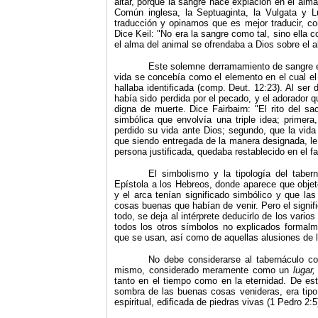
altar, porque la sangre hace expiación en el alma
Común inglesa, la Septuaginta, la Vulgata y L
traducción y opi­namos que es mejor traducir, c
Dice Keil: "No era la sangre como tal, sino ella c
el alma del animal se ofrendaba a Dios sobre el 
Este solemne derramamiento de sangre er
vida se concebía como el elemento en el cual el
hallaba identificada (comp. Deut. 12:23). Al ser
había sido perdida por el pecado, y el adorador qu
digna de muerte. Dice Fairbairn: "El rito del sac
simbólica que envolvía una triple idea; primera
perdido su vida ante Dios; segundo, que la vida a
que siendo entregada de la manera designada, le 
persona justificada, quedaba restablecido en el fa
El simbolismo y la tipología del tabe
Epístola a los Hebreos, donde aparece que objet
y el arca tenían significado simbólico y que la
cosas buenas que habían de venir. Pero el signif
todo, se deja al intérprete deducirlo de los vari
todos los otros símbolos no explicados formalme
que se usan, así como de aquellas alusiones de lo
No debe considerarse al tabernáculo co
mismo, considerado meramente como un
lugar
tanto en el tiempo como en la eternidad. De est
sombra de las buenas cosas venideras, era tipo
espiritual, edificada de piedras vivas (1 Pedro 2:5