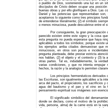
o pueblo de Dios, sosteniendo una luz en un sit
discípulos de Cristo deben ocupar una posición 
buenas obras y por ello glorifiquen a Dios. Las c
Daniel y las potencias que representaban son,
aceptamos lo siguiente como tres principios fun
de entenderse literalmente; (2) el símbolo siemp
o menos minuciosa, puede descubrirse entre el s
Por consiguiente, la gran preocupación 
parecido existen entre este signo y la cosa qu
esta pre­gunta no pueda esperarse que haya nin
aplicables a todos los símbolos; porque existe 
los ejemplos arriba citados demuestran que 
minuciosos, en otros son pocos e incidentales
pregunta planteada, debe prestar estricta atenció
nos hablan, (2) el objeto y el contexto y (3) la
otras partes. Tal es, indudablemente, la verda
varias condiciones, y que no intenta empujar
hechos, la razón y la analogía lo permiten claram
Los principios hermenéuticos derivados 
las Escrituras, son igualmente aplicables a la int
arca del pacto, el propiciatorio, los sacrificios 
agua del bautismo y el pan y el vino en la 
pensamiento espiri­tual sus imágenes son esenci
El significado simbólico del derramamie
donde se declara, como el motivo de la prohibi
vida, persona, alma) de la carne está en la san