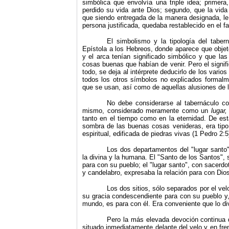
simbólica que envolvía una triple idea; primera
perdido su vida ante Dios; segundo, que la vida a
que siendo entregada de la manera designada, le 
persona justificada, quedaba restablecido en el fa
El simbolismo y la tipología del tabe
Epístola a los Hebreos, donde aparece que objet
y el arca tenían significado simbólico y que la
cosas buenas que habían de venir. Pero el signif
todo, se deja al intérprete deducirlo de los vari
todos los otros símbolos no explicados formalme
que se usan, así como de aquellas alusiones de lo
No debe considerarse al tabernáculo co
mismo, considerado meramente como un
lugar
tanto en el tiempo como en la eternidad. De est
sombra de las buenas cosas venideras, era tipo
espiritual, edificada de piedras vivas (1 Pedro 2:5
Los dos departamentos del "lugar santo" 
la divina y la humana. El "Santo de los Santos", 
para con su pueblo; el "lugar santo", con sacerdot
y candelabro, expresaba la relación para con Dio
Los dos sitios, sólo separados por el vel
su gracia condescendiente para con su pueblo y, p
mundo, es para con él. Era conveniente que lo di
Pero la más elevada devoción continua de
situado inmediatamente delante del velo y en frent