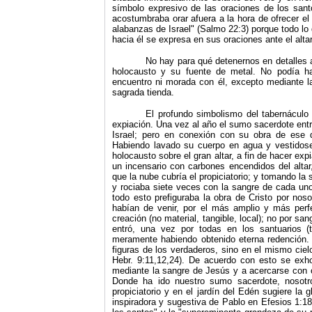
símbolo expresivo de las oraciones de los santo
acostumbraba orar afuera a la hora de ofrecer el
alabanzas de Israel" (Salmo 22:3) porque todo lo
hacia él se expresa en sus oraciones ante el altar 
No hay para qué detenernos en detalles a
holocausto y su fuente de metal. No podía h
encuentro ni morada con él, excepto mediante la
sagrada tienda.
El profundo simbolismo del tabernáculo
expia­ción. Una vez al año el sumo sacerdote ent
Israel; pero en conexión con su obra de ese d
Habiendo lavado su cuerpo en agua y vestidose 
holocausto sobre el gran altar, a fin de hacer ex
un incensario con carbones encendidos del altar
que la nube cubría el propiciatorio; y tomando la
y rociaba siete veces con la sangre de cada uno
todo esto prefiguraba la obra de Cristo por nos
habían de venir, por el más amplio y más per
creación (no material, tangible, local); no por s
entró, una vez por todas en los santuarios (t
meramente habiendo obtenido eterna redención. 
figuras de los verdaderos, sino en el mismo ciel
Hebr. 9:11,12,24).
De acuerdo con esto se exhor
mediante la sangre de Jesús y a acercarse con c
Donde ha ido nuestro sumo sacerdote, nosotro
propiciatorio y en el jardín del Edén sugiere la g
inspiradora y sugestiva de Pablo en Efesios 1:18