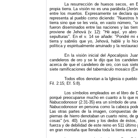
La resurrección de huesos secos, en E
propia tierra. La visión no es una parábola (Jer
entre los muertos. Expresamente se declara qu
representa al pueblo como diciendo: "Nuestros 
tierra sino que se les veía, en vasto número, "s
fueron diseminados entre las naciones y las tierr
proviene de Jehová (v. 12): "Hé aquí, yo abro
sepulturas". En el v. 14 se añade: "Pondré mi e
tierra y sabréis que yo, Jehová, hablé y lo hic
política y espiritualmente arruinado y la restaura
En la visión inicial del Apocalipsis Ju
candeleros de oro y se le dijo que los candeler
acerca de que el candelero de oro, con sus siete
siete ramificaciones del tabernáculo mosaico (Éx
Todos ellos denotan a la Iglesia o puebl
Fil. 2:15; Ef. 5:8).
Los símbolos empleados en el libro de D
porqué preocuparse mucho en cuanto a lo que re
Nabucodonosor (2:31-35) era un símbolo de una 
Nabucodonosor en persona como la cabeza podero
Las otras partes de la imagen, compuestas de 
piernas de hierro denotaban un cuarto reino, de 
cosas" (vs. 40). Los pies y los dedos de éstos, 
fuerza y de debilidad de este reino en 511 último 
en gran montaña que llenaba toda la tierra era un s