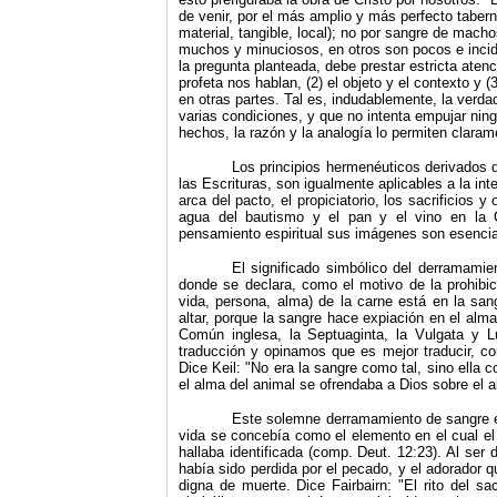
de venir, por el más amplio y más perfecto taber
material, tangible, local); no por sangre de mac
muchos y minuciosos, en otros son pocos e incide
la pregunta planteada, debe prestar estricta atenc
profeta nos hablan, (2) el objeto y el contexto y (
en otras partes. Tal es, indudablemente, la verda
varias condiciones, y que no intenta empujar ni
hechos, la razón y la analogía lo per­miten claram
Los principios hermenéuticos derivados 
las Escrituras, son igualmente aplicables a la int
arca del pacto, el propiciatorio, los sacrificios 
agua del bautismo y el pan y el vino en la 
pensamiento espiri­tual sus imágenes son esenci
El significado simbólico del derramamie
donde se declara, como el motivo de la prohibi
vida, persona, alma) de la carne está en la san
altar, porque la sangre hace expiación en el alma
Común in­glesa, la Septuaginta, la Vulgata y 
traducción y opi­namos que es mejor traducir, c
Dice Keil: "No era la sangre como tal, sino ella c
el alma del animal se ofrendaba a Dios sobre el 
Este solemne derramamiento de sangre er
vida se concebía como el elemento en el cual el
hallaba identificada (comp. Deut. 12:23). Al ser
había sido perdida por el pecado, y el adorador qu
digna de muerte. Dice Fairbairn: "El rito del sac