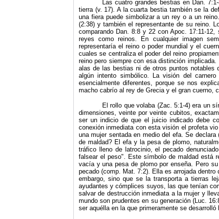
Las cuatro grandes bestias en Dan. 7:1-
tierra (v. 17). A la cuarta bestia también se la 
una fiera puede simbolizar a un rey o a un rein
(2:38) y también el representante de su reino. L
comparando Dan. 8:8 y 22 con Apoc. 17:11-12, 
reyes como reinos. En cualquier imagen seme
representaría el reino o poder mundial y el cue
cuales se centraliza el poder del reino propiame
reino pero siempre con esa distinción implicada.
alas de las bestias ni de otros puntos notables
algún intento simbólico. La visión del carner
esencialmente diferentes, porque se nos explic
macho cabrío al rey de Grecia y el gran cuerno, c
El rollo que volaba (Zac. 5:1-4)
era un sí
dimensiones, veinte por veinte cubitos, exactam
ser un indicio de que el juicio indicado debe 
conexión inmediata con esta visión el profeta vio
una mujer sentada en medio del efa. Se declara 
de maldad? El efa y la pesa de plomo, natural
tráfico lleno de latrocinio, el pecado denuncia
falsear el pe­so". Este símbolo de maldad está 
vacía y una pesa de plomo por enseña. Pero su 
pecado (comp. Mat. 7:2). Ella es arrojada dentro 
embargo, sino que se la transporta a tierras le
ayudantes y cómplices suyos, las que tenían com
salvar de destrucción inmediata a la mujer y llev
mundo son prudentes en su ge­neración (Luc. 16:8)
ser aquélla en la que primeramente se desarrolló 