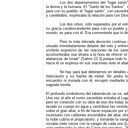
Los dos departamentos del "lugar santo" 
la divina y la humana. El "Santo de los Santos", 
para con su pueblo; el "lugar santo", con sacerdot
y candelabro, expresaba la relación para con Dio
Los dos sitios, sólo separados por el vel
su gracia condescendiente para con su pueblo y, p
mundo, es para con él. Era conveniente que lo di
Pero la más elevada devoción continua de
situa­do inmediatamente delante del velo y enfren
símbolo expresivo de las oraciones de los santo
acos­tumbraba orar afuera a la hora de ofrecer el 
alabanzas de Israel" (Salmo 22:3) porque todo lo
hacia él se expresa en sus oraciones ante el altar 
No hay para qué detenernos en detalles a
holocausto y su fuente de metal. No podía h
encuentro ni morada con él, excepto mediante la
sagrada tienda.
El profundo simbolismo del tabernáculo se ve, ad
Una vez al año el sumo sacerdote entraba al Luga
pero en conexión con su obra de ese día todas la
lavado su cuerpo en agua y vestídose las vestidu
sobre el gran altar, a fin de hacer expiación por
incensario con carbones encendidos del altar, ofr
la nube cubría el propiciatorio; y tomando la san
rociaba siete veces con la sangre de cada uno (L
esto prefiguraba la obra de Cristo por nosotros.