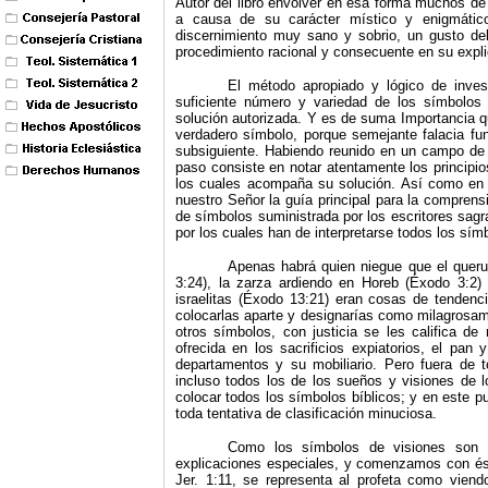
Autor del libro envolver en esa forma muchos de 
a causa de su carácter místico y enigmático
discernimiento muy sano y sobrio, un gusto deli
procedimiento racional y consecuente en su expli
El método apropiado y lógico de invest
suficiente número y variedad de los símbolos
solución autorizada. Y es de suma Importancia 
verdadero símbolo, porque semejante falacia fun
subsiguiente. Habiendo reunido en un campo de 
paso consiste en notar atentamente los principi
los cuales acompaña su solución. Así como en l
nuestro Señor la guía principal para la compren
de símbolos suministrada por los escritores sag
por los cuales han de inter­pretarse todos los sím
Apenas habrá quien niegue que el queru
3:24), la zarza ardiendo en Horeb (Éxodo 3:2
israelitas (Éxodo 13:21) eran cosas de tendenc
colocarlas aparte y designarías como milagrosame
otros símbolos, con justicia se les califica de
ofrecida en los sacrificios expiatorios, el pan
departamentos y su mobiliario. Pero fuera de
incluso todos los de los sueños y visiones de l
colocar todos los símbolos bíblicos; y en este p
toda tentativa de clasificación minuciosa.
Como los símbolos de visiones son
explicaciones especiales, y comenzamos con é
Jer. 1:11, se representa al profeta como vien