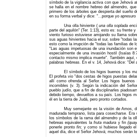
símbolo de la vigilancia activa con que Jehová at
se halla en el nombre hebreo del almendro, que 
primero de los árboles que despierta del sueño de
en su forma verbal y dice: "...porque yo apresuro 
Una olla hirviente (
una olla soplada enc
parte del aquilón" (Ter. 1:13), esto es: su frente
viento furioso estuviese arrojando su llama sob
sus aguas hirvientes hacia el sur, sobre "todas l
esto como la irrupción de "todas las familias de l
"Las aguas impetuosas de una inundación son e
especialmente de una invasión hostil (Isaías 8
contacto mismo implica muerte". También aquí, e
palabras hebreas. En el v. 14, Jehová dice: "Del a
El símbolo de los higos buenos y los ma
El profeta vio "dos cestas de higos puestas dela
allí como ofrenda al Señor. Los higos buenos
incomibles (v. 3). Según la indicación del Señ
pueblo judío, que a fin de disciplinarles piadosa
debido tiempo, devueltos a su país. Los higos m
él en la tierra de Judá, pero pronto cortados.
Muy semejante es la visión de Amos, d
madurada temprano, lista para cosecharse. Era u
los símbolos de la rama del almendro y de la ol
hebreas equivalentes la
fruta madura
y fin
(quay
ponerle pronto
fin;
y como si hubiese llegado el 
aquel día, dice el Señor Jehová; muchos serán lo