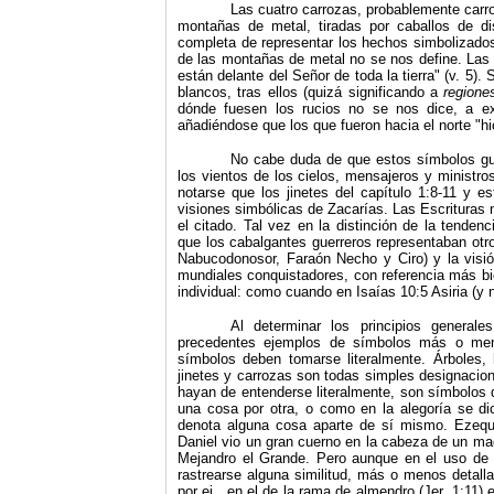
Las cuatro carrozas, probablemente carro
montañas de metal, tiradas por caballos de d
completa de representar los hechos simbolizados e
de las montañas de metal no se nos define. Las 
están delante del Señor de toda la tierra" (v. 5). 
blancos, tras ellos (quizá significando a
regione
dónde fuesen los rucios no se nos dice, a e
añadiéndose que los que fueron hacia el norte "hici
No cabe duda de que estos símbolos gue
los
vientos de los cielos, mensajeros y ministro
notarse que los jinetes del capítulo 1:8-11 y e
visiones simbólicas de Zacarías. Las Escrituras n
el citado. Tal vez en la distinción de la tende
que los cabalgantes guerreros representaban otr
Nabucodonosor, Faraón Necho y Ciro) y la visi
mundiales conquistadores, con referencia más bie
individual: como cuando en Isaías 10:5 Asiria (y n
Al determinar los principios general
precedentes ejemplos de símbolos más o men
símbolos deben tomarse literalmente. Árboles, h
jinetes y carrozas son todas simples designacion
hayan de entenderse literalmente, son símbolos 
una cosa por otra, o como en la alegoría se di
denota alguna cosa aparte de sí mismo. Ezequiel
Daniel vio un gran cuerno en la cabeza de un ma
Mejandro el Grande. Pero aunque en el uso de 
rastrearse alguna similitud, más o menos detall
por ej., en el de la rama de almendro (Jer. 1:11) 