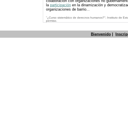
colaboración con organizaciones no gubernament
la
participación
en la dinamización y democratizaci
organizaciones de barrio...
"¿Curso sistemático de derecnos humanos?"; Instituto de Estu
permiso.
Bienvenido
|
Inscri