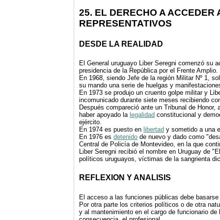
25. EL DERECHO A ACCEDER
REPRESENTATIVOS
DESDE LA REALIDAD
El General uruguayo Liber Seregni comenzó su ac
presidencia de la República por el Frente Amplio.
En 1968, siendo Jefe de la región Militar Nº 1, sol
su mando una serie de huelgas y manifestacione
En 1973 se produjo un cruento golpe militar y Lib
incomunicado durante siete meses recibiendo con
Después compareció ante un Tribunal de Honor, 
haber apoyado la
legalidad
constitucional y democ
ejército.
En 1974 es puesto en
libertad
y sometido a una es
En 1976 es
detenido
de nuevo y dado como "desap
Central de Policía de Montevideo, en la que contin
Liber Seregni recibió el nombre en Uruguay de "El
políticos uruguayos, víctimas de la sangrienta dic
REFLEXION Y ANALISIS
El acceso a las funciones públicas debe basarse 
Por otra parte los criterios políticos o de otra n
y al mantenimiento en el cargo de funcionario de
consecuencia, el profesional.