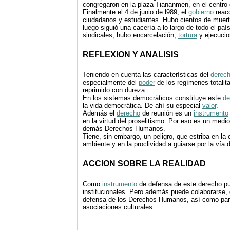
congregaron en la plaza Tiananmen, en el centro 
Finalmente el 4 de junio de l989, el
gobierno
reacc
ciudadanos y estudiantes. Hubo cientos de muerto
luego siguió una cacería a lo largo de todo el paí
sindicales, hubo encarcelación,
tortura
y ejecucio
REFLEXION Y ANALISIS
Teniendo en cuenta las características del
derec
especialmente del
poder
de los regímenes totalita
reprimido con dureza.
En los sistemas democráticos constituye este
de
la vida democrática. De ahí su especial
valor
.
Además el
derecho
de reunión es un
instrumento
en la virtud del proselitismo. Por eso es un medio
demás Derechos Humanos.
Tiene, sin embargo, un peligro, que estriba en la
ambiente y en la proclividad a guiarse por la vía
ACCION SOBRE LA REALIDAD
Como
instrumento
de defensa de este derecho pue
institucionales. Pero además puede colaborarse,
defensa de los Derechos Humanos, así como partic
asociaciones culturales.