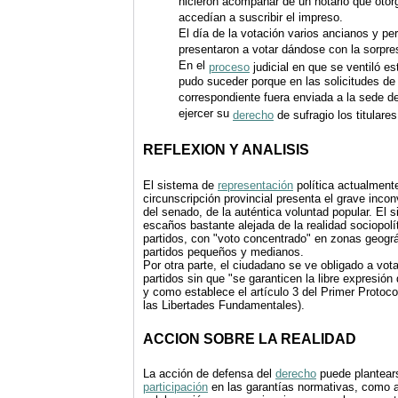
hicieron acompañar de un notario que otor
accedían a suscribir el impreso.
El día de la votación varios ancianos y p
presentaron a votar dándose con la sorpres
En el
proceso
judicial en que se ventiló es
pudo suceder porque en las solicitudes de
correspondiente fuera enviada a la sede de 
ejercer su
derecho
de sufragio los titulares
REFLEXION Y ANALISIS
El sistema de
representación
política actualment
circunscripción provincial presenta el grave incon
del senado, de la auténtica voluntad popular. El
escaños bastante alejada de la realidad sociopolí
partidos, con "voto concentrado" en zonas geogr
partidos pequeños y medianos.
Por otra parte, el ciudadano se ve obligado a vota
partidos sin que "se garanticen la libre expresión 
y como establece el artículo 3 del Primer Proto
las Libertades Fundamentales).
ACCION SOBRE LA REALIDAD
La acción de defensa del
derecho
puede plantears
participación
en las garantías normativas, como a 