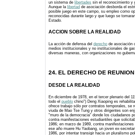
un sistema de
libertades
sin el reconocimiento y 
Aunque la
libertad
de asociación desborda el estri
posible juego en este campo, su empleo como opo
reconocidas durante largo y que luego se tomaran
Estado.
ACCION SOBRE LA REALIDAD
La acción de defensa del
derecho
de asociación co
medios institucionales y no institucionales de ga
diversas maneras, con organizaciones no guber
24. EL DERECHO DE REUNION
DESDE LA REALIDAD
En diciembre de 1978, en el tercer plenario del 1
todo el
pueblo
chino") Deng Xiaoping es rehabilit
ofrece trabajo sólo por contratos temporales, se 
viuda de Mao Tse Tung y otros dirigentes son enjui
"muro de la democracia" donde los ciudadanos po
contra manifestaciones estudiantiles que solicit
1986; en marzo de 1989, contra manifestaciones 
ese año muere Hu Yaobang, un joven ex-secretario
1986, por intentar transigir hacia un pluralismo p