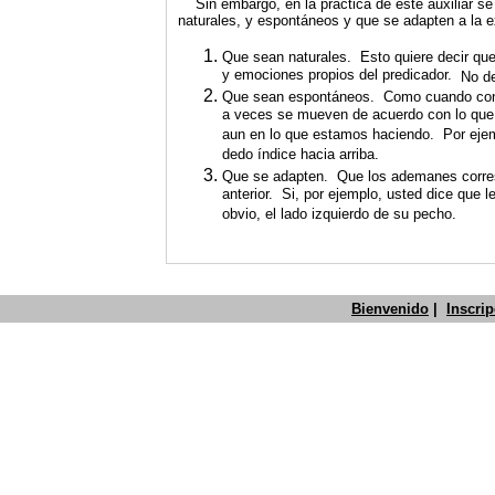
Sin embargo, en la práctica de este auxiliar s
naturales, y espontáneos y que se adapten a la e
Que sean naturales. Esto quiere decir qu
y emociones propios del predicador.
No de
Que sean espontáneos. Como cuando conve
a veces se mueven de acuerdo con lo que 
aun en lo que estamos haciendo. Por ejem
dedo índice hacia arriba.
Que se adapten. Que los ademanes corres
anterior. Si, por ejemplo, usted dice que l
obvio, el lado izquierdo de su pecho.
Bienvenido
|
Inscri