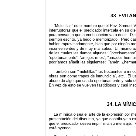
33. EVIT
“Muletillas” es el nombre que el Rev. Samuel Vil
interruptoras que el predicador intercala en su di
para pensar lo que a continuación va a decir. Dic
sermón escrito, ya leído o memorizado. Pero cas
hablar improvisadamente, bien que por ningún mot
inconvenientes y de muy mal sabor. El mismo auto
de las cuales les damos algunas: “precisamente”, 
“oportunamente”, “amigos míos”, “amados hermanos
podríamos añadir las siguientes: “amén, ¿hermanos
También son “muletillas” las frecuentes e innec
obras son como trapos de inmundicia”, etc. El us
abuso de algo que usado oportunamente y sólo de
En vez de esto se vuelven fastidiosos y casi ins
34. LA MÍM
La mímica o sea el arte de la expresión por me
presentación del discurso, ya que contribuye a ex
que el predicador desea imprimir a su mensaje. 
está oyendo.