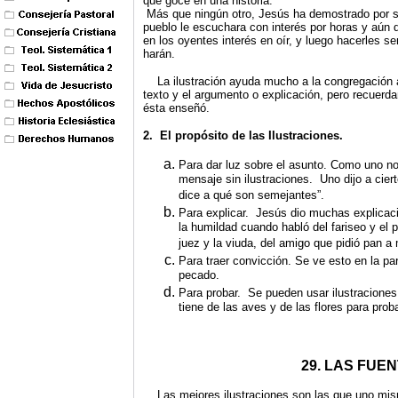
que goce en una historia.
Más que ningún otro, Jesús ha demostrado por su 
pueblo le escuchara con interés por horas y aún d
en los oyentes interés en oír, y luego hacerles s
harán.
La ilustración ayuda mucho a la congregación a
texto y el argumento o explicación, pero recuerdan
ésta enseñó.
2. El propósito de las Ilustraciones.
Para dar luz sobre el asunto. Como uno no 
mensaje sin ilustraciones. Uno dijo a cier
dice a qué son semejantes”.
Para explicar. Jesús dio muchas explicaci
la humildad cuando habló del fariseo y el 
juez y la viuda, del amigo que pidió pan a
Para traer convicción. Se ve esto en la p
pecado.
Para probar. Se pueden usar ilustraciones
tiene de las aves y de las flores para prob
29. LAS FUE
Las mejores ilustraciones son las que uno mism