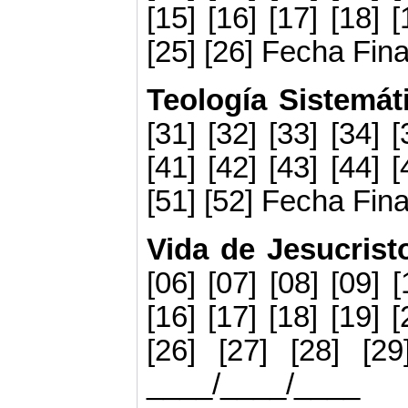
[15] [16] [17] [18] [
[25] [26] Fecha Fin
Teología Sistemát
[31] [32] [33] [34] [
[41] [42] [43] [44] [
[51] [52] Fecha Fi
Vida de Jesucris
[06] [07] [08] [09] [
[16] [17] [18] [19] [
[26] [27] [28] [2
____/____/____