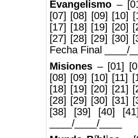
Evangelismo
– [0
[07] [08] [09] [10] [
[17] [18] [19] [20] [
[27] [28] [29] [30] [
Fecha Final ____/
Misiones
– [01] [0
[08] [09] [10] [11] [
[18] [19] [20] [21] [
[28] [29] [30] [31] [
[38] [39] [40] [4
____/____/____