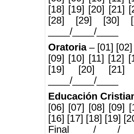
[18] [19] [20] [21] [
[28] [29] [30] 
____/____/____
Oratoria
– [01] [02]
[09] [10] [11] [12] [
[19] [20] [21
____/____/____
Educación Cristi
[06] [07] [08] [09] [
[16] [17] [18] [19] [
Final ____/____/_