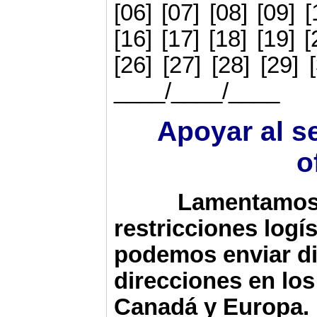
[06] [07] [08] [09] [
[16] [17] [18] [19] [
[26] [27] [28] [29] 
____/____/____
Apoyar al s
o
Lamentamos 
restriccio
nes logí
podemos en
viar d
direcciones en lo
Canadá y Europa. 