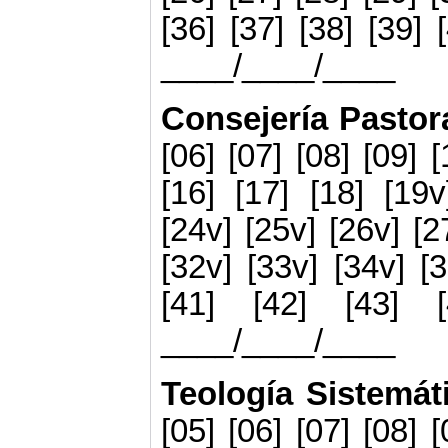
[36] [37] [38] [39] 
____/____/____
Consejería Pastor
[06] [07] [08] [09] [
[16] [17] [18] [19v
[24v] [25v] [26v] [2
[32v] [33v] [34v] [3
[41] [42] [43] 
____/____/____
Teología Sistemát
[05] [06] [07] [08] [