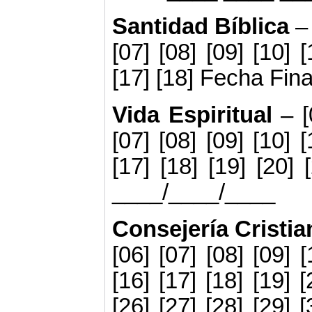
Santidad Bíblica
–
[07] [08] [09] [10] [
[17] [18] Fecha Fin
Vida Espiritual
– [
[07] [08] [09] [10] [
[17] [18] [19] [20] 
____/____/____
Consejería Cristi
[06] [07] [08] [09] [
[16] [17] [18] [19] [
[26] [27] [28] [29] [