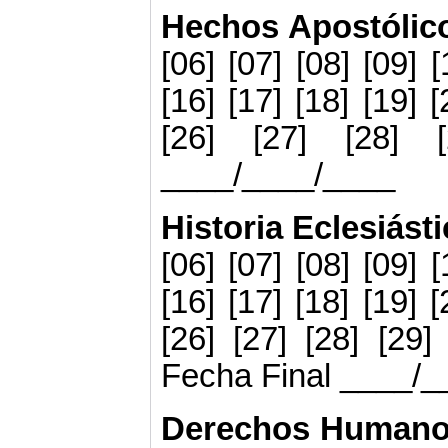
Hechos Apostóli
[06] [07] [08] [09] [
[16] [17] [18] [19] [
[26] [27] [28] 
____/____/____
Historia Eclesiást
[06] [07] [08] [09] [
[16] [17] [18] [19] [
[26] [27] [28] [29] 
Fecha Final ____/
Derechos Human