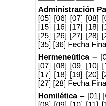
Administración Pa
[05]
[06] [07] [08] [
[15] [16] [17] [18] [
[25] [26] [27] [28] [
[35] [36] Fecha Fi
Hermeneútica
– [0
[07] [08] [09] [10] [
[17] [18] [19] [20] [
[27] [28] Fecha Fin
Homilética
– [01] [
[08] [09] [10] [11] [